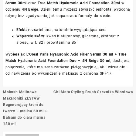
Serum 30ml
oraz
True Match Hyaluronic Acid Foundation 30ml
w
odcieniu
4N Beige
. Dzięki temu możesz stworzyć jednolitą, wygodną
rutynę bez zgadywania, jak dopasować formuły do siebie.
Efekt:
rozświetlona, naturalnie wyglądająca cera
Wsparcie skóry:
kwas hialuronowy, gliceryna, ekstrakt z
aloesu, wit. B2 i prowitamina B5
Wybierając
L’Oreal Paris Hyaluronic Acid Filler Serum 30 ml + True
Match Hyaluronic Acid Foundation Duo – 4N Beige 30 ml
, dostajesz
połączenie, które ma sens zarówno pielęgnacyjnie, jak i wizualnie —
od nawilżenia po wykończenie makijażu z ochroną SPF17.
Nawigacja
Mokosh Malinowe
Chi Mała Styling Brush Szczotka Wiosłowa
wpisu
Makaroniki ZESTAW
Regenerujący krem do
twarzy – malina 60 ml +
Balsam do ciała malina
180 ml