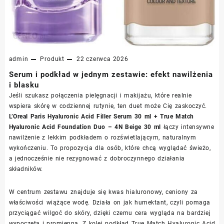
admin
Produkt
22 czerwca 2026
Serum i podkład w jednym zestawie: efekt nawilżenia
i blasku
Jeśli szukasz połączenia pielęgnacji i makijażu, które realnie
wspiera skórę w codziennej rutynie, ten duet może Cię zaskoczyć.
L’Oreal Paris Hyaluronic Acid Filler Serum 30 ml + True Match
Hyaluronic Acid Foundation Duo – 4N Beige 30 ml
łączy intensywne
nawilżenie z lekkim podkładem o rozświetlającym, naturalnym
wykończeniu. To propozycja dla osób, które chcą wyglądać świeżo,
a jednocześnie nie rezygnować z dobroczynnego działania
składników.
W centrum zestawu znajduje się kwas hialuronowy, ceniony za
właściwości wiążące wodę. Działa on jak humektant, czyli pomaga
przyciągać wilgoć do skóry, dzięki czemu cera wygląda na bardziej
wypoczętą i promienną. Z kolei podkład True Match Hyaluronic Acid