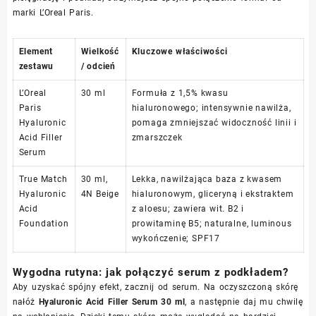
marki L’Oreal Paris.
Element
Wielkość
Kluczowe właściwości
zestawu
/ odcień
L’Oreal
30 ml
Formuła z 1,5% kwasu
Paris
hialuronowego; intensywnie nawilża,
Hyaluronic
pomaga zmniejszać widoczność linii i
Acid Filler
zmarszczek
Serum
True Match
30 ml,
Lekka, nawilżająca baza z kwasem
Hyaluronic
4N Beige
hialuronowym, gliceryną i ekstraktem
Acid
z aloesu; zawiera wit. B2 i
Foundation
prowitaminę B5; naturalne, luminous
wykończenie; SPF17
Wygodna rutyna: jak połączyć serum z podkładem?
Aby uzyskać spójny efekt, zacznij od serum. Na oczyszczoną skórę
nałóż
Hyaluronic Acid Filler Serum 30 ml
, a następnie daj mu chwilę