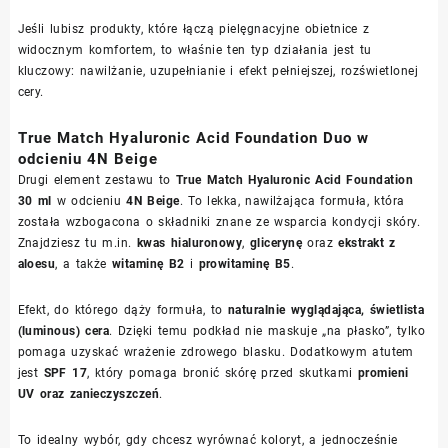
Jeśli lubisz produkty, które łączą pielęgnacyjne obietnice z
widocznym komfortem, to właśnie ten typ działania jest tu
kluczowy: nawilżanie, uzupełnianie i efekt pełniejszej, rozświetlonej
cery.
True Match Hyaluronic Acid Foundation Duo w
odcieniu 4N Beige
Drugi element zestawu to
True Match Hyaluronic Acid Foundation
30 ml
w odcieniu
4N Beige
. To lekka, nawilżająca formuła, która
została wzbogacona o składniki znane ze wsparcia kondycji skóry.
Znajdziesz tu m.in.
kwas hialuronowy
,
glicerynę
oraz
ekstrakt z
aloesu
, a także
witaminę B2
i
prowitaminę B5
.
Efekt, do którego dąży formuła, to
naturalnie wyglądająca, świetlista
(luminous) cera
. Dzięki temu podkład nie maskuje „na płasko”, tylko
pomaga uzyskać wrażenie zdrowego blasku. Dodatkowym atutem
jest
SPF 17
, który pomaga bronić skórę przed skutkami
promieni
UV oraz zanieczyszczeń
.
To idealny wybór, gdy chcesz wyrównać koloryt, a jednocześnie