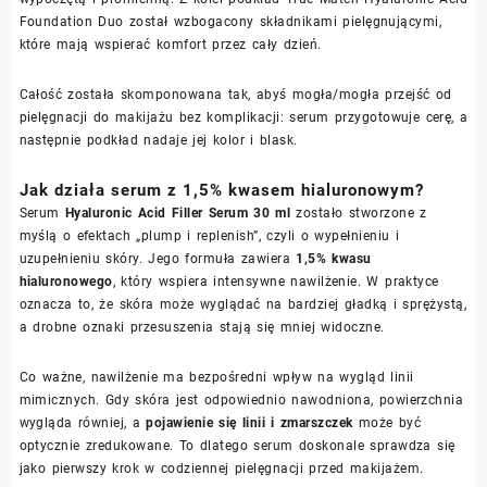
Foundation Duo został wzbogacony składnikami pielęgnującymi,
które mają wspierać komfort przez cały dzień.
Całość została skomponowana tak, abyś mogła/mogła przejść od
pielęgnacji do makijażu bez komplikacji: serum przygotowuje cerę, a
następnie podkład nadaje jej kolor i blask.
Jak działa serum z 1,5% kwasem hialuronowym?
Serum
Hyaluronic Acid Filler Serum 30 ml
zostało stworzone z
myślą o efektach „plump i replenish”, czyli o wypełnieniu i
uzupełnieniu skóry. Jego formuła zawiera
1,5% kwasu
hialuronowego
, który wspiera intensywne nawilżenie. W praktyce
oznacza to, że skóra może wyglądać na bardziej gładką i sprężystą,
a drobne oznaki przesuszenia stają się mniej widoczne.
Co ważne, nawilżenie ma bezpośredni wpływ na wygląd linii
mimicznych. Gdy skóra jest odpowiednio nawodniona, powierzchnia
wygląda równiej, a
pojawienie się linii i zmarszczek
może być
optycznie zredukowane. To dlatego serum doskonale sprawdza się
jako pierwszy krok w codziennej pielęgnacji przed makijażem.