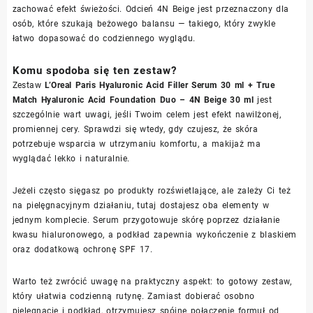
zachować efekt świeżości. Odcień 4N Beige jest przeznaczony dla
osób, które szukają beżowego balansu — takiego, który zwykle
łatwo dopasować do codziennego wyglądu.
Komu spodoba się ten zestaw?
Zestaw
L’Oreal Paris Hyaluronic Acid Filler Serum 30 ml + True
Match Hyaluronic Acid Foundation Duo – 4N Beige 30 ml
jest
szczególnie wart uwagi, jeśli Twoim celem jest efekt nawilżonej,
promiennej cery. Sprawdzi się wtedy, gdy czujesz, że skóra
potrzebuje wsparcia w utrzymaniu komfortu, a makijaż ma
wyglądać lekko i naturalnie.
Jeżeli często sięgasz po produkty rozświetlające, ale zależy Ci też
na pielęgnacyjnym działaniu, tutaj dostajesz oba elementy w
jednym komplecie. Serum przygotowuje skórę poprzez działanie
kwasu hialuronowego, a podkład zapewnia wykończenie z blaskiem
oraz dodatkową ochronę SPF 17.
Warto też zwrócić uwagę na praktyczny aspekt: to gotowy zestaw,
który ułatwia codzienną rutynę. Zamiast dobierać osobno
pielęgnację i podkład, otrzymujesz spójne połączenie formuł od