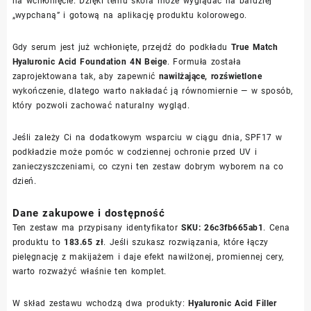
na wchłonięcie. Dzięki temu skóra może wyglądać na bardziej
„wypchaną” i gotową na aplikację produktu kolorowego.
Gdy serum jest już wchłonięte, przejdź do podkładu
True Match
Hyaluronic Acid Foundation 4N Beige
. Formuła została
zaprojektowana tak, aby zapewnić
nawilżające, rozświetlone
wykończenie, dlatego warto nakładać ją równomiernie — w sposób,
który pozwoli zachować naturalny wygląd.
Jeśli zależy Ci na dodatkowym wsparciu w ciągu dnia, SPF17 w
podkładzie może pomóc w codziennej ochronie przed UV i
zanieczyszczeniami, co czyni ten zestaw dobrym wyborem na co
dzień.
Dane zakupowe i dostępność
Ten zestaw ma przypisany identyfikator
SKU: 26c3fb665ab1
. Cena
produktu to
183.65 zł
. Jeśli szukasz rozwiązania, które łączy
pielęgnację z makijażem i daje efekt nawilżonej, promiennej cery,
warto rozważyć właśnie ten komplet.
W skład zestawu wchodzą dwa produkty:
Hyaluronic Acid Filler