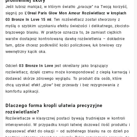
promiennej skóry
Jeśli lubisz makijaż, w którym światło „pracuje” na Twoją korzyść,
sięgnij po
L’Oreal Paris Glow Mon Amour Rozświetlacz w kroplach
03 Bronze In Love 15 ml
. Ten rozświetlacz został stworzony z
myślą o szybkim uzyskaniu efektu świeżości i delikatnego, złocisto-
brązowego blasku. W praktyce oznacza to, że zamiast ciężkich
warstw dostajesz kontrolowaną dawkę rozświetlenia – dokładnie
tam, gdzie chcesz podkreślić kości policzkowe, łuk brwiowy czy
wewnętrzny kącik oka.
Odcień
03 Bronze In Love
jest określany jako brązujący
rozświetlacz, dzięki czemu może korespondować z ciepłą karnacją i
dodawać skórze zdrowego wyglądu. To produkt dla osób, które
chcą uzyskać efekt „glow” bez przesady i bez rezygnowania z
komfortu aplikacji.
Dlaczego forma kropli ułatwia precyzyjne
rozświetlanie?
Rozświetlacze w klasycznej postaci bywają trudniejsze w kontroli
intensywności. W przypadku kropli łatwiej dozować ilość produktu i
dopasować efekt do okazji – od subtelnego blasku na co dzień po