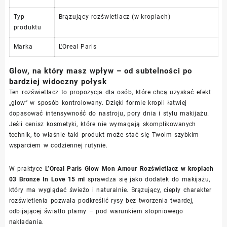
Typ
Brązujący rozświetlacz (w kroplach)
produktu
Marka
L'Oreal Paris
Glow, na który masz wpływ – od subtelności po
bardziej widoczny połysk
Ten rozświetlacz to propozycja dla osób, które chcą uzyskać efekt
„glow” w sposób kontrolowany. Dzięki formie kropli łatwiej
dopasować intensywność do nastroju, pory dnia i stylu makijażu.
Jeśli cenisz kosmetyki, które nie wymagają skomplikowanych
technik, to właśnie taki produkt może stać się Twoim szybkim
wsparciem w codziennej rutynie.
W praktyce
L’Oreal Paris Glow Mon Amour Rozświetlacz w kroplach
03 Bronze In Love 15 ml
sprawdza się jako dodatek do makijażu,
który ma wyglądać świeżo i naturalnie. Brązujący, ciepły charakter
rozświetlenia pozwala podkreślić rysy bez tworzenia twardej,
odbijającej światło plamy – pod warunkiem stopniowego
nakładania.