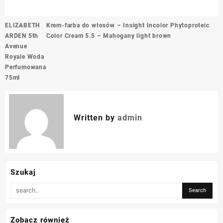
Nawigacja
ELIZABETH
Krem-farba do włosów – Insight Incolor Phytoproteic
wpisu
ARDEN 5th
Color Cream 5.5 – Mahogany light brown
Avenue
Royale Woda
Perfumowana
75ml
Written by
admin
Szukaj
Zobacz również