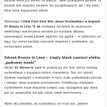
bardziej widoczny akcent na wieczór. Takie rozwiązanie sprawia, że
produkt jest wygodny zarówno dla początkujących, jak i dla osób,
które lubią dopracować detale.
Wybierając
L’Oreal Paris Glow Mon Amour Rozświetlacz w kroplach
03 Bronze In Love 15 ml
, dostajesz narzędzie do budowania
świetlistego wykończenia warstwa po warstwie. Możesz
rozprowadzić kroplę palcem, pędzlem lub gąbką – w zależności od
tego, czy wolisz bardziej naturalne stopienie z podkładem, czy
wyraźniejszy połysk.
Odcień Bronze In Love – ciepły blask zamiast efektu
„pudrowej maski”
Odcień
03 Bronze In Love
to propozycja dla tych, którzy szukają
rozświetlenia o brązująco-złotym charakterze. Taki ton potrafi
świetnie współgrać z makijażem w stylu nude, podkreślając policzki
i nadając cerze wrażenie promienności. Dodatkowo, brązujące
rozświetlenie może wizualnie ocieplić rysy, szczególnie gdy skóra
jest po opaleniźnie lub gdy lubisz ciepłe wykończenia.
Warto też pamiętać, że rozświetlacz nie musi być „jednym