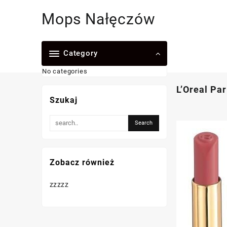
Skip
Mops Nałęczów
to
content
Category
No categories
L’Oreal Pa
Szukaj
Zobacz również
zzzzz