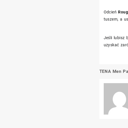
Odcień
Roug
tuszem, a us
Jeśli lubis
uzyskać zaró
TENA Men Pan
Nawigacj
wpisu