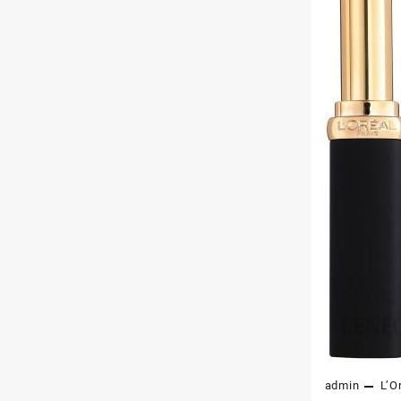
admin
L’O