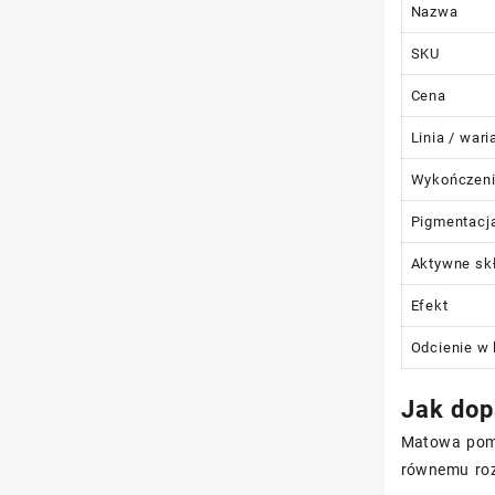
Nazwa
SKU
Cena
Linia / wari
Wykończen
Pigmentacj
Aktywne skł
Efekt
Odcienie w l
Jak dop
Matowa poma
równemu rozp