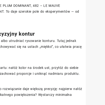
– LE PLUM DOMINANT, 482 – LE MAUVE
 To daje szerokie pole do eksperymentów — od
cyzyjny kontur
lbo utrudniać rysowanie konturu. Tutaj jednak
chowywać się na ustach „miękko”, co ułatwia pracę
rtu: nałóż kolor na środek ust, przyłóż do siebie
j zachować proporcje i uniknąć nadmiaru produktu.
 To rozwiązanie daje większą precyzję: najpierw nałóż
likatnego powiększenia? Wystarczy minimalna