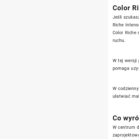
Color R
Jeśli szukas
Riche Inten
Color Riche 
ruchu.
W tej wersji
pomaga uzys
W codziennym
ułatwiać ma
Co wyró
W centrum dz
zaprojektow