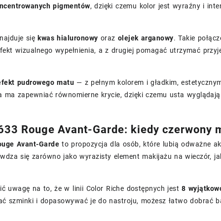
oncentrowanych pigmentów
, dzięki czemu kolor jest wyraźny i int
najduje się
kwas hialuronowy
oraz
olejek arganowy
. Takie połącz
efekt wizualnego wypełnienia, a z drugiej pomagać utrzymać przy
efekt pudrowego matu
— z pełnym kolorem i gładkim, estetycznym
uła ma zapewniać równomierne krycie, dzięki czemu usta wyglądaj
633 Rouge Avant-Garde: kiedy czerwony 
ouge Avant-Garde
to propozycja dla osób, które lubią odważne ak
awdza się zarówno jako wyrazisty element makijażu na wieczór, jak
ć uwagę na to, że w linii Color Riche dostępnych jest
8 wyjątkow
ać szminki i dopasowywać je do nastroju, możesz łatwo dobrać b