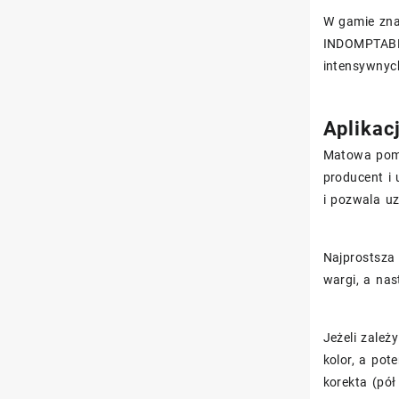
W gamie zna
INDOMPTABL
intensywnyc
Aplikac
Matowa poma
producent i
i pozwala uz
Najprostsza 
wargi, a nas
Jeżeli zależ
kolor, a po
korekta (pół