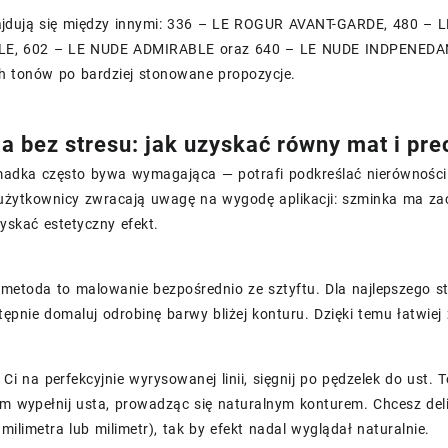
jdują się między innymi: 336 – LE ROGUR AVANT-GARDE, 480 
E, 602 – LE NUDE ADMIRABLE oraz 640 – LE NUDE INDPENEDANT.
h tonów po bardziej stonowane propozycje.
ja bez stresu: jak uzyskać równy mat i pre
dka często bywa wymagająca — potrafi podkreślać nierówności a
 użytkownicy zwracają uwagę na wygodę aplikacji: szminka ma za
yskać estetyczny efekt.
metoda to malowanie bezpośrednio ze sztyftu. Dla najlepszego sta
tępnie domaluj odrobinę barwy bliżej konturu. Dzięki temu łatwie
y Ci na perfekcyjnie wyrysowanej linii, sięgnij po pędzelek do ust.
tem wypełnij usta, prowadząc się naturalnym konturem. Chcesz de
 milimetra lub milimetr), tak by efekt nadal wyglądał naturalnie.