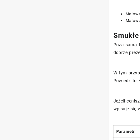
Malowan
Malowa
Smukłe 
Poza samą f
dobrze preze
W tym przyp
Powiedz to k
Jeżeli cenis
wpisuje się 
Parametr