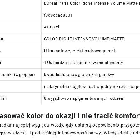
L'Oreal Paris Color Riche Intense Volume Matt
f3d8ccad8801
41.88 zł
ant
COLOR RICHE INTENSE VOLUME MATTE
ie
Ultra matowe, efekt pudrowego matu
a
15% bardziej skoncentrowane pigmenty
adniki (wg opisu)
kwas hialuronowy, olejek arganowy
maksymalna objętość ust w jednym kroku; wspo
inii
8 wyjątkowo napigmentowanych odcieni
asować kolor do okazji i nie tracić komfor
dka najlepiej wygląda wtedy, gdy usta są odpowiednio przygoto
rowadzeniu i podkreślają intensywność barwy. Wtedy efekt pudrow