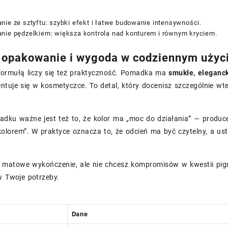
ie ze sztyftu: szybki efekt i łatwe budowanie intensywności.
nie pędzelkiem: większa kontrola nad konturem i równym kryciem.
opakowanie i wygoda w codziennym użyc
ormułą liczy się też praktyczność. Pomadka ma
smukłe, eleganc
ntuje się w kosmetyczce. To detal, który docenisz szczególnie wt
adku ważne jest też to, że kolor ma „moc do działania” — produc
olorem”. W praktyce oznacza to, że odcień ma być czytelny, a us
z matowe wykończenie, ale nie chcesz kompromisów w kwestii pigm
w Twoje potrzeby.
Dane