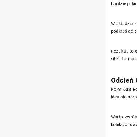
bardziej sk
W składzie z
podkreślać 
Rezultat to
siłę”: form
Odcień 
Kolor
633 R
idealnie spr
Warto zwróci
kolekcjonow