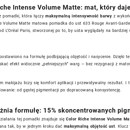
iche Intense Volume Matte: mat, który daje
z pomadki, która łączy
maksymalną intensywność barwy
z wykońc
se Volume Matte matowa pomadka do ust 633 Rouge Avant-Garde jes
od L’Oréal Paris, stworzonej po to, by usta wyglądały na bardziej
 postawiono na formułę podbijającą objętość i nasycenie. Dzięki te
kać efekt widocznie „pełniejszych” warg — bez rezygnacji z mato
 makijażu liczy się komfort aplikacji i przewidywalny rezultat. I
lowanie: od gęstej pigmentacji po dopracowaną konsystencję.
żnia formułę: 15% skoncentrowanych pig
iałania tej pomadki znajduje się
Color Riche Intense Volume Ma
ana tak, by w jednym kroku dać
maksymalną objętość ust
. Klucz