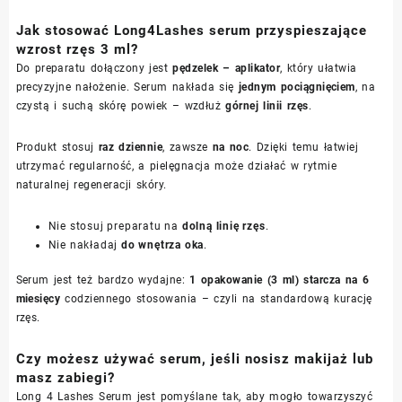
Jak stosować Long4Lashes serum przyspieszające
wzrost rzęs 3 ml?
Do preparatu dołączony jest
pędzelek – aplikator
, który ułatwia
precyzyjne nałożenie. Serum nakłada się
jednym pociągnięciem
, na
czystą i suchą skórę powiek – wzdłuż
górnej linii rzęs
.
Produkt stosuj
raz dziennie
, zawsze
na noc
. Dzięki temu łatwiej
utrzymać regularność, a pielęgnacja może działać w rytmie
naturalnej regeneracji skóry.
Nie stosuj preparatu na
dolną linię rzęs
.
Nie nakładaj
do wnętrza oka
.
Serum jest też bardzo wydajne:
1 opakowanie (3 ml) starcza na 6
miesięcy
codziennego stosowania – czyli na standardową kurację
rzęs.
Czy możesz używać serum, jeśli nosisz makijaż lub
masz zabiegi?
Long 4 Lashes Serum jest pomyślane tak, aby mogło towarzyszyć