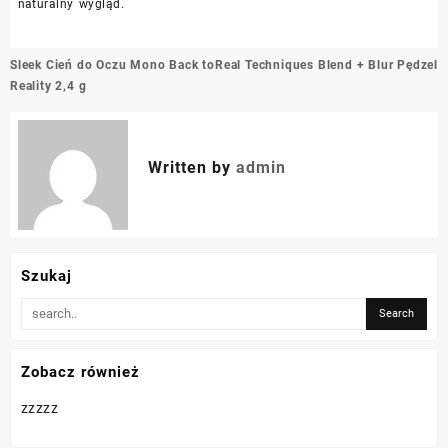
naturalny wygląd.
Nawigacja
Sleek Cień do Oczu Mono Back to
Real Techniques Blend + Blur Pędzel
wpisu
Reality 2,4 g
Written by
admin
Szukaj
Zobacz również
zzzzz