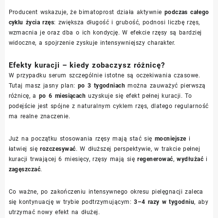
Producent wskazuje, że bimatoprost działa aktywnie
podczas całego
cyklu życia rzęs
: zwiększa długość i grubość, podnosi liczbę rzęs,
wzmacnia je oraz dba o ich kondycję. W efekcie rzęsy są bardziej
widoczne, a spojrzenie zyskuje intensywniejszy charakter.
Efekty kuracji – kiedy zobaczysz różnicę?
W przypadku serum szczególnie istotne są oczekiwania czasowe.
Tutaj masz jasny plan:
po 3 tygodniach
można zauważyć pierwszą
różnicę, a
po 6 miesiącach
uzyskuje się efekt pełnej kuracji. To
podejście jest spójne z naturalnym cyklem rzęs, dlatego regularność
ma realne znaczenie.
Już na początku stosowania rzęsy mają stać się
mocniejsze
i
łatwiej się
rozczesywać
. W dłuższej perspektywie, w trakcie pełnej
kuracji trwającej 6 miesięcy, rzęsy mają się
regenerować
,
wydłużać
i
zagęszczać
.
Co ważne, po zakończeniu intensywnego okresu pielęgnacji zaleca
się kontynuację w trybie podtrzymującym:
3–4 razy w tygodniu
, aby
utrzymać nowy efekt na dłużej.