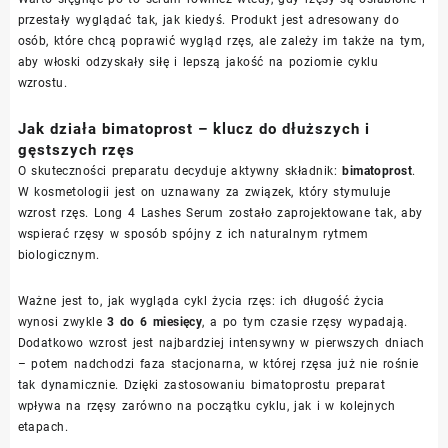
przestały wyglądać tak, jak kiedyś. Produkt jest adresowany do
osób, które chcą poprawić wygląd rzęs, ale zależy im także na tym,
aby włoski odzyskały siłę i lepszą jakość na poziomie cyklu
wzrostu.
Jak działa bimatoprost – klucz do dłuższych i
gęstszych rzęs
O skuteczności preparatu decyduje aktywny składnik:
bimatoprost
.
W kosmetologii jest on uznawany za związek, który stymuluje
wzrost rzęs. Long 4 Lashes Serum zostało zaprojektowane tak, aby
wspierać rzęsy w sposób spójny z ich naturalnym rytmem
biologicznym.
Ważne jest to, jak wygląda cykl życia rzęs: ich długość życia
wynosi zwykle
3 do 6 miesięcy
, a po tym czasie rzęsy wypadają.
Dodatkowo wzrost jest najbardziej intensywny w pierwszych dniach
– potem nadchodzi faza stacjonarna, w której rzęsa już nie rośnie
tak dynamicznie. Dzięki zastosowaniu bimatoprostu preparat
wpływa na rzęsy zarówno na początku cyklu, jak i w kolejnych
etapach.