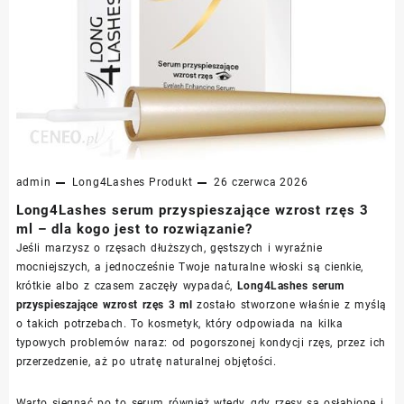
admin
Long4Lashes
Produkt
26 czerwca 2026
Long4Lashes serum przyspieszające wzrost rzęs 3
ml – dla kogo jest to rozwiązanie?
Jeśli marzysz o rzęsach dłuższych, gęstszych i wyraźnie
mocniejszych, a jednocześnie Twoje naturalne włoski są cienkie,
krótkie albo z czasem zaczęły wypadać,
Long4Lashes serum
przyspieszające wzrost rzęs 3 ml
zostało stworzone właśnie z myślą
o takich potrzebach. To kosmetyk, który odpowiada na kilka
typowych problemów naraz: od pogorszonej kondycji rzęs, przez ich
przerzedzenie, aż po utratę naturalnej objętości.
Warto sięgnąć po to serum również wtedy, gdy rzęsy są osłabione i