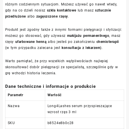
różnym codziennym sytuacjom. Możesz używać go nawet wtedy,
gdy na co dzień nosisz
szkła kontaktowe
lub masz
sztucznie
przedłużone
albo
zagęszczone rzęsy
.
Produkt jest zgodny także z innymi formami pielęgnacji i stylizacji:
możesz go stosować, gdy używasz
makijażu permanentnego
, masz
rzęsy
ufarbowane henną
albo jesteś po zakończeniu
chemioterapii
(w tym przypadku zalecana jest
konsultacja z lekarzem
).
Warto pamiętać, że przy wszelkich wątpliwościach najlepiej
skonsultować dobór pielęgnacji ze specjalistą, szczególnie gdy w
grę wchodzi historia leczenia.
Dane techniczne i informacje o produkcie
Parametr
Wartość
Nazwa
Long4Lashes serum przyspieszające
wzrost rzęs 3 ml
SKU
b8524e8b0c28