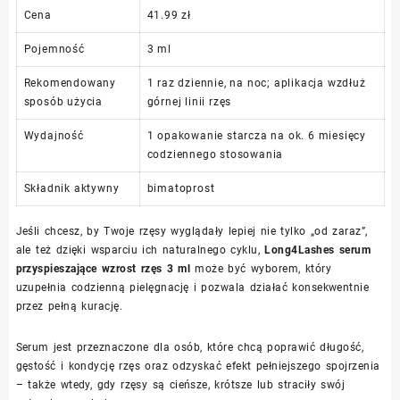
Cena
41.99 zł
Pojemność
3 ml
Rekomendowany
1 raz dziennie, na noc; aplikacja wzdłuż
sposób użycia
górnej linii rzęs
Wydajność
1 opakowanie starcza na ok. 6 miesięcy
codziennego stosowania
Składnik aktywny
bimatoprost
Jeśli chcesz, by Twoje rzęsy wyglądały lepiej nie tylko „od zaraz”,
ale też dzięki wsparciu ich naturalnego cyklu,
Long4Lashes serum
przyspieszające wzrost rzęs 3 ml
może być wyborem, który
uzupełnia codzienną pielęgnację i pozwala działać konsekwentnie
przez pełną kurację.
Serum jest przeznaczone dla osób, które chcą poprawić długość,
gęstość i kondycję rzęs oraz odzyskać efekt pełniejszego spojrzenia
– także wtedy, gdy rzęsy są cieńsze, krótsze lub straciły swój