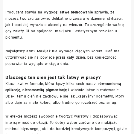
Producent stawia na wygodę:
łatwe blendowanie
sprawia, że
możesz tworzyć zarówno delikatne przejścia w dziennej stylizacji,
jak i bardziej wyraziste akcenty na wieczór. To szczególnie ważne,
gdy zależy Ci na spójności makijażu i estetycznym rozłożeniu
pigmentu.
Największy atut? Makijaż nie wymaga ciągłych korekt. Cień ma
utrzymywać się na powiece
przez cały dzień
, bez konieczności
poprawiania wyglądu w ciągu dnia.
Dlaczego ten cień jest tak łatwy w pracy?
Klucz tkwi w formule, która łączy kilka cech naraz:
równomierną
aplikację
,
niesamowitą pigmentację
i właśnie łatwe blendowanie.
Dzięki temu cień nie zachowuje się jak „kapryśny” kosmetyk, który
albo daje za mało koloru, albo trudno go rozetrzeć bez smug.
W efekcie możesz swobodnie tworzyć warstwy i dopasowywać
intensywność do okazji. To dobry wybór zarówno do makijażu
minimalistycznego, jak i do bardziej kreatywnych kompozycji, gdzie