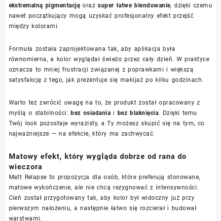
ekstremalną pigmentację
oraz
super łatwe blendowanie
, dzięki czemu
nawet początkujący mogą uzyskać profesjonalny efekt przejść
między kolorami.
Formuła została zaprojektowana tak, aby aplikacja była
równomierna, a kolor wyglądał świeżo przez cały dzień. W praktyce
oznacza to mniej frustracji związanej z poprawkami i większą
satysfakcję z tego, jak prezentuje się makijaż po kilku godzinach.
Warto też zwrócić uwagę na to, że produkt został opracowany z
myślą o stabilności:
bez osiadania
i
bez blaknięcia
. Dzięki temu
Twój look pozostaje wyrazisty, a Ty możesz skupić się na tym, co
najważniejsze — na efekcie, który ma zachwycać.
Matowy efekt, który wygląda dobrze od rana do
wieczora
Matt Relapse to propozycja dla osób, które preferują stonowane,
matowe wykończenie, ale nie chcą rezygnować z intensywności.
Cień został przygotowany tak, aby kolor był widoczny już przy
pierwszym nałożeniu, a następnie łatwo się rozcierał i budował
warstwami.