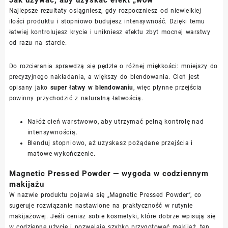
Jak używać, aby uzyskać efekt „wow”
Najlepsze rezultaty osiągniesz, gdy rozpoczniesz od niewielkiej
ilości produktu i stopniowo budujesz intensywność. Dzięki temu
łatwiej kontrolujesz krycie i unikniesz efektu zbyt mocnej warstwy
od razu na starcie.
Do rozcierania sprawdzą się pędzle o różnej miękkości: mniejszy do
precyzyjnego nakładania, a większy do blendowania. Cień jest
opisany jako
super łatwy w blendowaniu
, więc płynne przejścia
powinny przychodzić z naturalną łatwością.
Nałóż cień warstwowo, aby utrzymać pełną kontrolę nad
intensywnością.
Blenduj stopniowo, aż uzyskasz pożądane przejścia i
matowe wykończenie.
Magnetic Pressed Powder — wygoda w codziennym
makijażu
W nazwie produktu pojawia się „Magnetic Pressed Powder”, co
sugeruje rozwiązanie nastawione na praktyczność w rutynie
makijażowej. Jeśli cenisz sobie kosmetyki, które dobrze wpisują się
w codzienne użycie i pozwalają szybko przygotować makijaż, ten