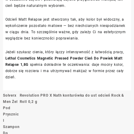
cień będzie naturalnym wyborem.
Odcień Matt Relapse jest stworzony tak, aby kolor był widoczny, a
wykończenie pozostało matowe — bez niechcianych niespodzianek
w ciągu dnia. To szczególnie ważne, gdy zależy Ci na estetycznym
wyglądzie bez konieczności poprawiania.
Jeżeli szukasz cienia, który łączy intensywność z łatwością pracy,
Lethal Cosmetics Magnetic Pressed Powder Cień Do Powiek Matt
Relapse 1,8G
spełnia dokładnie te oczekiwania: daje mocny kolor,
dobrze się rozciera i ma utrzymywać makijaż w formie przez cały
dzień.
Nawigacja
Solverx
Revolution PRO X Nath konturówka do ust odcień Rock &
wpisu
Men Żel
Roll 0,2 g
Pod
Prysznic
I
Szampon
Do