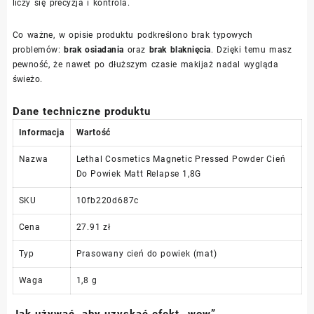
liczy się precyzja i kontrola.
Co ważne, w opisie produktu podkreślono brak typowych
problemów:
brak osiadania
oraz
brak blaknięcia
. Dzięki temu masz
pewność, że nawet po dłuższym czasie makijaż nadal wygląda
świeżo.
Dane techniczne produktu
Informacja
Wartość
Nazwa
Lethal Cosmetics Magnetic Pressed Powder Cień
Do Powiek Matt Relapse 1,8G
SKU
10fb220d687c
Cena
27.91 zł
Typ
Prasowany cień do powiek (mat)
Waga
1,8 g