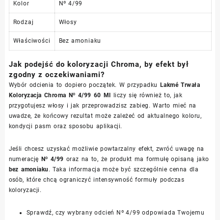
Kolor
Nº 4/99
Rodzaj
Włosy
Właściwości
Bez amoniaku
Jak podejść do koloryzacji Chroma, by efekt był
zgodny z oczekiwaniami?
Wybór odcienia to dopiero początek. W przypadku
Lakmé Trwała
Koloryzacja Chroma Nº 4/99 60 Ml
liczy się również to, jak
przygotujesz włosy i jak przeprowadzisz zabieg. Warto mieć na
uwadze, że końcowy rezultat może zależeć od aktualnego koloru,
kondycji pasm oraz sposobu aplikacji.
Jeśli chcesz uzyskać możliwie powtarzalny efekt, zwróć uwagę na
numerację
Nº 4/99
oraz na to, że produkt ma formułę opisaną jako
bez amoniaku
. Taka informacja może być szczególnie cenna dla
osób, które chcą ograniczyć intensywność formuły podczas
koloryzacji.
Sprawdź, czy wybrany odcień Nº 4/99 odpowiada Twojemu