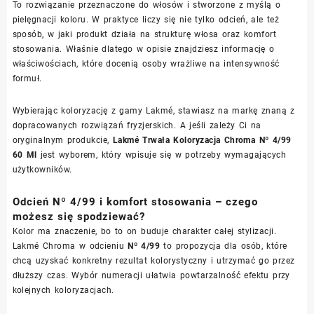
To rozwiązanie przeznaczone do włosów i stworzone z myślą o
pielęgnacji koloru. W praktyce liczy się nie tylko odcień, ale też
sposób, w jaki produkt działa na strukturę włosa oraz komfort
stosowania. Właśnie dlatego w opisie znajdziesz informację o
właściwościach, które docenią osoby wrażliwe na intensywność
formuł.
Wybierając koloryzację z gamy Lakmé, stawiasz na markę znaną z
dopracowanych rozwiązań fryzjerskich. A jeśli zależy Ci na
oryginalnym produkcie,
Lakmé Trwała Koloryzacja Chroma Nº 4/99
60 Ml
jest wyborem, który wpisuje się w potrzeby wymagających
użytkowników.
Odcień Nº 4/99 i komfort stosowania – czego
możesz się spodziewać?
Kolor ma znaczenie, bo to on buduje charakter całej stylizacji.
Lakmé Chroma w odcieniu
Nº 4/99
to propozycja dla osób, które
chcą uzyskać konkretny rezultat kolorystyczny i utrzymać go przez
dłuższy czas. Wybór numeracji ułatwia powtarzalność efektu przy
kolejnych koloryzacjach.