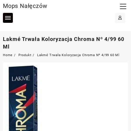
Skip
Mops Nałęczów
to
content
Lakmé Trwała Koloryzacja Chroma Nº 4/99 60
Ml
Home
Produkt
Lakmé Trwała Koloryzacja Chroma Nº 4/99 60 Ml