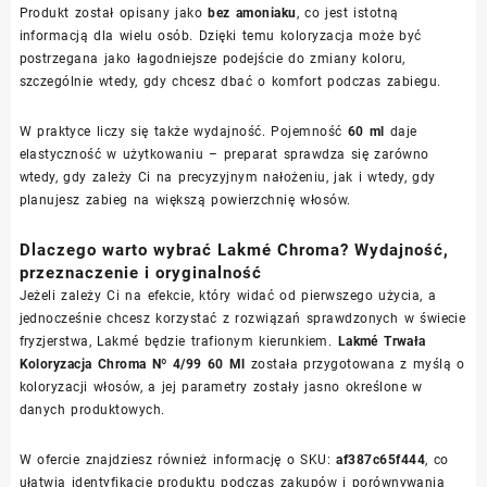
Produkt został opisany jako
bez amoniaku
, co jest istotną
informacją dla wielu osób. Dzięki temu koloryzacja może być
postrzegana jako łagodniejsze podejście do zmiany koloru,
szczególnie wtedy, gdy chcesz dbać o komfort podczas zabiegu.
W praktyce liczy się także wydajność. Pojemność
60 ml
daje
elastyczność w użytkowaniu – preparat sprawdza się zarówno
wtedy, gdy zależy Ci na precyzyjnym nałożeniu, jak i wtedy, gdy
planujesz zabieg na większą powierzchnię włosów.
Dlaczego warto wybrać Lakmé Chroma? Wydajność,
przeznaczenie i oryginalność
Jeżeli zależy Ci na efekcie, który widać od pierwszego użycia, a
jednocześnie chcesz korzystać z rozwiązań sprawdzonych w świecie
fryzjerstwa, Lakmé będzie trafionym kierunkiem.
Lakmé Trwała
Koloryzacja Chroma Nº 4/99 60 Ml
została przygotowana z myślą o
koloryzacji włosów, a jej parametry zostały jasno określone w
danych produktowych.
W ofercie znajdziesz również informację o SKU:
af387c65f444
, co
ułatwia identyfikację produktu podczas zakupów i porównywania