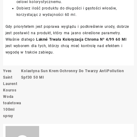
celowi kolorystycznemu.
Dobierz ilość produktu do długości i gęstości włosów,
korzystając z wydajności 60 ml.
Gdy priorytetem jest poprawa wyglądu i podkreślenie urody, dobrze
jest postawić na produkt, który ma jasno określone parametry.
Właśnie dlatego
Lakmé Trwała Koloryzacja Chroma Nº 4/99 60 Ml
jest wyborem dla tych, którzy chcą mieć kontrolę nad efektem i
wygodę w trakcie zabiegu.
Nawigacja
Yves
Kolastyna Sun Krem Ochronny Do Twarzy AntiPollution
wpisu
Saint
Spf30 50 Ml
Laurent
Kouros
Woda
toaletowa
100ml
spray