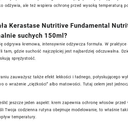
ko odżywia, ale też wspiera ochronę przed wysoką temperaturą p
ała Kerastase Nutritive Fundamental Nutr
alnie suchych 150ml?
lę odgrywa kremowa, intensywnie odżywcza formuła. W praktyce o
li tam, gdzie suchość najczęściej jest najbardziej odczuwalna. Dzi
skują sprężystość.
aniu zauważysz także efekt lekkości i ładnego, połyskującego wy
o o wrażenie „ciężkości” albo matowości. Tutaj celem jest jedno
eślić jeszcze jeden aspekt: krem zapewnia ochronę włosów przed
Jeśli Twoja codzienna rutyna obejmuje modelowanie, to właśnie taki
pływ temperatury.