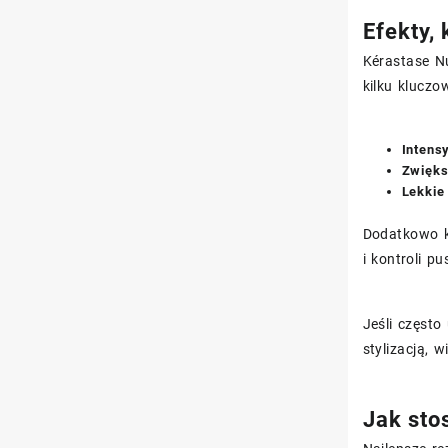
Efekty,
Kérastase Nu
kilku kluczo
Intens
Zwięks
Lekkie
Dodatkowo k
i kontroli p
Jeśli często
stylizacją, 
Jak sto