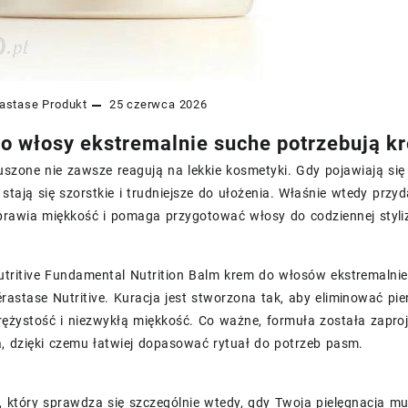
astase
Produkt
25 czerwca 2026
o włosy ekstremalnie suche potrzebują kr
uszone nie zawsze reagują na lekkie kosmetyki. Gdy pojawiają si
 stają się szorstkie i trudniejsze do ułożenia. Właśnie wtedy przyd
prawia miękkość i pomaga przygotować włosy do codziennej styliz
utritive Fundamental Nutrition Balm krem do włosów ekstremalni
astase Nutritive. Kuracja jest stworzona tak, aby eliminować pi
ężystość i niezwykłą miękkość. Co ważne, formuła została zapr
, dzięki czemu łatwiej dopasować rytuał do potrzeb pasm.
 który sprawdza się szczególnie wtedy, gdy Twoja pielęgnacja mu