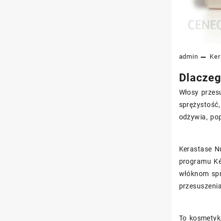
admin
Ker
Dlaczeg
Włosy przes
sprężystość,
odżywia, po
Kerastase N
programu Kér
włóknom spr
przesuszenia
To kosmetyk,