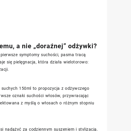
emu, a nie „doraźnej” odżywki?
ę pierwsze symptomy suchości, pasma tracą
aje się pielęgnacja, która działa wielotorowo:
acji.
e suchych 150ml to propozycja z odżywczego
erwsze oznaki suchości włosów, przywracając
ojektowana z myślą o włosach o różnym stopniu
si nadążyć za codziennym suszeniem i stylizacją.