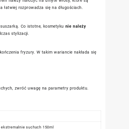
rem należy nałożyć na umyte włosy, które są
a łatwiej rozprowadza się na długościach.
suszarką. Co istotne, kosmetyku
nie należy
czas stylizacji.
kończenia fryzury. W takim wariancie nakłada się
suchych, zwróć uwagę na parametry produktu.
w ekstremalnie suchych 150ml