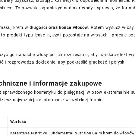
ezultaty uzyskasz, stosując kosmetyk w odpowiednim momencie. K
nikiem. To pozwala ograniczyć nadmiar wody i sprawia, że formuł
wmasuj krem w
długości oraz końce włosów
. Potem wysusz włosy 
to produkt typu leave-in, czyli pozostaje na włosach i pracuje pod
żyć go na suche włosy po ich rozczesaniu, aby uzyskać efekt wy
ość i rozprowadza dokładnie, aby podkreślić gładkość i połysk.
chniczne i informacje zakupowe
sz sprawdzonego kosmetyku do pielęgnacji włosów ekstremalnie 
dziesz najważniejsze informacje w czytelnej formie.
Wartość
Kerastase Nutritive Fundamental Nutrition Balm krem do włosó