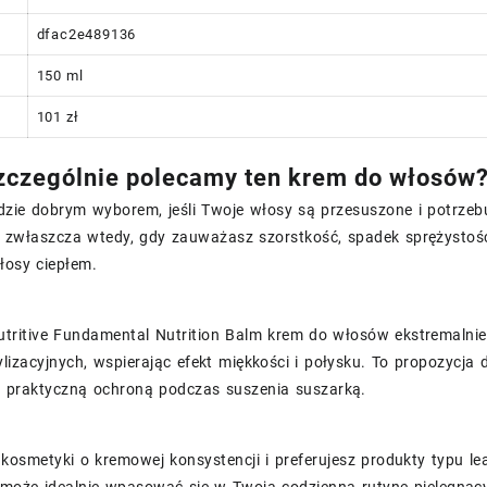
dfac2e489136
150 ml
101 zł
czególnie polecamy ten krem do włosów
dzie dobrym wyborem, jeśli Twoje włosy są przesuszone i potrzeb
 zwłaszcza wtedy, gdy zauważasz szorstkość, spadek sprężystośc
włosy ciepłem.
utritive Fundamental Nutrition Balm krem do włosów ekstremal
lizacyjnych, wspierając efekt miękkości i połysku. To propozycja
z praktyczną ochroną podczas suszenia suszarką.
z kosmetyki o kremowej konsystencji i preferujesz produkty typu le