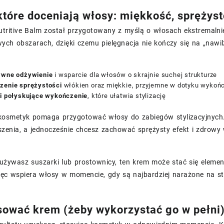
 które doceniają włosy: miękkość, sprężyst
tritive Balm został przygotowany z myślą o włosach ekstremalnie
wych obszarach, dzięki czemu pielęgnacja nie kończy się na „nawil
ywne odżywienie
i wsparcie dla włosów o skrajnie suchej strukturze
zenie sprężystości
włókien oraz miękkie, przyjemne w dotyku wykoń
 i połyskujące wykończenie
, które ułatwia stylizację
osmetyk pomaga przygotować włosy do zabiegów stylizacyjnych. T
uszenia, a jednocześnie chcesz zachować sprężysty efekt i zdrow
 używasz suszarki lub prostownicy, ten krem może stać się eleme
więc wspiera włosy w momencie, gdy są najbardziej narażone na st
sować krem (żeby wykorzystać go w pełni