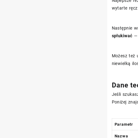
Najlepsze r
wytarte ręcz
Następnie 
spłukiwać
— 
Możesz też u
niewielką il
Dane te
Jeśli szuka
Poniżej znaj
Parametr
Nazwa