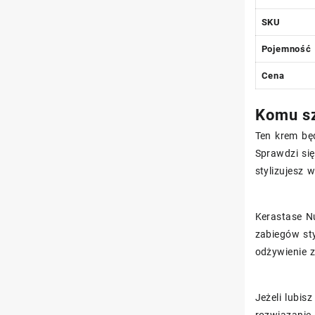
SKU
Pojemność
Cena
Komu sz
Ten krem bę
Sprawdzi się
stylizujesz 
Kerastase N
zabiegów sty
odżywienie 
Jeżeli lubis