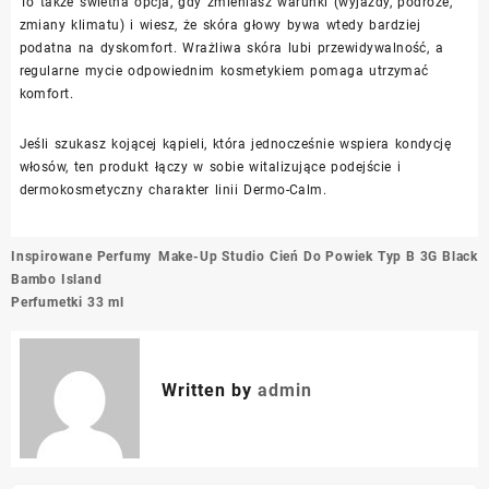
To także świetna opcja, gdy zmieniasz warunki (wyjazdy, podróże,
zmiany klimatu) i wiesz, że skóra głowy bywa wtedy bardziej
podatna na dyskomfort. Wrażliwa skóra lubi przewidywalność, a
regularne mycie odpowiednim kosmetykiem pomaga utrzymać
komfort.
Jeśli szukasz kojącej kąpieli, która jednocześnie wspiera kondycję
włosów, ten produkt łączy w sobie witalizujące podejście i
dermokosmetyczny charakter linii Dermo-Calm.
Nawigacja
Inspirowane Perfumy
Make-Up Studio Cień Do Powiek Typ B 3G Black
wpisu
Bambo Island
Perfumetki 33 ml
Written by
admin