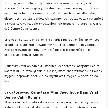
To dobry wybór wtedy, gdy Twoje mycie włosów bywa „testem
tolerancji” dla skóry głowy. Produkt jest przeznaczony do włosów
normalnych lub mieszanych, a także dla osób ze
wrażliwą skórą
głowy
. Jeśli po standardowych szamponach odczuwasz dyskomfort,
a skóra szybko reaguje swędzeniem lub uczuciem pieczenia, warto
dać Dermo-Calm szansę.
Sprawdzi się też, gdy pojawia się łupież lub gdy skóra głowy jest
osłabiona czynnikami zewnętrznymi. Linia Dermo-Calm została
zaprojektowana tak, aby przynieść ulgę, a jednocześnie nie
pogorszyć kondycji włosów.
Najlepszy efekt osiągniesz, stosując jednocześnie
odżywkę Serum
Noctocalm
. To rozwiązanie dla osób, które chcą wzmocnić działanie
kojące i poprawić odczucie po myciu oraz wygląd włosów na co
dzień.
Jak stosować Kerastase Mini Specifique Bain Vital
Dermo Calm 80 ml?
Stosowanie jest proste i dopasowane do pielęgnacji skóry głowy.
Najważniejsze jest dokładne rozprowadzenie kosmetyku na skórze