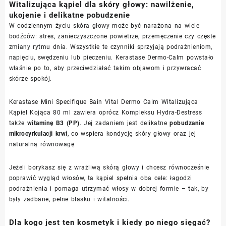
Witalizująca kąpiel dla skóry głowy: nawilżenie,
ukojenie i delikatne pobudzenie
W codziennym życiu skóra głowy może być narażona na wiele
bodźców: stres, zanieczyszczone powietrze, przemęczenie czy częste
zmiany rytmu dnia. Wszystkie te czynniki sprzyjają podrażnieniom,
napięciu, swędzeniu lub pieczeniu. Kerastase Dermo-Calm powstało
właśnie po to, aby przeciwdziałać takim objawom i przywracać
skórze spokój.
Kerastase Mini Specifique Bain Vital Dermo Calm Witalizująca
Kąpiel Kojąca 80 ml zawiera oprócz Kompleksu Hydra-Destress
także
witaminę B3 (PP)
. Jej zadaniem jest delikatne
pobudzanie
mikrocyrkulacji krwi
, co wspiera kondycję skóry głowy oraz jej
naturalną równowagę.
Jeżeli borykasz się z wrażliwą skórą głowy i chcesz równocześnie
poprawić wygląd włosów, ta kąpiel spełnia oba cele: łagodzi
podrażnienia i pomaga utrzymać włosy w dobrej formie – tak, by
były zadbane, pełne blasku i witalności.
Dla kogo jest ten kosmetyk i kiedy po niego sięgać?