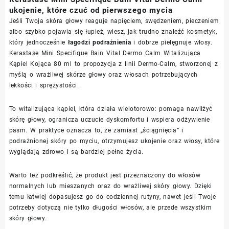
ukojenie, które czuć od pierwszego mycia
Jeśli Twoja skóra głowy reaguje napięciem, swędzeniem, pieczeniem
albo szybko pojawia się łupież, wiesz, jak trudno znaleźć kosmetyk,
który jednocześnie
łagodzi podrażnienia
i dobrze pielęgnuje włosy.
Kerastase Mini Specifique Bain Vital Dermo Calm Witalizująca
Kąpiel Kojąca 80 ml to propozycja z linii Dermo-Calm, stworzonej z
myślą o wrażliwej skórze głowy oraz włosach potrzebujących
lekkości i sprężystości.
To witalizująca kąpiel, która działa wielotorowo: pomaga nawilżyć
skórę głowy, ogranicza uczucie dyskomfortu i wspiera odżywienie
pasm. W praktyce oznacza to, że zamiast „ściągnięcia” i
podrażnionej skóry po myciu, otrzymujesz ukojenie oraz włosy, które
wyglądają zdrowo i są bardziej pełne życia.
Warto też podkreślić, że produkt jest przeznaczony do włosów
normalnych lub mieszanych oraz do wrażliwej skóry głowy. Dzięki
temu łatwiej dopasujesz go do codziennej rutyny, nawet jeśli Twoje
potrzeby dotyczą nie tylko długości włosów, ale przede wszystkim
skóry głowy.