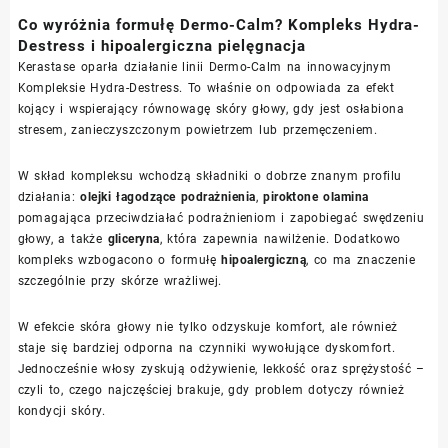
Co wyróżnia formułę Dermo-Calm? Kompleks Hydra-
Destress i hipoalergiczna pielęgnacja
Kerastase oparła działanie linii Dermo-Calm na innowacyjnym
Kompleksie Hydra-Destress. To właśnie on odpowiada za efekt
kojący i wspierający równowagę skóry głowy, gdy jest osłabiona
stresem, zanieczyszczonym powietrzem lub przemęczeniem.
W skład kompleksu wchodzą składniki o dobrze znanym profilu
działania:
olejki łagodzące podrażnienia
,
piroktone olamina
pomagająca przeciwdziałać podrażnieniom i zapobiegać swędzeniu
głowy, a także
gliceryna
, która zapewnia nawilżenie. Dodatkowo
kompleks wzbogacono o formułę
hipoalergiczną
, co ma znaczenie
szczególnie przy skórze wrażliwej.
W efekcie skóra głowy nie tylko odzyskuje komfort, ale również
staje się bardziej odporna na czynniki wywołujące dyskomfort.
Jednocześnie włosy zyskują odżywienie, lekkość oraz sprężystość –
czyli to, czego najczęściej brakuje, gdy problem dotyczy również
kondycji skóry.