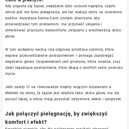
Gdy pojawia się łupież, swędzenie albo uczucie napięcia, często
winna jest nie tylko pielęgnacja, ale też reakcja skóry na codzienne
bodźce. Kerastase Dermo-Calm zostało stworzone, aby
przeciwdziałać tym problemom: ma przynieść ukojenie i
zlikwidować przyczyny dyskomfortu związane z wrażliwością skóry
głowy.
W tym podejściu ważną rolę odgrywa piroktone olamina, która
wspiera przeciwdziałanie podrażnieniom i pomaga zapobiegać
swędzeniu głowy. Uzupełnieniem jest gliceryna, która nawilża, oraz
olejki łagodzące podrażnienia, które dbają o komfort skóry podczas
mycia.
Jeśli zależy Ci na równowadze między kojącym działaniem a
efektem na włosy, ta kąpiel jest właśnie taka: skóra głowy ma się
poczuć lepiej, a włosy mają pozostać odżywione, lekkie i sprężyste.
Jak połączyć pielęgnację, by zwiększyć
komfort i efekt?
Kerastase sugeruje, aby dla najlepszego rezultatu stosować