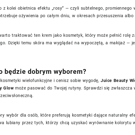
o z kolei obietnica efektu „rosy” — czyli subtelnego, promiennego
otrzebuje ożywienia po całym dniu, w okresach przesuszenia alb
arto traktować ten krem jako kosmetyk, który może pełnić rolę za
ego. Dzięki temu skóra ma wyglądać na wypoczętą, a makijaż — je
o będzie dobrym wyborem?
z kosmetyki wielofunkcyjne i cenisz sobie wygodę,
Juice Beauty Wi
sy Glow
może pasować do Twojej rutyny. Sprawdzi się zwłaszcza wt
rzeciwsłoneczną.
ry wybór dla osób, które preferują kosmetyki dające naturalny ef
a lubiany przez tych, którzy chcą uzyskać wyrównanie kolorytu