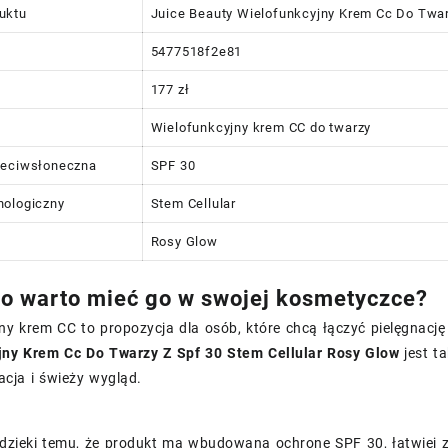
uktu
Juice Beauty Wielofunkcyjny Krem Cc Do Twar
5477518f2e81
177 zł
Wielofunkcyjny krem CC do twarzy
zeciwsłoneczna
SPF 30
nologiczny
Stem Cellular
Rosy Glow
o warto mieć go w swojej kosmetyczce?
ny krem CC to propozycja dla osób, które chcą łączyć pielęgnacj
jny Krem Cc Do Twarzy Z Spf 30 Stem Cellular Rosy Glow
jest ta
acja i świeży wygląd.
dzięki temu, że produkt ma wbudowaną ochronę SPF 30, łatwiej za