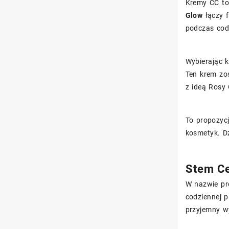
Kremy CC to 
Glow
łączy f
podczas cod
Wybierając k
Ten krem zo
z ideą Rosy 
To propozycj
kosmetyk. Dz
Stem Ce
W nazwie pr
codziennej p
przyjemny wy