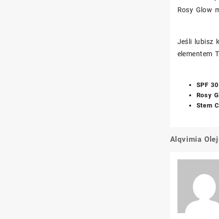
Rosy Glow m
Jeśli lubisz
elementem T
SPF 30
Rosy G
Stem C
Alqvimia Ole
Nawigacj
wpisu