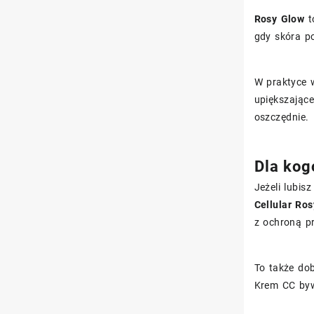
Rosy Glow
t
gdy skóra p
W praktyce w
upiększając
oszczędnie.
Dla kog
Jeżeli lubis
Cellular Ro
z ochroną p
To także dob
Krem CC byw