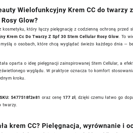
eauty Wielofunkcyjny Krem CC do twarzy 
r Rosy Glow?
sz kosmetyku, który łączy pielęgnację z codzienną ochroną przed
jny Krem Cc Do Twarzy Z Spf 30 Stem Cellular Rosy Glow
. To wi
 myślą o osobach, które chcą wyglądać świeżo każdego dnia — be
ała oparta o ideę pielęgnacji zainspirowanej Stem Cellular, a e
ozświetlonego wyglądu. W praktyce oznacza to komfort stosowania
ednym kroku.
SKU: 5477518f2e81
oraz cenę
177 zł
, dzięki czemu łatwo go do
o twarzy.
ała krem CC? Pielęgnacja, wyrównanie i o