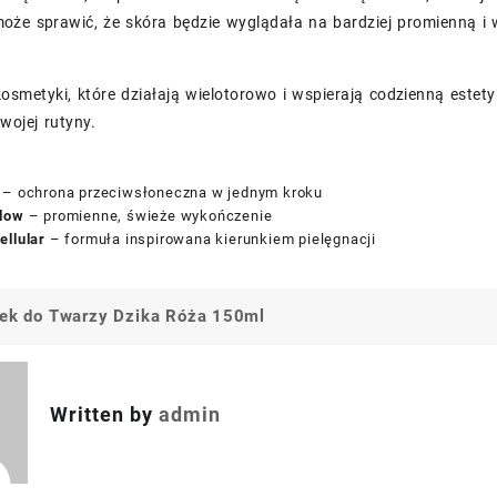
oże sprawić, że skóra będzie wyglądała na bardziej promienną i 
 kosmetyki, które działają wielotorowo i wspierają codzienną est
wojej rutyny.
– ochrona przeciwsłoneczna w jednym kroku
low
– promienne, świeże wykończenie
ellular
– formuła inspirowana kierunkiem pielęgnacji
jek do Twarzy Dzika Róża 150ml
a
Written by
admin