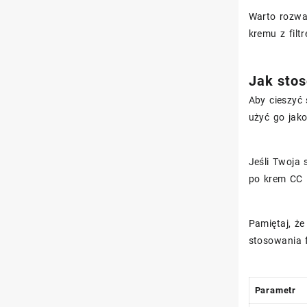
Warto rozwa
kremu z filt
Jak stos
Aby cieszyć
użyć go jako
Jeśli Twoja
po krem CC i
Pamiętaj, ż
stosowania f
Parametr