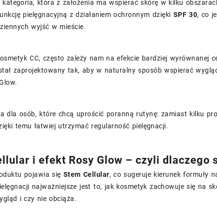
kategoria, która z założenia ma wspierać skórę w kilku obszarac
unkcję pielęgnacyjną z działaniem ochronnym dzięki
SPF 30
, co j
ziennych wyjść w mieście.
osmetyk CC, często zależy nam na efekcie bardziej wyrównanej ce
stał zaprojektowany tak, aby w naturalny sposób wspierać wygląd
Glow.
a dla osób, które chcą uprościć poranną rutynę: zamiast kilku p
ięki temu łatwiej utrzymać regularność pielęgnacji.
llular i efekt Rosy Glow – czyli dlaczego
oduktu pojawia się
Stem Cellular
, co sugeruje kierunek formuły 
ielęgnacji najważniejsze jest to, jak kosmetyk zachowuje się na 
gląd i czy nie obciąża.