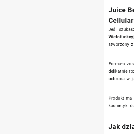
Juice B
Cellula
Jeśli szuka
Wielofunkcy
stworzony z
Formuła zost
delikatnie r
ochrona w j
Produkt ma
kosmetyki d
Jak dzi