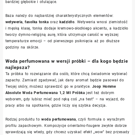
bardziej głębokie i otulające.
Baza należy do najbardziej charakterystycznych elementów:
wetyweria
,
fasolka tonka
oraz
kadzidło
. Wetyweria wnosi ziemistość
i męską klasę, tonka dodaje kremowo-słodkiego akcentu, a kadzidło
tworzy dymno-religijną aurę, która utrzymuje całość w wyższej
temperaturze emocji – od pierwszego psiknięcia aż po dłuższe
godziny na skórze.
Woda perfumowana w wersji próbki – dla kogo będzie
najlepsza?
Ta próbka to rozwiązanie dla osób, które chcą świadomie wybierać
zapachy. Zamiast zgadywać, jak dany aromat będzie pasował do
Twojej skóry, możesz sprawdzić go w praktyce.
Joop Homme
Absolute Woda Perfumowana 1,2 Ml Próbka
jest też dobrym
wyborem, gdy lubisz mieć pod ręką coś „na test” – na wyjazd, do
pracy albo na spotkanie, gdzie liczy się szybka decyzja.
Rodzaj produktu to
woda perfumowana
, czyli formuła o wyraźnym
profilu zapachowym. Kompozycje orientalno-fougere zwykle dobrze
sprawdzają się wtedy, gdy chcesz uzyskać efekt „wow” bez przesady