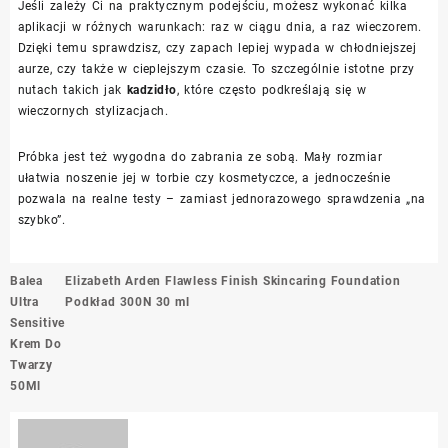
Jeśli zależy Ci na praktycznym podejściu, możesz wykonać kilka
aplikacji w różnych warunkach: raz w ciągu dnia, a raz wieczorem.
Dzięki temu sprawdzisz, czy zapach lepiej wypada w chłodniejszej
aurze, czy także w cieplejszym czasie. To szczególnie istotne przy
nutach takich jak
kadzidło
, które często podkreślają się w
wieczornych stylizacjach.
Próbka jest też wygodna do zabrania ze sobą. Mały rozmiar
ułatwia noszenie jej w torbie czy kosmetyczce, a jednocześnie
pozwala na realne testy – zamiast jednorazowego sprawdzenia „na
szybko”.
Nawigacja
Balea
Elizabeth Arden Flawless Finish Skincaring Foundation
wpisu
Ultra
Podkład 300N 30 ml
Sensitive
Krem Do
Twarzy
50Ml