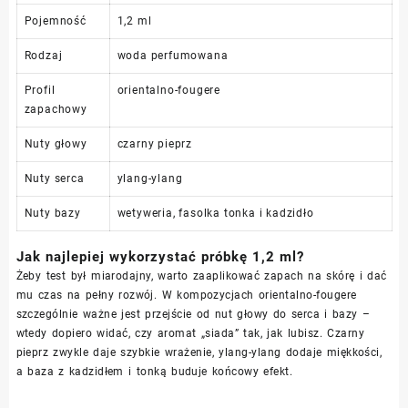
Pojemność
1,2 ml
Rodzaj
woda perfumowana
Profil
orientalno-fougere
zapachowy
Nuty głowy
czarny pieprz
Nuty serca
ylang-ylang
Nuty bazy
wetyweria, fasolka tonka i kadzidło
Jak najlepiej wykorzystać próbkę 1,2 ml?
Żeby test był miarodajny, warto zaaplikować zapach na skórę i dać
mu czas na pełny rozwój. W kompozycjach orientalno-fougere
szczególnie ważne jest przejście od nut głowy do serca i bazy –
wtedy dopiero widać, czy aromat „siada” tak, jak lubisz. Czarny
pieprz zwykle daje szybkie wrażenie, ylang-ylang dodaje miękkości,
a baza z kadzidłem i tonką buduje końcowy efekt.