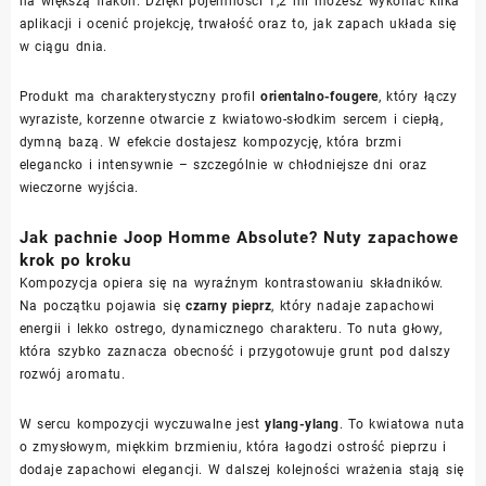
na większą flakon. Dzięki pojemności 1,2 ml możesz wykonać kilka
aplikacji i ocenić projekcję, trwałość oraz to, jak zapach układa się
w ciągu dnia.
Produkt ma charakterystyczny profil
orientalno-fougere
, który łączy
wyraziste, korzenne otwarcie z kwiatowo-słodkim sercem i ciepłą,
dymną bazą. W efekcie dostajesz kompozycję, która brzmi
elegancko i intensywnie – szczególnie w chłodniejsze dni oraz
wieczorne wyjścia.
Jak pachnie Joop Homme Absolute? Nuty zapachowe
krok po kroku
Kompozycja opiera się na wyraźnym kontrastowaniu składników.
Na początku pojawia się
czarny pieprz
, który nadaje zapachowi
energii i lekko ostrego, dynamicznego charakteru. To nuta głowy,
która szybko zaznacza obecność i przygotowuje grunt pod dalszy
rozwój aromatu.
W sercu kompozycji wyczuwalne jest
ylang-ylang
. To kwiatowa nuta
o zmysłowym, miękkim brzmieniu, która łagodzi ostrość pieprzu i
dodaje zapachowi elegancji. W dalszej kolejności wrażenia stają się