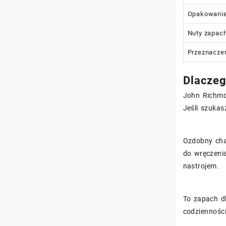
Opakowani
Nuty zapac
Przeznacze
Dlaczeg
John Richmo
Jeśli szukas
Ozdobny char
do wręczeni
nastrojem.
To zapach d
codzienności