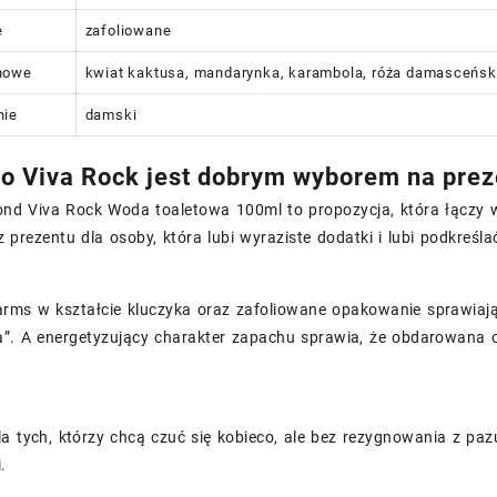
e
zafoliowane
howe
kwiat kaktusa, mandarynka, karambola, róża damasceńska,
nie
damski
o Viva Rock jest dobrym wyborem na prez
nd Viva Rock Woda toaletowa 100ml to propozycja, która łączy 
z prezentu dla osoby, która lubi wyraziste dodatki i lubi podkreśl
ms w kształcie kluczyka oraz zafoliowane opakowanie sprawiają, 
a”. A energetyzujący charakter zapachu sprawia, że obdarowana 
la tych, którzy chcą czuć się kobieco, ale bez rezygnowania z 
.