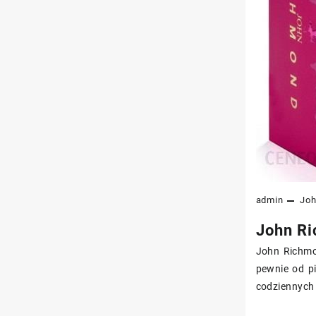
admin
Jo
John Ri
John Richmo
pewnie od p
codziennych 