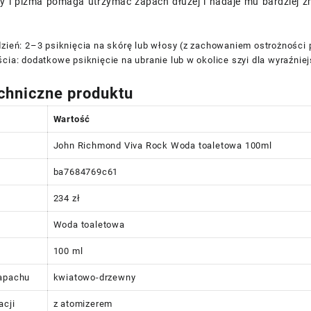
y i piżma pomaga utrzymać zapach dłużej i nadaje mu bardziej z
zień: 2–3 psiknięcia na skórę lub włosy (z zachowaniem ostrożności pr
cia: dodatkowe psiknięcie na ubranie lub w okolice szyi dla wyraźnie
chniczne produktu
Wartość
John Richmond Viva Rock Woda toaletowa 100ml
ba7684769c61
234 zł
Woda toaletowa
100 ml
zapachu
kwiatowo-drzewny
acji
z atomizerem