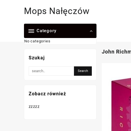
Skip
Mops Nałęczów
to
content
Category
No categories
John Richm
Szukaj
Zobacz również
zzzzz