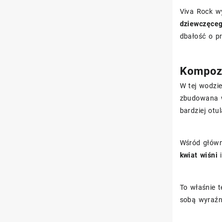
Viva Rock wy
dziewczęceg
dbałość o pr
Kompozy
W tej wodzi
zbudowana w
bardziej otu
Wśród główn
kwiat wiśni
To właśnie t
sobą wyraźn