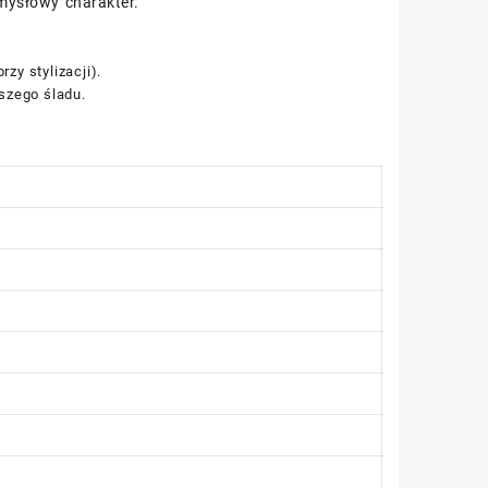
mysłowy charakter.
zy stylizacji).
jszego śladu.