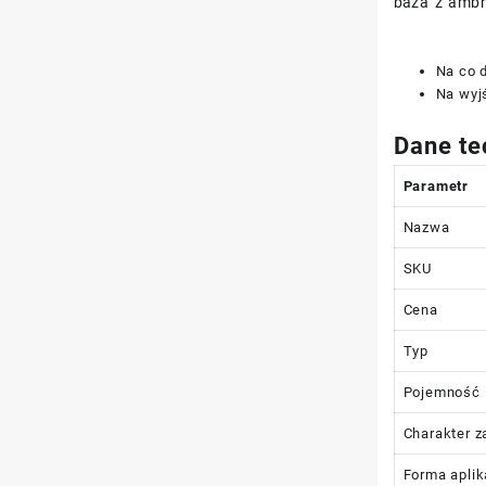
baza z ambr
Na co d
Na wyjś
Dane te
Parametr
Nazwa
SKU
Cena
Typ
Pojemność
Charakter 
Forma aplik