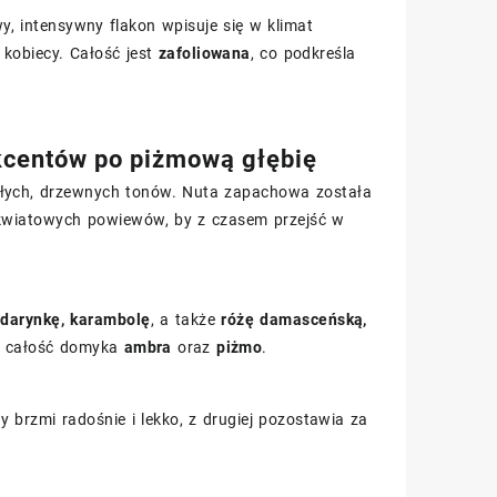
y, intensywny flakon wpisuje się w klimat
kobiecy. Całość jest
zafoliowana
, co podkreśla
centów po piżmową głębię
epłych, drzewnych tonów. Nuta zapachowa została
kwiatowych powiewów, by z czasem przejść w
ndarynkę, karambolę
, a także
różę damasceńską,
a całość domyka
ambra
oraz
piżmo
.
y brzmi radośnie i lekko, z drugiej pozostawia za