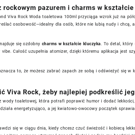
z rockowym pazurem i charms w kształcie
nd Viva Rock Woda toaletowa 100ml przyciąga wzrok już na półce
reślać osobowość—idealny dla osób, które nie lubią nudy i chcą, 
znajduje się ozdobny
charms w kształcie kluczyka
. To detal, któr
vibe. Całość uzupełnia atomizer, dzięki któremu aplikacja jest s
oznacza to, że możesz zabrać zapach ze sobą i odświeżyć się w 
ić Viva Rock, żeby najlepiej podkreślić je
z wody toaletowej, która potrafi poprawić humor i dodać lekkości,
działa energetyzująco, a jej kwiatowo-owocowy początek sprawia,
rawdzi się w ciągu dnia, kiedy chcesz czuć świeżość i kobiecą lek