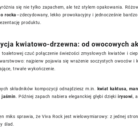
różnia się nie tylko zapachem, ale też stylem opakowania. Różow
o rocka
—zdecydowany, lekko prowokacyjny i jednocześnie bardzo 
ezentację produktu.
cja kwiatowo-drzewna: od owocowych ak
e toaletowej czuć połączenie świeżości zmysłowych kwiatów i ci
arstwowo: najpierw pojawia się wrażenie soczystych owoców i 
lające, trwałe wykończenie.
ych składników kompozycji odnajdziesz m.in.
kwiat kaktusa, ma
i
jaśmin
. Później zapach nabiera eleganckiej głębi dzięki
irysowi
, 
en miks sprawia, że Viva Rock jest wielowymiarowy: z jednej stron
y ślad.