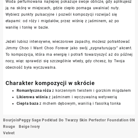
Woda perfumowana najlepiej pokazuje swoje oblicze, gdy aplikujesz
ją na skórę w miejscach, gdzie ciepło pomaga uwalniać nuty.
Wybierz punkty pulsacyjne i pozwól kompozycji rozwijać się
etapami: od róży i migdałów, przez wiśnię z jaśminem, aż po
wanilię i tonkę w bazie.
Jeżeli lubisz intensywne, wieczorowe zapachy, możesz potraktować
Jimmy Choo I Want Choo Forever jako swój „sygnaturujący” akcent.
To kompozycja, która ma energię i potrafi towarzyszyć aż do późnej
nocy, więc sprawdzi się szczególnie wtedy, gdy chcesz, by Twoja
obecność była wyczuwalna.
Charakter kompozycji w skrócie
Romantyczna róża
z korzennym twistem i gorzkim migdałem
Likierowa wiśnia
z jaśminem i wyczuwalną wetywerią
Ciepła baza
z mchem dębowym, wanilią i fasolką tonka
Nawigacja
Bourjois
Peggy Sage Podkład Do Twarzy Skin Perfector Foundation 0N
wpisu
Rouge
Beige Ivory
Velvet