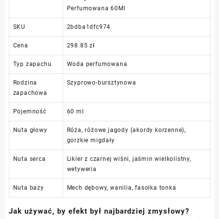
Perfumowana 60Ml
SKU
2bdba1dfc974
Cena
298.85 zł
Typ zapachu
Woda perfumowana
Rodzina
Szyprowo-bursztynowa
zapachowa
Pojemność
60 ml
Nuta głowy
Róża, różowe jagody (akordy korzenne),
gorzkie migdały
Nuta serca
Likier z czarnej wiśni, jaśmin wielkolistny,
wetyweria
Nuta bazy
Mech dębowy, wanilia, fasolka tonka
Jak używać, by efekt był najbardziej zmysłowy?