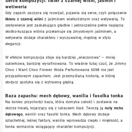
Serce kompozycji: likier z czarnej wiśni, jaśmin i
wetiweria
Gdy zapach zaczyna się rozwijać, pojawia się serce, czyli połączenie
likieru z czarnej wiśni
z jaśminem wielkolistnym oraz wetywerią. To
zestawienie jest zaskakująco gładkie i jednocześnie pełne napięcia:
słodko-kusząca wiśnia przełamuje się zmysłowym jaśminem, a
wetyweria dodaje charakteru i wyczuwalnej, męskiej w stylu
elegancji.
W efekcie kompozycja staje się bardziej „wieczorowa” – mniej
cukierkowa, bardziej wyrafinowana. To właśnie tutaj czuć, że Jimmy
Choo I Want Choo Forever Woda Perfumowana 60Ml nie jest
przypadkowym zapachem. Jest przemyślaną historią, w której
słodycz spotyka się z wytrawną głębią.
Baza zapachu: mech dębowy, wanilia i fasolka tonka
Na koniec przychodzi baza, która domyka całość i zostawia na
skórze trwały, kojarzący się z luksusem ślad. Tworzą ją
nuty mchu
dębowego
, wanilii oraz fasolki tonka. Mech dębowy dodaje
szlachetnej, leśnej faktury, wanilia wprowadza ciepło i miękkość, a
tonka wzmacnia wciągający charakter kompozycji.