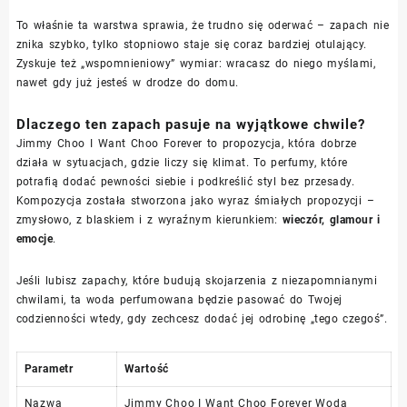
To właśnie ta warstwa sprawia, że trudno się oderwać – zapach nie
znika szybko, tylko stopniowo staje się coraz bardziej otulający.
Zyskuje też „wspomnieniowy” wymiar: wracasz do niego myślami,
nawet gdy już jesteś w drodze do domu.
Dlaczego ten zapach pasuje na wyjątkowe chwile?
Jimmy Choo I Want Choo Forever to propozycja, która dobrze
działa w sytuacjach, gdzie liczy się klimat. To perfumy, które
potrafią dodać pewności siebie i podkreślić styl bez przesady.
Kompozycja została stworzona jako wyraz śmiałych propozycji –
zmysłowo, z blaskiem i z wyraźnym kierunkiem:
wieczór, glamour i
emocje
.
Jeśli lubisz zapachy, które budują skojarzenia z niezapomnianymi
chwilami, ta woda perfumowana będzie pasować do Twojej
codzienności wtedy, gdy zechcesz dodać jej odrobinę „tego czegoś”.
Parametr
Wartość
Nazwa
Jimmy Choo I Want Choo Forever Woda