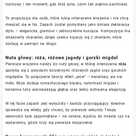
rozmowy i ten moment, gdy ktoś pyta, czym tak pięknie pachniesz.
To propozycja dla osób, które lubią intensywne wrażenia i nie chcą
mieszać się w tło. Zapach został pomyślany jako śmiała deklaracja
stylu – elegancka, glamour i jednocześnie kusząca. Kompozycja ma
smakowity charakter, dzięki czemu kojarzy się z chwilami, które
zostają w pamięci na długo.
Nuta głowy: róża, różowe jagody i gorzki migdał
Pierwsze wrażenie należy do nuty głowy, w której intensywna
róża
spotyka się z akordami korzennymi różowych jagód oraz gorzkich
migdałów. To połączenie tworzy efekt „wow” – kwiatowy, ale nie
mdły. Róża dodaje romantycznego blasku, natomiast migdał i
korzenne tony wprowadzają głębię oraz lekko wytrawną elegancję.
W tej fazie zapach jest wyrazisty i bardzo przyciągający. Idealnie
sprawdza się wtedy, gdy chcesz, by pierwsze sekundy Twojej
obecności były zapamiętane – na randce, wyjściu do miasta czy na
wydarzeniu, gdzie liczy się pierwsze skojarzenie.