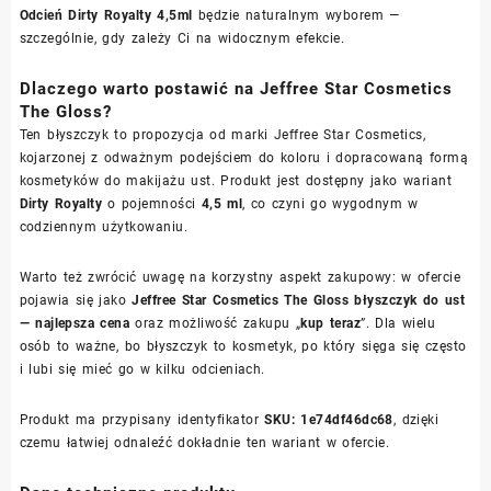
Odcień Dirty Royalty 4,5ml
będzie naturalnym wyborem —
szczególnie, gdy zależy Ci na widocznym efekcie.
Dlaczego warto postawić na Jeffree Star Cosmetics
The Gloss?
Ten błyszczyk to propozycja od marki Jeffree Star Cosmetics,
kojarzonej z odważnym podejściem do koloru i dopracowaną formą
kosmetyków do makijażu ust. Produkt jest dostępny jako wariant
Dirty Royalty
o pojemności
4,5 ml
, co czyni go wygodnym w
codziennym użytkowaniu.
Warto też zwrócić uwagę na korzystny aspekt zakupowy: w ofercie
pojawia się jako
Jeffree Star Cosmetics The Gloss błyszczyk do ust
— najlepsza cena
oraz możliwość zakupu „
kup teraz
”. Dla wielu
osób to ważne, bo błyszczyk to kosmetyk, po który sięga się często
i lubi się mieć go w kilku odcieniach.
Produkt ma przypisany identyfikator
SKU: 1e74df46dc68
, dzięki
czemu łatwiej odnaleźć dokładnie ten wariant w ofercie.