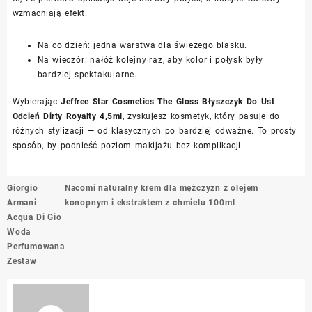
wzmacniają efekt.
Na co dzień: jedna warstwa dla świeżego blasku.
Na wieczór: nałóż kolejny raz, aby kolor i połysk były
bardziej spektakularne.
Wybierając
Jeffree Star Cosmetics The Gloss Błyszczyk Do Ust
Odcień Dirty Royalty 4,5ml
, zyskujesz kosmetyk, który pasuje do
różnych stylizacji — od klasycznych po bardziej odważne. To prosty
sposób, by podnieść poziom makijażu bez komplikacji.
Nawigacja
Giorgio
Nacomi naturalny krem dla mężczyzn z olejem
wpisu
Armani
konopnym i ekstraktem z chmielu 100ml
Acqua Di Gio
Woda
Perfumowana
Zestaw