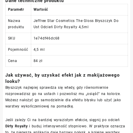
Dane techniczne produktu
Parametr
Wartość
Nazwa
Jeffree Star Cosmetics The Gloss Błyszczyk Do
produktu
Ust Odcień Dirty Royalty 4,5ml
SKU
1e74df46dc68
Pojemność
4,5 ml
Cena
84 zł
Jak używać, by uzyskać efekt jak z makijażowego
looku?
Błyszczyk najlepiej sprawdza się wtedy, gdy równomiernie
rozprowadzisz go na ustach i pozwolisz mu „osiąść” na kolorze.
Możesz nałożyć go samodzielnie dla efektu błysku lub użyć jako
warstwy wykończeniowej na pomadkę.
Jeśli zależy Ci na bardziej wyrazistym efekcie, sięgnij po odcień
Dirty Royalty
i buduj intensywność stopniowo. W praktyce oznacza
to, że pierwsza aplikacja daje bazowy połysk, a kolejne warstwy