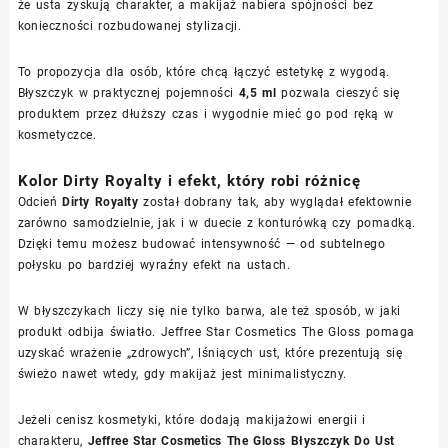
że usta zyskują charakter, a makijaż nabiera spójności bez
konieczności rozbudowanej stylizacji.
To propozycja dla osób, które chcą łączyć estetykę z wygodą.
Błyszczyk w praktycznej pojemności
4,5 ml
pozwala cieszyć się
produktem przez dłuższy czas i wygodnie mieć go pod ręką w
kosmetyczce.
Kolor Dirty Royalty i efekt, który robi różnicę
Odcień
Dirty Royalty
został dobrany tak, aby wyglądał efektownie
zarówno samodzielnie, jak i w duecie z konturówką czy pomadką.
Dzięki temu możesz budować intensywność — od subtelnego
połysku po bardziej wyraźny efekt na ustach.
W błyszczykach liczy się nie tylko barwa, ale też sposób, w jaki
produkt odbija światło. Jeffree Star Cosmetics The Gloss pomaga
uzyskać wrażenie „zdrowych”, lśniących ust, które prezentują się
świeżo nawet wtedy, gdy makijaż jest minimalistyczny.
Jeżeli cenisz kosmetyki, które dodają makijażowi energii i
charakteru,
Jeffree Star Cosmetics The Gloss Błyszczyk Do Ust