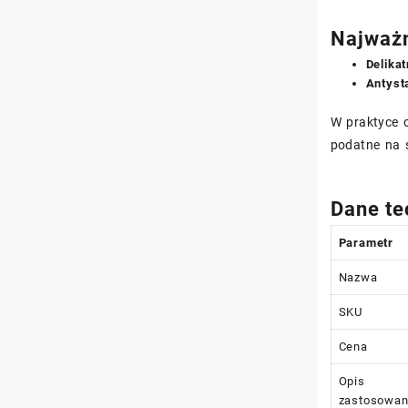
Najważn
Delika
Antyst
W praktyce o
podatne na s
Dane te
Parametr
Nazwa
SKU
Cena
Opis
zastosowan