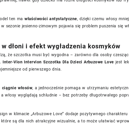
prawniej, nawet gdy dziecko ma różne długości kosmyków lub fryz
model ten ma
właściwości antystatyczne
, dzięki czemu włosy mniej 
y w sezonie jesienno-zimowym pojawia się problem puszenia się w
w dłoni i efekt wygładzenia kosmyków
dzą, że szczotka musi być wygodna – zarówno dla osoby czeszącej
u.
Inter-Vion Intervion Szczotka Dla Dzieci Arbuzowe Love
jest le
zyjemniejsze od pierwszego dnia.
e ciągnie włosów
, a jednocześnie pomaga w utrzymaniu estetyczn
, a włosy wyglądają schludnie – bez potrzeby długotrwałego pop
ign w klimacie „Arbuzowe Love” dodaje pozytywnego charakteru co
 które są dla nich atrakcyjne wizualnie, a to może ułatwiać wpr