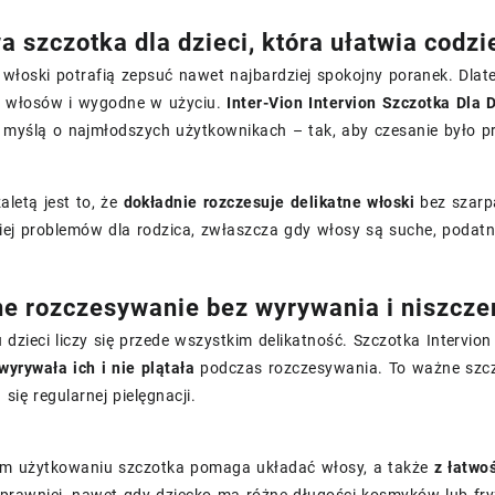
a szczotka dla dzieci, która ułatwia codz
 włoski potrafią zepsuć nawet najbardziej spokojny poranek. Dlat
la włosów i wygodne w użyciu.
Inter-Vion Intervion Szczotka Dla
 myślą o najmłodszych użytkownikach – tak, aby czesanie było pr
aletą jest to, że
dokładnie rozczesuje delikatne włoski
bez szarpa
iej problemów dla rodzica, zwłaszcza gdy włosy są suche, podatn
ne rozczesywanie bez wyrywania i niszcze
dzieci liczy się przede wszystkim delikatność. Szczotka Intervio
wyrywała ich i nie plątała
podczas rozczesywania. To ważne szcze
się regularnej pielęgnacji.
m użytkowaniu szczotka pomaga układać włosy, a także
z łatwoś