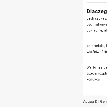
Dlaczeg
Jeśli szukas
być trafion
dokładnie, a
To produkt,
właściwościo
Warto też pa
trzeba rozpl
kondycji.
Acqua Di Gen
Nawigacj