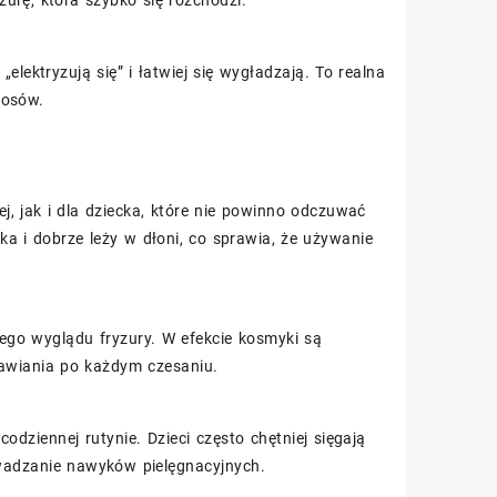
urę, która szybko się rozchodzi.
„elektryzują się” i łatwiej się wygładzają. To realna
łosów.
, jak i dla dziecka, które nie powinno odczuwać
kka i dobrze leży w dłoni, co sprawia, że używanie
ego wyglądu fryzury. W efekcie kosmyki są
rawiania po każdym czesaniu.
dziennej rutynie. Dzieci często chętniej sięgają
owadzanie nawyków pielęgnacyjnych.