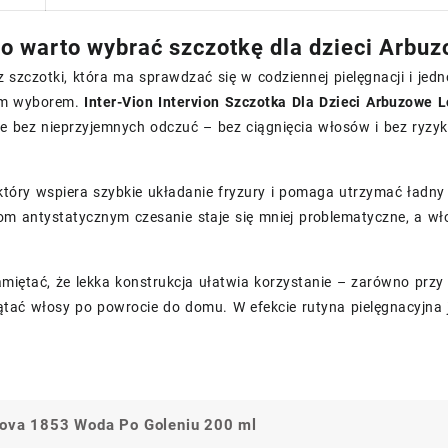
o warto wybrać szczotkę dla dzieci Arbu
z szczotki, która ma sprawdzać się w codziennej pielęgnacji i je
ym wyborem.
Inter-Vion Intervion Szczotka Dla Dzieci Arbuzowe 
le bez nieprzyjemnych odczuć – bez ciągnięcia włosów i bez ryzyk
 który wspiera szybkie układanie fryzury i pomaga utrzymać ładn
m antystatycznym czesanie staje się mniej problematyczne, a włos
miętać, że lekka konstrukcja ułatwia korzystanie – zarówno przy 
ątać włosy po powrocie do domu. W efekcie rutyna pielęgnacyjna j
ova 1853 Woda Po Goleniu 200 ml
a