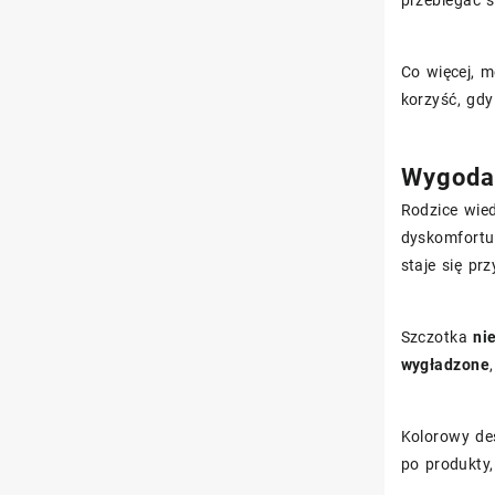
przebiegać s
Co więcej, 
korzyść, gd
Wygoda 
Rodzice wie
dyskomfort
staje się pr
Szczotka
ni
wygładzone
Kolorowy des
po produkty,