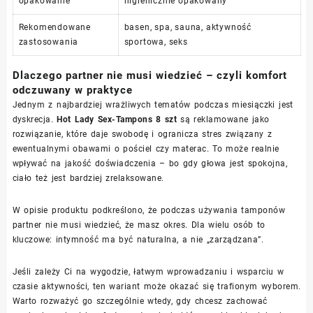
opakowanie
higienicznie opakowany
Rekomendowane
basen, spa, sauna, aktywność
zastosowania
sportowa, seks
Dlaczego partner nie musi wiedzieć – czyli komfort
odczuwany w praktyce
Jednym z najbardziej wrażliwych tematów podczas miesiączki jest
dyskrecja.
Hot Lady Sex-Tampons 8 szt
są reklamowane jako
rozwiązanie, które daje swobodę i ogranicza stres związany z
ewentualnymi obawami o pościel czy materac. To może realnie
wpływać na jakość doświadczenia – bo gdy głowa jest spokojna,
ciało też jest bardziej zrelaksowane.
W opisie produktu podkreślono, że podczas używania tamponów
partner nie musi wiedzieć, że masz okres. Dla wielu osób to
kluczowe: intymność ma być naturalna, a nie „zarządzana”.
Jeśli zależy Ci na wygodzie, łatwym wprowadzaniu i wsparciu w
czasie aktywności, ten wariant może okazać się trafionym wyborem.
Warto rozważyć go szczególnie wtedy, gdy chcesz zachować