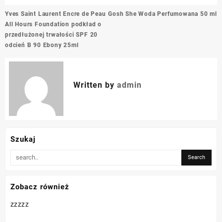
Nawigacja
Yves Saint Laurent Encre de Peau
Gosh She Woda Perfumowana 50 ml
wpisu
All Hours Foundation podkład o
przedłużonej trwałości SPF 20
odcień B 90 Ebony 25ml
Written by
admin
Szukaj
Zobacz również
zzzzz