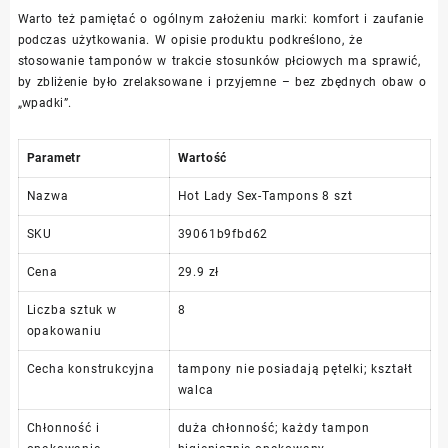
Warto też pamiętać o ogólnym założeniu marki: komfort i zaufanie
podczas użytkowania. W opisie produktu podkreślono, że
stosowanie tamponów w trakcie stosunków płciowych ma sprawić,
by zbliżenie było zrelaksowane i przyjemne – bez zbędnych obaw o
„wpadki”.
Parametr
Wartość
Nazwa
Hot Lady Sex-Tampons 8 szt
SKU
39061b9fbd62
Cena
29.9 zł
Liczba sztuk w
8
opakowaniu
Cecha konstrukcyjna
tampony nie posiadają pętelki; kształt
walca
Chłonność i
duża chłonność; każdy tampon