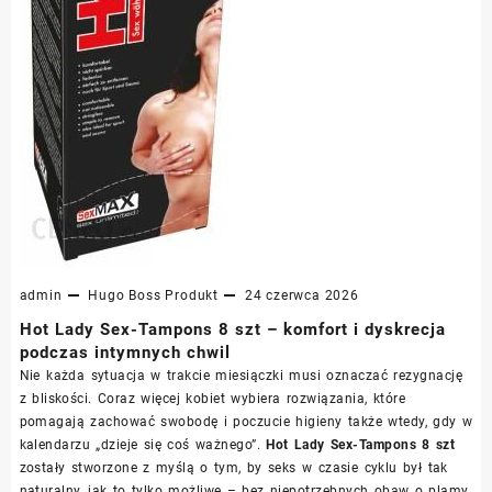
admin
Hugo Boss
Produkt
24 czerwca 2026
Hot Lady Sex-Tampons 8 szt – komfort i dyskrecja
podczas intymnych chwil
Nie każda sytuacja w trakcie miesiączki musi oznaczać rezygnację
z bliskości. Coraz więcej kobiet wybiera rozwiązania, które
pomagają zachować swobodę i poczucie higieny także wtedy, gdy w
kalendarzu „dzieje się coś ważnego”.
Hot Lady Sex-Tampons 8 szt
zostały stworzone z myślą o tym, by seks w czasie cyklu był tak
naturalny, jak to tylko możliwe – bez niepotrzebnych obaw o plamy,