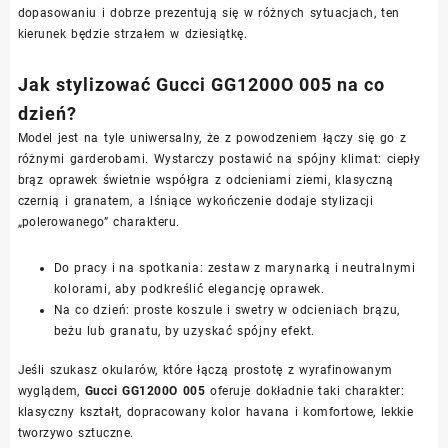
dopasowaniu i dobrze prezentują się w różnych sytuacjach, ten
kierunek będzie strzałem w dziesiątkę.
Jak stylizować Gucci GG1200O 005 na co
dzień?
Model jest na tyle uniwersalny, że z powodzeniem łączy się go z
różnymi garderobami. Wystarczy postawić na spójny klimat: ciepły
brąz oprawek świetnie współgra z odcieniami ziemi, klasyczną
czernią i granatem, a lśniące wykończenie dodaje stylizacji
„polerowanego” charakteru.
Do pracy i na spotkania: zestaw z marynarką i neutralnymi
kolorami, aby podkreślić elegancję oprawek.
Na co dzień: proste koszule i swetry w odcieniach brązu,
beżu lub granatu, by uzyskać spójny efekt.
Jeśli szukasz okularów, które łączą prostotę z wyrafinowanym
wyglądem,
Gucci GG1200O 005
oferuje dokładnie taki charakter:
klasyczny kształt, dopracowany kolor havana i komfortowe, lekkie
tworzywo sztuczne.