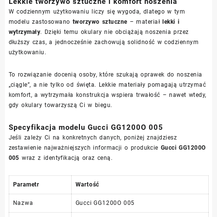
Lekkie tworzywo sztuczne i komfort noszenia
W codziennym użytkowaniu liczy się wygoda, dlatego w tym
modelu zastosowano
tworzywo sztuczne
– materiał
lekki i
wytrzymały
. Dzięki temu okulary nie obciążają noszenia przez
dłuższy czas, a jednocześnie zachowują solidność w codziennym
użytkowaniu.
To rozwiązanie docenią osoby, które szukają oprawek do noszenia
„ciągle”, a nie tylko od święta. Lekkie materiały pomagają utrzymać
komfort, a wytrzymała konstrukcja wspiera trwałość – nawet wtedy,
gdy okulary towarzyszą Ci w biegu.
Specyfikacja modelu Gucci GG1200O 005
Jeśli zależy Ci na konkretnych danych, poniżej znajdziesz
zestawienie najważniejszych informacji o produkcie
Gucci GG1200O
005
wraz z identyfikacją oraz ceną.
Parametr
Wartość
Nazwa
Gucci GG1200O 005