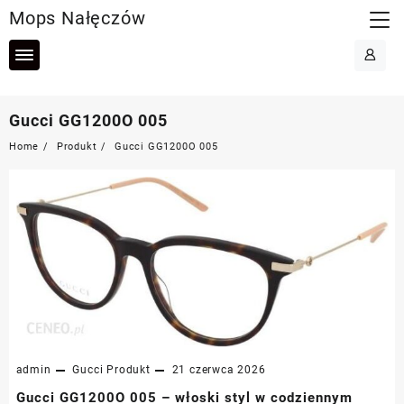
Skip
Mops Nałęczów
to
content
Gucci GG1200O 005
Home
Produkt
Gucci GG1200O 005
admin
Gucci
Produkt
21 czerwca 2026
Gucci GG1200O 005 – włoski styl w codziennym