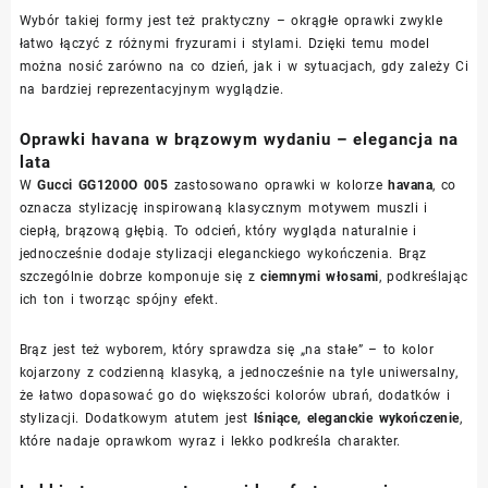
Wybór takiej formy jest też praktyczny – okrągłe oprawki zwykle
łatwo łączyć z różnymi fryzurami i stylami. Dzięki temu model
można nosić zarówno na co dzień, jak i w sytuacjach, gdy zależy Ci
na bardziej reprezentacyjnym wyglądzie.
Oprawki havana w brązowym wydaniu – elegancja na
lata
W
Gucci GG1200O 005
zastosowano oprawki w kolorze
havana
, co
oznacza stylizację inspirowaną klasycznym motywem muszli i
ciepłą, brązową głębią. To odcień, który wygląda naturalnie i
jednocześnie dodaje stylizacji eleganckiego wykończenia. Brąz
szczególnie dobrze komponuje się z
ciemnymi włosami
, podkreślając
ich ton i tworząc spójny efekt.
Brąz jest też wyborem, który sprawdza się „na stałe” – to kolor
kojarzony z codzienną klasyką, a jednocześnie na tyle uniwersalny,
że łatwo dopasować go do większości kolorów ubrań, dodatków i
stylizacji. Dodatkowym atutem jest
lśniące, eleganckie wykończenie
,
które nadaje oprawkom wyraz i lekko podkreśla charakter.