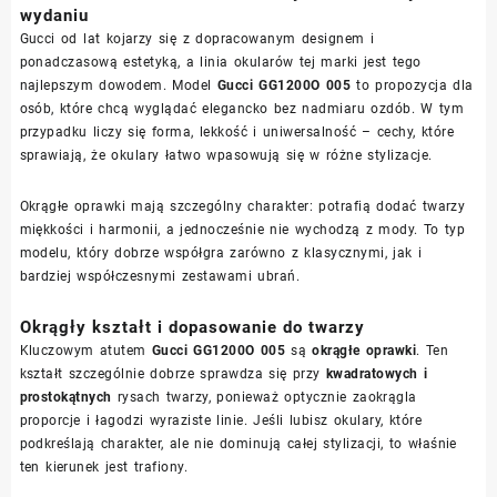
wydaniu
Gucci od lat kojarzy się z dopracowanym designem i
ponadczasową estetyką, a linia okularów tej marki jest tego
najlepszym dowodem. Model
Gucci GG1200O 005
to propozycja dla
osób, które chcą wyglądać elegancko bez nadmiaru ozdób. W tym
przypadku liczy się forma, lekkość i uniwersalność – cechy, które
sprawiają, że okulary łatwo wpasowują się w różne stylizacje.
Okrągłe oprawki mają szczególny charakter: potrafią dodać twarzy
miękkości i harmonii, a jednocześnie nie wychodzą z mody. To typ
modelu, który dobrze współgra zarówno z klasycznymi, jak i
bardziej współczesnymi zestawami ubrań.
Okrągły kształt i dopasowanie do twarzy
Kluczowym atutem
Gucci GG1200O 005
są
okrągłe oprawki
. Ten
kształt szczególnie dobrze sprawdza się przy
kwadratowych i
prostokątnych
rysach twarzy, ponieważ optycznie zaokrągla
proporcje i łagodzi wyraziste linie. Jeśli lubisz okulary, które
podkreślają charakter, ale nie dominują całej stylizacji, to właśnie
ten kierunek jest trafiony.