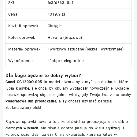
SKU
fe3fd863a5a1
Cena
1319.9 zł
Kształt oprawek
Okrągłe
Kolor oprawek
Havana (brązowe)
Materiał oprawek
Tworzywo sztuczne (lekkie i wytrzymałe)
Wykończenie
Lśniące, eleganckie
Dla kogo będzie to dobry wybór?
Gucci GG1200O 005
to model stworzony z myślą o osobach, które
lubią klasykę, ale chcą, by okulary wyglądały nowocześnie. Okrągłe
oprawki sprawdzą się szczególnie wtedy, gdy Twoja twarz ma cechy
kwadratowe lub prostokątne
, a Ty chcesz uzyskać bardziej
zbalansowany efekt.
Brązowe oprawki havana to z kolei świetna propozycja dla osób o
ciemnych włosach
, ale równie dobrze pasują do wielu stylizacji i
kolorów oczu. Jeśli zależy Ci na okularach, które są łatwe w