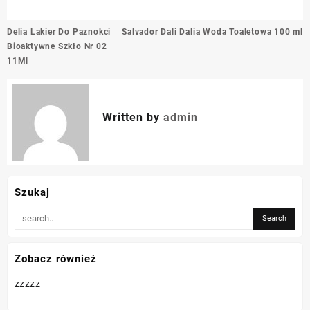
Nawigacja
Delia Lakier Do Paznokci
Salvador Dali Dalia Woda Toaletowa 100 ml
wpisu
Bioaktywne Szkło Nr 02
11Ml
Written by
admin
Szukaj
Zobacz również
zzzzz