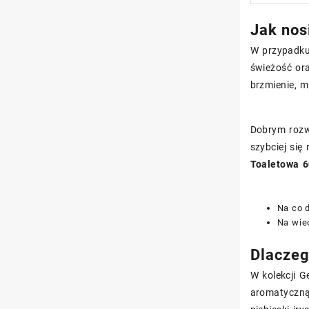
Jak nos
W przypadku
świeżość ora
brzmienie, m
Dobrym rozw
szybciej się
Toaletowa 6
Na co d
Na wiec
Dlaczeg
W kolekcji G
aromatyczną 