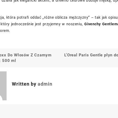
ys działa jak elegancki akcent, a drewno cedrowe buduje męską, u
a, która potrafi oddać „różne oblicza mężczyzny” – tak jak opisu
 który jednocześnie jest przyjemny w noszeniu,
Givenchy Gentlem
orem.
oxx Do Włosów Z Czarnym
L’Oreal Paris Gentle płyn d
a
x 500 ml
Written by
admin