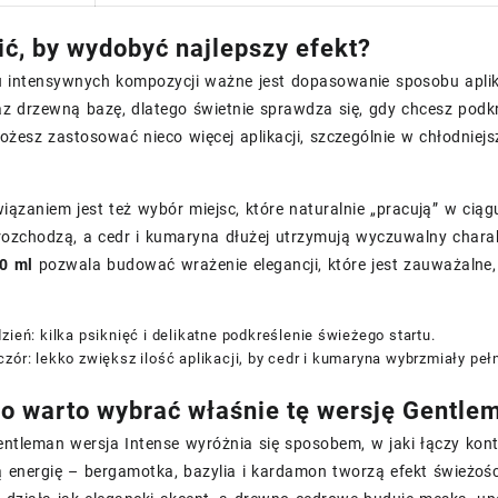
ić, by wydobyć najlepszy efekt?
 intensywnych kompozycji ważne jest dopasowanie sposobu aplik
z drzewną bazę, dlatego świetnie sprawdza się, gdy chcesz podkreś
ożesz zastosować nieco więcej aplikacji, szczególnie w chłodniejs
iązaniem jest też wybór miejsc, które naturalnie „pracują” w ci
 rozchodzą, a cedr i kumaryna dłużej utrzymują wyczuwalny chara
0 ml
pozwala budować wrażenie elegancji, które jest zauważalne,
zień: kilka psiknięć i delikatne podkreślenie świeżego startu.
zór: lekko zwiększ ilość aplikacji, by cedr i kumaryna wybrzmiały pełn
o warto wybrać właśnie tę wersję Gentle
entleman wersja Intense wyróżnia się sposobem, w jaki łączy kont
energię – bergamotka, bazylia i kardamon tworzą efekt świeżości 