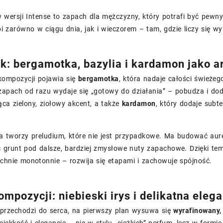
wersji Intense to zapach dla mężczyzny, który potrafi być pewny s
i zarówno w ciągu dnia, jak i wieczorem – tam, gdzie liczy się w
k: bergamotka, bazylia i kardamon jako 
kompozycji pojawia się
bergamotka
, która nadaje całości świeżeg
zapach od razu wydaje się „gotowy do działania” – pobudza i dod
ca zielony, ziołowy akcent, a także
kardamon
, który dodaje subte
a tworzy preludium, które nie jest przypadkowe. Ma budować aurę
 grunt pod dalsze, bardziej zmysłowe nuty zapachowe. Dzięki t
chnie monotonnie – rozwija się etapami i zachowuje spójność.
mpozycji: niebieski irys i delikatna eleg
przechodzi do serca, na pierwszy plan wysuwa się
wyrafinowany, 