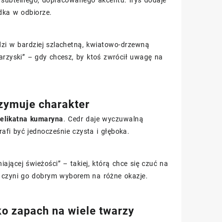
ie subtelnego, dopracowanego akcentu. Irys dodaje
dka w odbiorze.
dzi w bardziej szlachetną, kwiatowo-drzewną
arzyski” – gdy chcesz, by ktoś zwrócił uwagę na
rzymuje charakter
elikatna kumaryna
. Cedr daje wyczuwalną
rafi być jednocześnie czysta i głęboka.
ającej świeżości” – takiej, którą chce się czuć na
o czyni go dobrym wyborem na różne okazje.
ko zapach na wiele twarzy