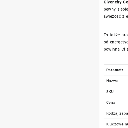
Givenchy Ge
pewny siebie
świeżość z e
To także pro
od energetyc
powinna Ci 
Parametr
Nazwa
SKU
Cena
Rodzaj zap
Kluczowe n