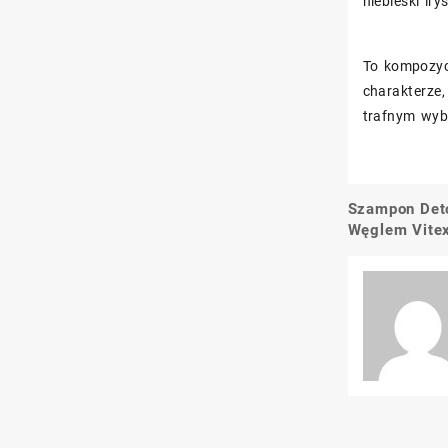
niebieski ir
To kompozycj
charakterze,
trafnym wyb
Szampon Det
Nawigacj
Węglem Vite
wpisu