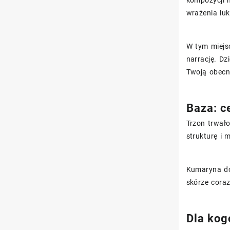
kompozycji m
wrażenia luk
W tym miejsc
narrację. Dz
Twoją obecn
Baza: c
Trzon trwało
strukturę i 
Kumaryna dok
skórze cora
Dla kog