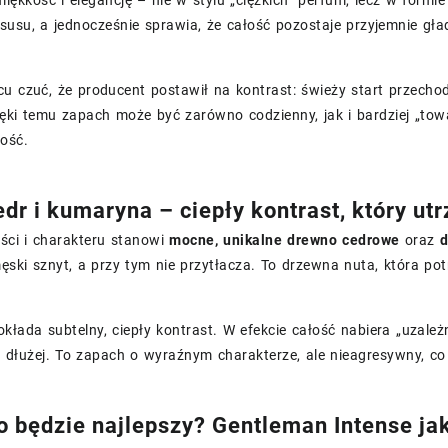
iękkość i elegancję – nie w stylu „ciężkich” perfum, lecz w form
susu, a jednocześnie sprawia, że całość pozostaje przyjemnie gła
u czuć, że producent postawił na kontrast: świeży start przecho
ięki temu zapach może być zarówno codzienny, jak i bardziej „tow
ość.
edr i kumaryna – ciepły kontrast, który ut
ści i charakteru stanowi
mocne, unikalne drewno cedrowe
oraz
d
męski sznyt, a przy tym nie przytłacza. To drzewna nuta, która pot
łada subtelny, ciepły kontrast. W efekcie całość nabiera „uzależni
z dłużej. To zapach o wyraźnym charakterze, ale nieagresywny, c
o będzie najlepszy? Gentleman Intense ja