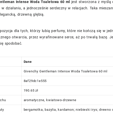
ntleman Intense Woda Toaletowa 60 ml
jest stworzona z myślą 
 w działaniu, a jednocześnie serdeczny w relacjach. Taka miesza
legancką, drzewną głębią.
pozycja dla tych, którzy lubią perfumy, które nie kończą się w 
znego otwarcia, przez wyrafinowane serce, aż po trwałą bazę. Jeś
się spodobać.
Dane
Givenchy Gentleman Intense Woda Toaletowa 60 ml
8af29dc1e555
190.65 zł
achu
aromatyczne, kwiatowo-drzewne
uty
bergamotka, bazylia, kardamon; niebieski irys; drewno