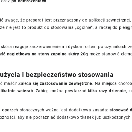
oraz
po odmrożeniach
.
ć uwagę, że preparat jest przeznaczony do aplikacji zewnętrznej,
że nie jest to produkt do stosowania „ogólnie”, a raczej do pielę
 skóra reaguje zaczerwienieniem i dyskomfortem po czynnikach ze
ć nagietkowa na stany zapalne skóry 20g
może stanowić elemen
użycia i bezpieczeństwo stosowania
ć maść? Zaleca się
zastosowanie zewnętrzne
. Na miejsca choro
likatnie wcierać
. Zabieg można powtarzać
kilka razy dziennie
, z
 oparzeń słonecznych ważna jest dodatkowa zasada:
stosować d
rożności, aby nie podrażniać dodatkowo tkanek już uszkodzonych