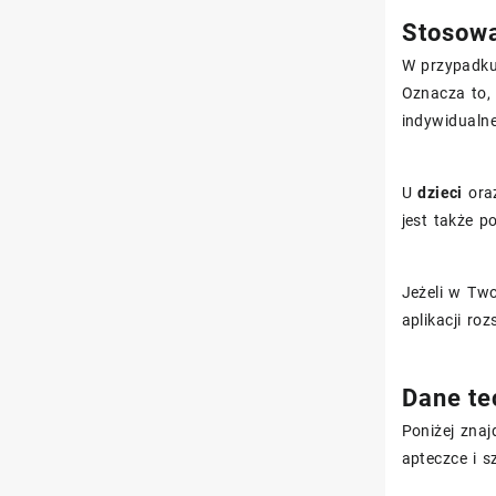
Stosowa
W przypadku
Oznacza to,
indywidualne
U
dzieci
ora
jest także p
Jeżeli w Tw
aplikacji ro
Dane te
Poniżej znaj
apteczce i s