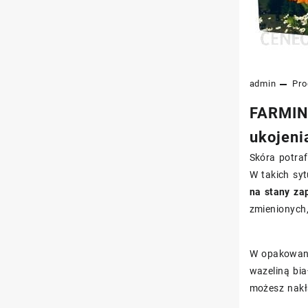
admin
Pro
FARMINA
ukojeni
Skóra potra
W takich syt
na stany za
zmienionych,
W opakowani
wazeliną bia
możesz nakł