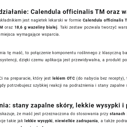
działanie: Calendula officinalis TM oraz w
ładnikiem jest nagietek lekarski w formie
Calendula officinalis
TM
oraz
18,6 g wazeliny białej
. Taki zestaw pozwala tworzyć wars
 miejsca wymagające wsparcia.
nia tę maść, to połączenie komponentu roślinnego z klasyczną baz
nsystencji, dzięki czemu aplikacja jest przewidywalna, a produkt p
 Ci na preparacie, który jest
lekiem OTC
(do nabycia bez recepty
gdy potrzebujesz szybkiej reakcji na podrażnienia i stany zapalne 
ia: stany zapalne skóry, lekkie wysypki i
skazuje, że maść jest przeznaczona do stosowania przy
stanach 
cje takie jak
lekkie wysypki
,
niewielkie zadrapania
, a także podr