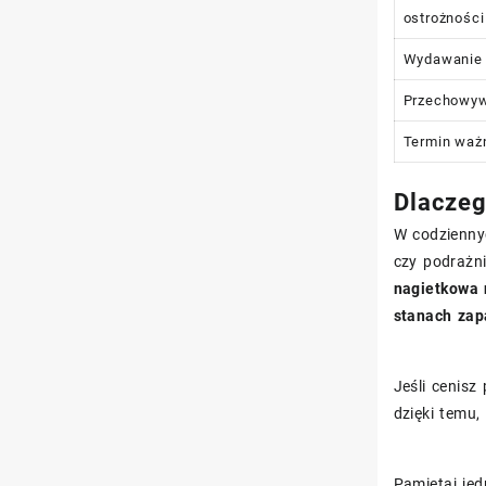
ostrożności
Wydawanie
Przechowy
Termin waż
Dlaczeg
W codziennyc
czy podrażn
nagietkowa 
stanach zap
Jeśli cenis
dzięki temu
Pamiętaj je