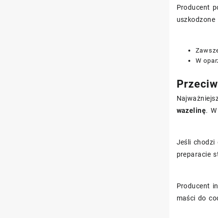
Producent p
uszkodzone l
Zawsze 
W opar
Przeciw
Najważniejs
wazelinę
. W
Jeśli chodzi
preparacie 
Producent i
maści do co