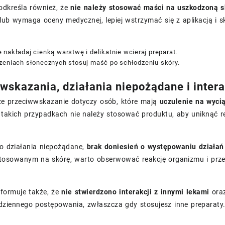
odkreśla również, że
nie należy stosować maści na uszkodzoną s
ub wymaga oceny medycznej, lepiej wstrzymać się z aplikacją i s
nakładaj cienką warstwę i delikatnie wcieraj preparat.
zeniach słonecznych stosuj maść po schłodzeniu skóry.
wskazania, działania niepożądane i inter
ze przeciwwskazanie dotyczy osób, które mają
uczulenie na wyci
 takich przypadkach nie należy stosować produktu, aby uniknąć re
 o działania niepożądane,
brak doniesień o występowaniu działa
stosowanym na skórę, warto obserwować reakcję organizmu i prz
nformuje także, że
nie stwierdzono interakcji z innymi lekami
oraz
dziennego postępowania, zwłaszcza gdy stosujesz inne preparaty