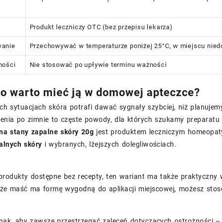
Produkt leczniczy OTC (bez przepisu lekarza)
wanie
Przechowywać w temperaturze poniżej 25°C, w miejscu nied
ności
Nie stosować po upływie terminu ważności
o warto mieć ją w domowej apteczce?
h sytuacjach skóra potrafi dawać sygnały szybciej, niż planujem
ienia po zimnie to częste powody, dla których szukamy preparatu
na stany zapalne skóry 20g
jest produktem leczniczym homeopat
alnych skóry
i wybranych, lżejszych dolegliwościach.
z produkty dostępne bez recepty, ten wariant ma także praktycz
, że maść ma formę wygodną do aplikacji miejscowej, możesz sto
dnak, aby zawsze przestrzegać zaleceń dotyczących ostrożności –