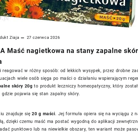
dukt
Ziaja
27 czerwca 2026
 Maść nagietkowa na stany zapalne skóry
a
fi reagować w różny sposób: od lekkich wysypek, przez drobne za
uacjach wiele osób sięga po maści o działaniu wspierającym rege
palne skóry 20g
to produkt leczniczy homeopatyczny, który zost
 gdzie pojawia się stan zapalny skóry.
u znajduje się
20 g maści
. Jej formuła opiera się na wyciągu z 
łą, dzięki czemu maść ma postać wygodną do aplikacji zewnętrznej
adać punktowo lub na niewielkie obszary, ten wariant może paso