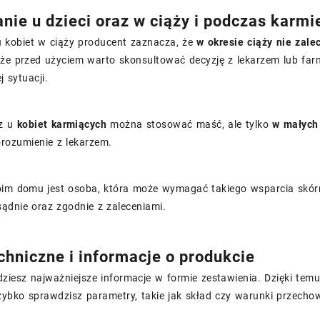
nie u dzieci oraz w ciąży i podczas karmi
 kobiet w ciąży producent zaznacza, że
w okresie ciąży nie zal
 że przed użyciem warto skonsultować decyzję z lekarzem lub f
j sytuacji.
z u
kobiet karmiących
można stosować maść, ale tylko
w małych 
orozumienie z lekarzem.
oim domu jest osoba, która może wymagać takiego wsparcia skórne
zsądnie oraz zgodnie z zaleceniami.
chniczne i informacje o produkcie
dziesz najważniejsze informacje w formie zestawienia. Dzięki te
zybko sprawdzisz parametry, takie jak skład czy warunki przecho