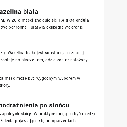
azelina biała
 TM
. W 20 g maści znajduje się
1,4 g Calendula
twę ochronną i ułatwia delikatne wcieranie
ą. Wazelina biała jest substancją o znanej,
ozostaje na skórze tam, gdzie został nałożony.
), ta maść może być wygodnym wyborem w
skóry.
 podrażnienia po słońcu
zapalnych skóry
. W praktyce mogą to być między
ażnienia pojawiające się
po oparzeniach