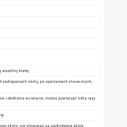
g wazeliny białej
h zadrapaniach skóry, po oparzeniach słonecznych,
e i delikatne wcieranie; można powtarzać kilka razy
inę
nej skóry; nie stosować na uszkodzoną skórę