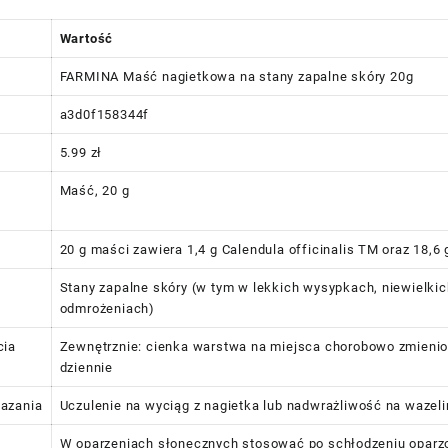
Wartość
FARMINA Maść nagietkowa na stany zapalne skóry 20g
a3d0f158344f
5.99 zł
Maść, 20 g
20 g maści zawiera 1,4 g Calendula officinalis TM oraz 18,6 
Stany zapalne skóry (w tym w lekkich wysypkach, niewielkic
odmrożeniach)
cia
Zewnętrznie: cienka warstwa na miejsca chorobowo zmienion
dziennie
azania
Uczulenie na wyciąg z nagietka lub nadwrażliwość na wazel
W oparzeniach słonecznych stosować po schłodzeniu oparzo