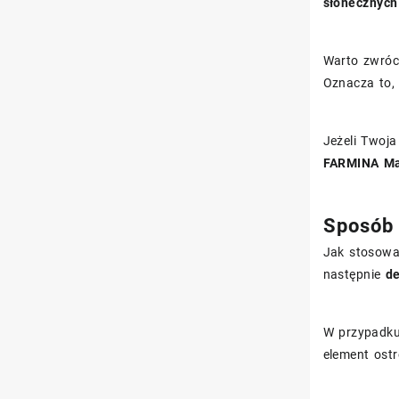
słonecznych
Warto zwróci
Oznacza to, 
Jeżeli Twoja
FARMINA Maś
Sposób 
Jak stosowa
następnie
de
W przypadku
element ost