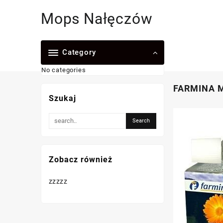
Skip
Mops Nałęczów
to
content
Category
No categories
FARMINA Ma
Szukaj
Zobacz również
zzzzz