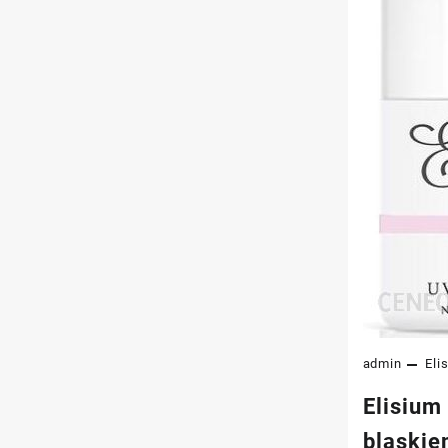
admin
Eli
Elisium
blaski