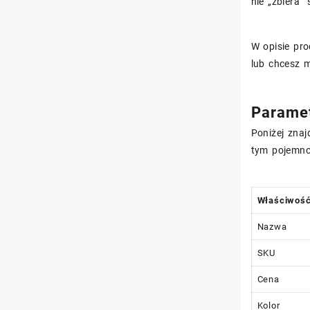
nie „zbiera”
W opisie pr
lub chcesz m
Paramet
Poniżej znaj
tym pojemnoś
Właściwoś
Nazwa
SKU
Cena
Kolor