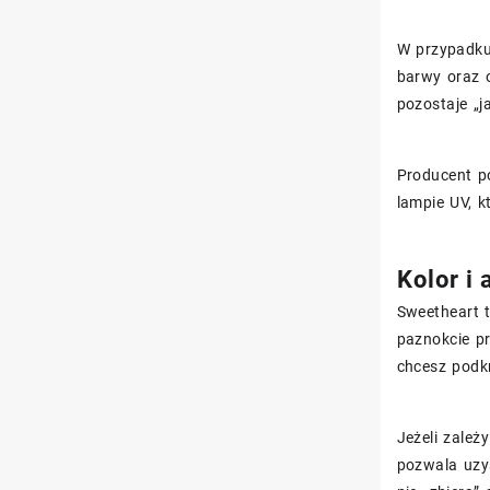
W przypadk
barwy oraz o
pozostaje „j
Producent po
lampie UV, 
Kolor i 
Sweetheart t
paznokcie pr
chcesz podkr
Jeżeli zale
pozwala uzys