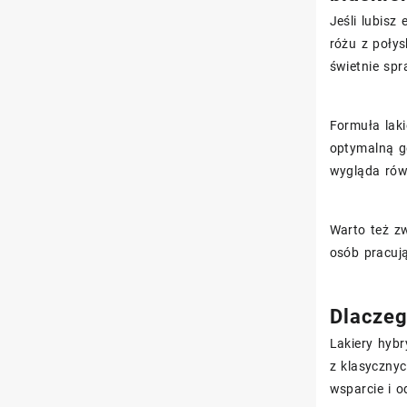
Jeśli lubisz
różu z połys
świetnie spr
Formuła laki
optymalną gę
wygląda rów
Warto też z
osób pracują
Dlaczeg
Lakiery hyb
z klasycznyc
wsparcie i 