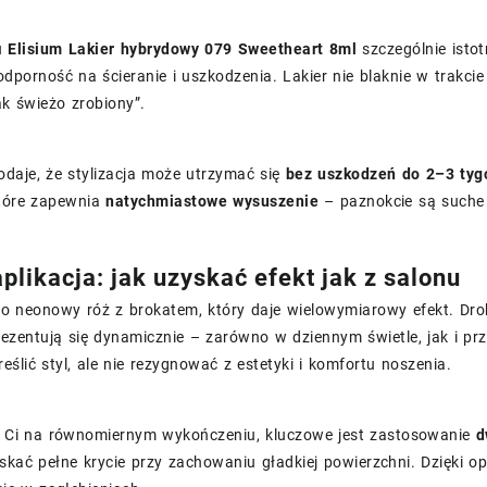
u
Elisium Lakier hybrydowy 079 Sweetheart 8ml
szczególnie istot
dporność na ścieranie i uszkodzenia. Lakier nie blaknie w trakci
ak świeżo zrobiony”.
daje, że stylizacja może utrzymać się
bez uszkodzeń do 2–3 tyg
które zapewnia
natychmiastowe wysuszenie
– paznokcie są such
aplikacja: jak uzyskać efekt jak z salonu
o neonowy róż z brokatem, który daje wielowymiarowy efekt. Drobi
ezentują się dynamicznie – zarówno w dziennym świetle, jak i prz
eślić styl, ale nie rezygnować z estetyki i komfortu noszenia.
ży Ci na równomiernym wykończeniu, kluczowe jest zastosowanie
d
kać pełne krycie przy zachowaniu gładkiej powierzchni. Dzięki opt