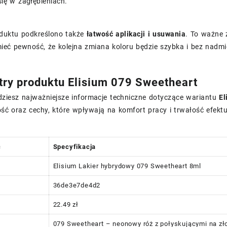
 się w zagłębieniach.
oduktu podkreślono także
łatwość aplikacji i usuwania
. To ważne 
ieć pewność, że kolejna zmiana koloru będzie szybka i bez nadmi
ry produktu Elisium 079 Sweetheart
dziesz najważniejsze informacje techniczne dotyczące wariantu
El
ć oraz cechy, które wpływają na komfort pracy i trwałość efektu
ć
Specyfikacja
Elisium Lakier hybrydowy 079 Sweetheart 8ml
36de3e7de4d2
22.49 zł
079 Sweetheart – neonowy róż z połyskującymi na zł