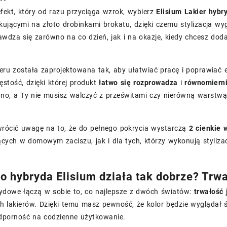
 efekt, który od razu przyciąga wzrok, wybierz
Elisium Lakier hyb
kującymi na złoto drobinkami brokatu, dzięki czemu stylizacja wy
awdza się zarówno na co dzień, jak i na okazje, kiedy chcesz dod
eru została zaprojektowana tak, aby ułatwiać pracę i poprawiać
stość, dzięki której produkt
łatwo się rozprowadza
i
równomierni
no, a Ty nie musisz walczyć z prześwitami czy nierówną warstwą
wrócić uwagę na to, że do pełnego pokrycia wystarczą
2 cienkie 
cych w domowym zaciszu, jak i dla tych, którzy wykonują stylizac
o hybryda Elisium działa tak dobrze? Trwa
rydowe łączą w sobie to, co najlepsze z dwóch światów:
trwałość 
h lakierów. Dzięki temu masz pewność, że kolor będzie wyglądał 
odporność na codzienne użytkowanie.