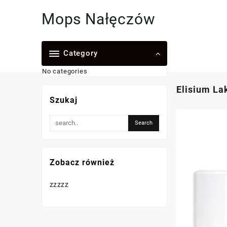
Skip
Mops Nałęczów
to
content
Category
No categories
Elisium La
Szukaj
Zobacz również
zzzzz