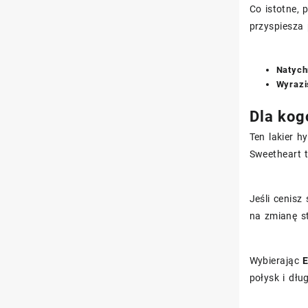
Co istotne, 
przyspiesza 
Natych
Wyrazi
Dla kog
Ten lakier h
Sweetheart t
Jeśli cenisz
na zmianę sty
Wybierając
E
połysk i dłu