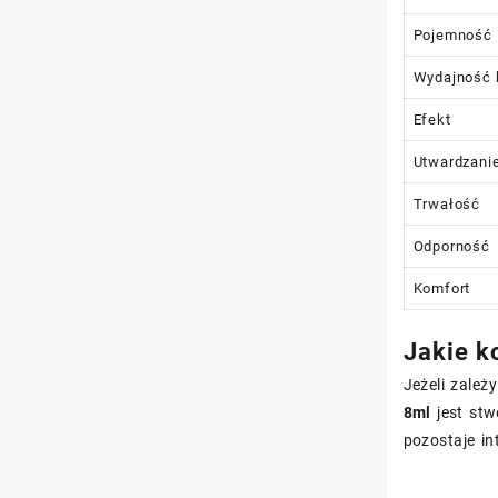
Pojemność
Wydajność 
Efekt
Utwardzani
Trwałość
Odporność
Komfort
Jakie k
Jeżeli zależ
8ml
jest stw
pozostaje in