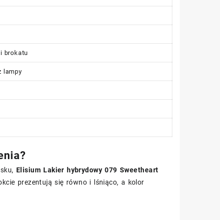
i brokatu
z lampy
enia?
asku,
Elisium Lakier hybrydowy 079 Sweetheart
cie prezentują się równo i lśniąco, a kolor