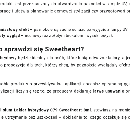
produkt jest przeznaczony do utwardzania paznokci w lampie UV, 
pracę i ułatwia planowanie domowej stylizacji czy przygotowań p
miastowy efekt
– paznokcie są suche od razu po wyjęciu z lampy UV
sty wygląd
– neonowy róż z złotym brokatem i wysoki połysk
o sprawdzi się Sweetheart?
ybrydowy będzie idealny dla osób, które lubią odważne kolory, a 
o propozycja dla tych, którzy chcą, by paznokcie wyglądały efek
 sobie produkty o przewidywalnej aplikacji, docenisz optymalną gę
lizacji, liczy się też to, że producent deklaruje
łatwe usuwanie
or
lisium Lakier hybrydowy 079 Sweetheart 8ml
, stawiasz na manic
gie utrzymanie bez uszkodzeń – dokładnie to, czego oczekuje się 