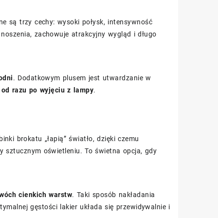
ne są trzy cechy: wysoki połysk, intensywność
e noszenia, zachowuje atrakcyjny wygląd i długo
odni
. Dodatkowym plusem jest utwardzanie w
e
od razu po wyjęciu z lampy
.
nki brokatu „łapią” światło, dzięki czemu
y sztucznym oświetleniu. To świetna opcja, gdy
wóch cienkich warstw
. Taki sposób nakładania
ymalnej gęstości lakier układa się przewidywalnie i