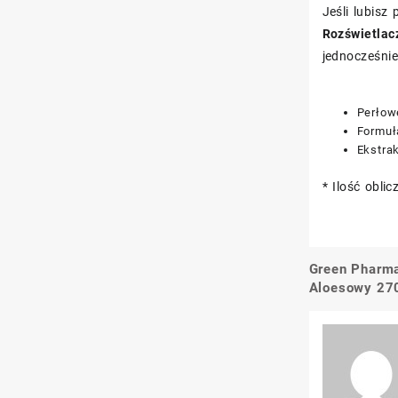
Jeśli lubisz
Rozświetlac
jednocześnie
Perłow
Formuł
Ekstrak
* Ilość obl
Green Pharma
Nawigacj
Aloesowy 27
wpisu