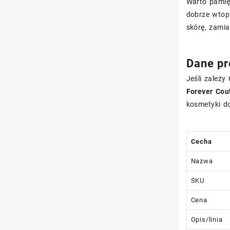
Warto pamięt
dobrze wtopi
skórę, zamia
Dane pr
Jeśli zależy
Forever Cou
kosmetyki d
Cecha
Nazwa
SKU
Cena
Opis/linia