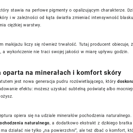
który stawia na perłowe pigmenty o opalizującym charakterze. Dz
kóry i w zależności od kąta światła zmieniać intensywność blasku.
ia ciężkiej warstwy.
 makijażu liczy się również trwałość. Tutaj producent obiecuje, ż
, a wykończenie nie traci swojej jakości w miarę upływu godzin.
 oparta na minerałach i komfort skóry
tutem jest nowa generacja pudru rozświetlającego, który
doskona
udowanie efektu: możesz uzyskać subtelną poświatę albo mocniejsz
łożysz.
eptura opiera się na udziale minerałów pochodzenia naturalnego
ochodzenia naturalnego
, a dodatkowo ekstrakt z dzikiego bratka
 ma działać nie tylko „na powierzchni”, ale też dbać o komfort, kt