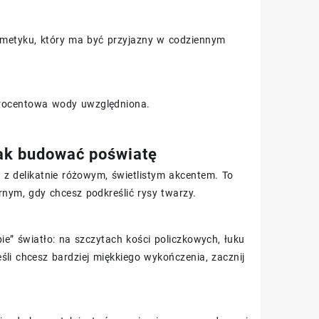
smetyku, który ma być przyjazny w codziennym
procentowa wody uwzględniona.
jak budować poświatę
 z delikatnie różowym, świetlistym akcentem. To
rnym, gdy chcesz podkreślić rysy twarzy.
pie” światło: na szczytach kości policzkowych, łuku
li chcesz bardziej miękkiego wykończenia, zacznij