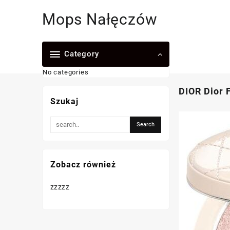
Skip
Mops Nałęczów
to
content
Category
No categories
DIOR Dior 
Szukaj
Zobacz również
zzzzz