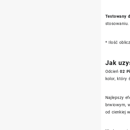
Testowany d
stosowaniu.
* Ilość obl
Jak uzy
Odcień
02 P
kolor, który
Najlepszy ef
brwiowym, w 
od cienkiej