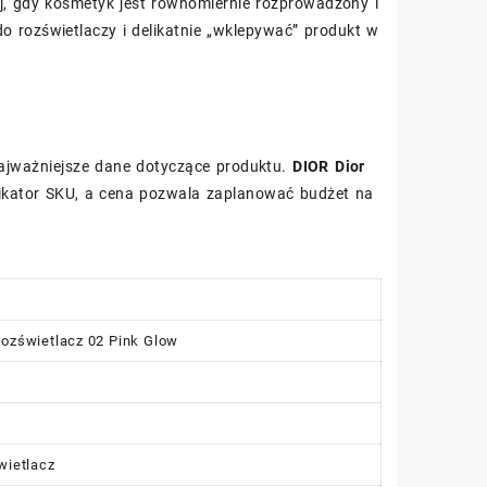
j, gdy kosmetyk jest równomiernie rozprowadzony i
o rozświetlaczy i delikatnie „wklepywać” produkt w
najważniejsze dane dotyczące produktu.
DIOR Dior
ikator SKU, a cena pozwala zaplanować budżet na
Rozświetlacz 02 Pink Glow
wietlacz