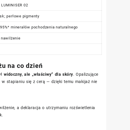
 LUMINISER 02
ask; perłowe pigmenty
; 95%* minerałów pochodzenia naturalnego
 nawilżenie
żu na co dzień
ył
widoczny, ale „właściwy” dla skóry
. Opalizujące
w stapianiu się z cerą — dzięki temu makijaż nie
ilżenie, a deklaracja o utrzymaniu rozświetlenia
k.