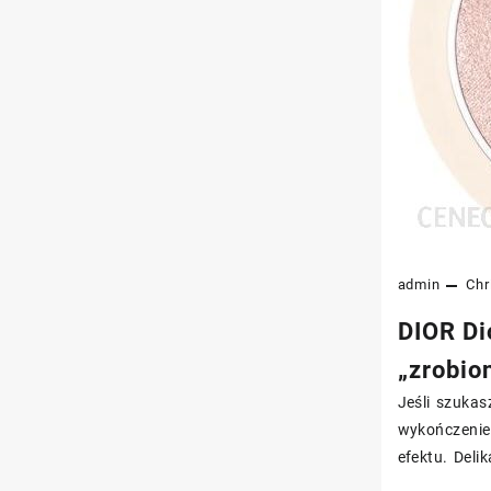
admin
Chr
DIOR Di
„zrobio
Jeśli szukas
wykończeni
efektu. Deli