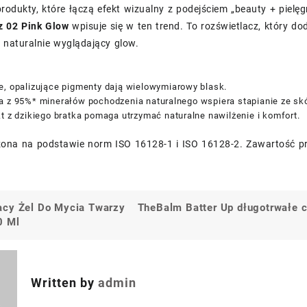
 produkty, które łączą efekt wizualny z podejściem „beauty + pielę
z 02 Pink Glow
wpisuje się w ten trend. To rozświetlacz, który do
 naturalnie wyglądający glow.
e, opalizujące pigmenty dają wielowymiarowy blask.
a z 95%* minerałów pochodzenia naturalnego wspiera stapianie ze skó
t z dzikiego bratka pomaga utrzymać naturalne nawilżenie i komfort.
iczona na podstawie norm ISO 16128-1 i ISO 16128-2. Zawartość 
cy Żel Do Mycia Twarzy
TheBalm Batter Up długotrwałe c
a
0 Ml
Written by
admin