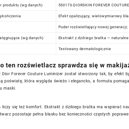
or produktu (wg danych)
550173-DIORSKIN FOREVER COUTURE
wykończenia
Efekt opalizujący, wielowymiarowy bl
Puder rozświetlający nowej generacji
ielęgnujące (wg danych)
Ekstrakt z dzikiego bratka — naturalne
Testowany dermatologicznie
o ten rozświetlacz sprawdza się w makija
 Dior Forever Couture Luminizer został stworzony tak, by efekt b
ą poświatę, która wygląda świeżo i elegancko, a formuła pomaga 
u maski.
 liczy się też komfort. Ekstrakt z dzikiego bratka ma wspierać naw
 twarz pozostaje pełna blasku bez konieczności częstych poprawe