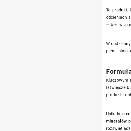
To produkt, 
odcieniach s
— bez wrażen
W codziennym
pełna blasku
Formuła
Kluczowym a
łatwiejsze b
produktu na
Unikalna rec
minerałów p
rozświetlacz