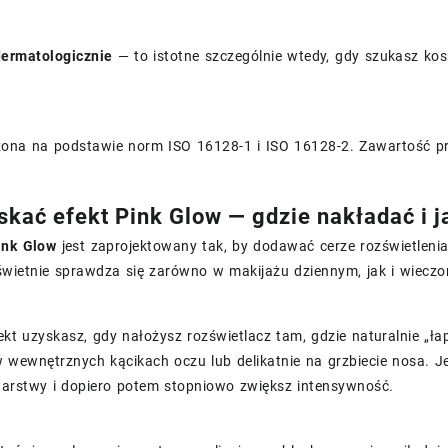
ermatologicznie
— to istotne szczególnie wtedy, gdy szukasz ko
iczona na podstawie norm ISO 16128-1 i ISO 16128-2. Zawartość 
skać efekt Pink Glow — gdzie nakładać i 
ink Glow
jest zaprojektowany tak, by dodawać cerze rozświetlenia
 świetnie sprawdza się zarówno w makijażu dziennym, jak i wieczo
ekt uzyskasz, gdy nałożysz rozświetlacz tam, gdzie naturalnie „ła
wewnętrznych kącikach oczu lub delikatnie na grzbiecie nosa. Jeś
 warstwy i dopiero potem stopniowo zwiększ intensywność.