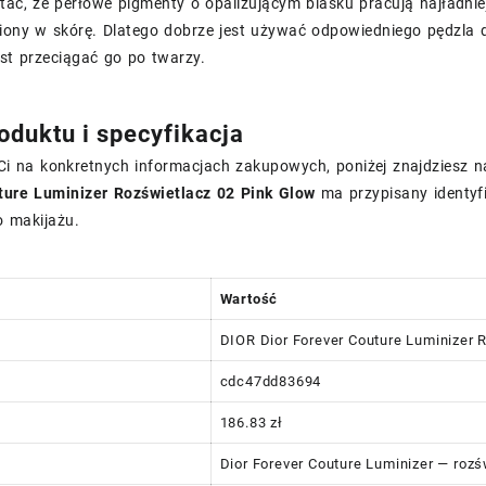
ać, że perłowe pigmenty o opalizującym blasku pracują najładnie
ony w skórę. Dlatego dobrze jest używać odpowiedniego pędzla d
st przeciągać go po twarzy.
oduktu i specyfikacja
 Ci na konkretnych informacjach zakupowych, poniżej znajdziesz 
ture Luminizer Rozświetlacz 02 Pink Glow
ma przypisany identyf
o makijażu.
Wartość
DIOR Dior Forever Couture Luminizer 
cdc47dd83694
186.83 zł
Dior Forever Couture Luminizer — rozś