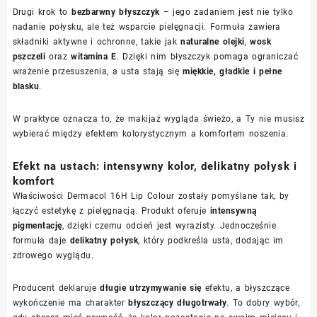
Drugi krok to
bezbarwny błyszczyk
– jego zadaniem jest nie tylko
nadanie połysku, ale też wsparcie pielęgnacji. Formuła zawiera
składniki aktywne i ochronne, takie jak
naturalne olejki
,
wosk
pszczeli
oraz
witamina E
. Dzięki nim błyszczyk pomaga ograniczać
wrażenie przesuszenia, a usta stają się
miękkie, gładkie i pełne
blasku
.
W praktyce oznacza to, że makijaż wygląda świeżo, a Ty nie musisz
wybierać między efektem kolorystycznym a komfortem noszenia.
Efekt na ustach: intensywny kolor, delikatny połysk i
komfort
Właściwości Dermacol 16H Lip Colour zostały pomyślane tak, by
łączyć estetykę z pielęgnacją. Produkt oferuje
intensywną
pigmentację
, dzięki czemu odcień jest wyrazisty. Jednocześnie
formuła daje
delikatny połysk
, który podkreśla usta, dodając im
zdrowego wyglądu.
Producent deklaruje
długie utrzymywanie się
efektu, a błyszczące
wykończenie ma charakter
błyszczący długotrwały
. To dobry wybór,