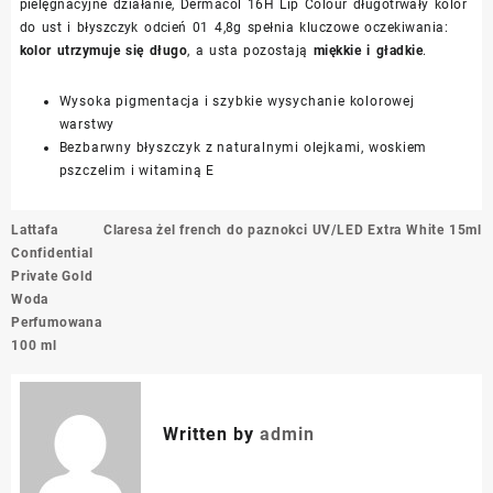
pielęgnacyjne działanie, Dermacol 16H Lip Colour długotrwały kolor
do ust i błyszczyk odcień 01 4,8g spełnia kluczowe oczekiwania:
kolor utrzymuje się długo
, a usta pozostają
miękkie i gładkie
.
Wysoka pigmentacja i szybkie wysychanie kolorowej
warstwy
Bezbarwny błyszczyk z naturalnymi olejkami, woskiem
pszczelim i witaminą E
Nawigacja
Lattafa
Claresa żel french do paznokci UV/LED Extra White 15ml
wpisu
Confidential
Private Gold
Woda
Perfumowana
100 ml
Written by
admin