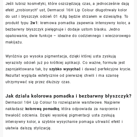
Jeśli lubisz kosmetyki, które oszczędzają czas, a jednocześnie dają
efekt „zrobionych” ust, Dermacol 16H Lip Colour długotrwały kolor
do ust i błyszczyk odcień 01 4,8g będzie strzałem w dziesiątkę. To
produkt typu
2w1
: kremowa pomadka zapewnia intensywny kolor, a
bezbarwny błyszczyk pielęgnuje i dodaje ustom blasku. Jedno
opakowanie, dwie funkcje – idealne do codziennego i wieczorowego
makijażu.
Wyróżnia go wysoka pigmentacja, dzięki której usta zyskują
wyrazisty odcień już po krótkiej aplikacji. Co ważne, formuła jest
zaprojektowana tak, by
szybko wysychać
i dawać perfekcyjne krycie.
Rezultat wygląda estetycznie od pierwszej chwili i ma szansę
utrzymywać się przez dłuższy czas.
Jak działa kolorowa pomadka i bezbarwny błyszczyk?
Dermacol 16H Lip Colour to rozwiązanie warstwowe. Najpierw
nakładasz
kolorową pomadkę
, która odpowiada za nasycenie i
trwałość odcienia. Dzięki wysokiej pigmentacji usta zyskują
intensywny kolor, a szybkie wysychanie pomaga utrwalić efekt i
ułatwia dalszą stylizację.