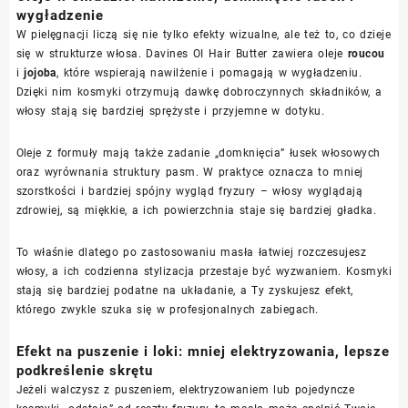
wygładzenie
W pielęgnacji liczą się nie tylko efekty wizualne, ale też to, co dzieje
się w strukturze włosa. Davines OI Hair Butter zawiera oleje
roucou
i
jojoba
, które wspierają nawilżenie i pomagają w wygładzeniu.
Dzięki nim kosmyki otrzymują dawkę dobroczynnych składników, a
włosy stają się bardziej sprężyste i przyjemne w dotyku.
Oleje z formuły mają także zadanie „domknięcia” łusek włosowych
oraz wyrównania struktury pasm. W praktyce oznacza to mniej
szorstkości i bardziej spójny wygląd fryzury – włosy wyglądają
zdrowiej, są miękkie, a ich powierzchnia staje się bardziej gładka.
To właśnie dlatego po zastosowaniu masła łatwiej rozczesujesz
włosy, a ich codzienna stylizacja przestaje być wyzwaniem. Kosmyki
stają się bardziej podatne na układanie, a Ty zyskujesz efekt,
którego zwykle szuka się w profesjonalnych zabiegach.
Efekt na puszenie i loki: mniej elektryzowania, lepsze
podkreślenie skrętu
Jeżeli walczysz z puszeniem, elektryzowaniem lub pojedyncze