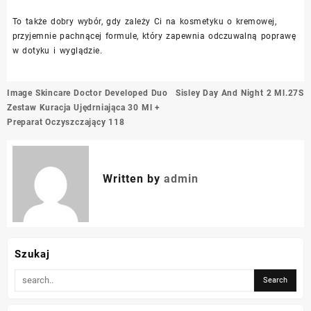
To także dobry wybór, gdy zależy Ci na kosmetyku o kremowej,
przyjemnie pachnącej formule, który zapewnia odczuwalną poprawę
w dotyku i wyglądzie.
Nawigacja
Image Skincare Doctor Developed Duo
Sisley Day And Night 2 Ml.27S
wpisu
Zestaw Kuracja Ujędrniająca 30 Ml +
Preparat Oczyszczający 118
Written by
admin
Szukaj