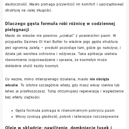
elastyczność. Masło pomaga przywrócić im komfort i uporządkować
strukturę na całej długości.
Dlaczego gęsta formuła robi różnicę w codziennej
pielęgnacji
Masło do włosów nie powinno „uciekać” z powierzchni pasm. W
przypadku Davines OI Hair Butter to właśnie jego gęsta struktura
jest ogromną zaletą – produkt pozostaje tam, gdzie go nałożysz, i
działa jak warstwa ochronna i odżywcza. Taka aplikacja ułatwia
równomierne rozprowadzenie i sprawia, że kosmetyk może
dokładnie otulić każdy kosmyk.
Co ważne, mimo intensywnego działania, masło
nie obciąża
włosów
. To istotne szczególnie wtedy, gdy masz włosy cienkie lub
łatwo je przetłuszczasz. Tutaj otrzymujesz regenerację i wygładzenie
bez efektu ciężkości.
Gęsta formuła pomaga w równomiernym pokryciu pasm
Włosy zyskują gładkość, połysk i łatwiejsze rozczesywanie
Oleje w składzie: nawilżenie, domknięcie łusek i