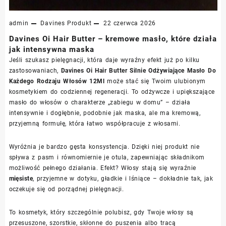
admin
Davines
Produkt
22 czerwca 2026
Davines Oi Hair Butter – kremowe masło, które działa
jak intensywna maska
Jeśli szukasz pielęgnacji, która daje wyraźny efekt już po kilku
zastosowaniach,
Davines Oi Hair Butter Silnie Odżywiające Masło Do
Każdego Rodzaju Włosów 12Ml
może stać się Twoim ulubionym
kosmetykiem do codziennej regeneracji. To odżywcze i upiększające
masło do włosów o charakterze „zabiegu w domu” – działa
intensywnie i dogłębnie, podobnie jak maska, ale ma kremową,
przyjemną formułę, która łatwo współpracuje z włosami.
Wyróżnia je bardzo gęsta konsystencja. Dzięki niej produkt nie
spływa z pasm i równomiernie je otula, zapewniając składnikom
możliwość pełnego działania. Efekt? Włosy stają się wyraźnie
mięsiste
, przyjemne w dotyku, gładkie i lśniące – dokładnie tak, jak
oczekuje się od porządnej pielęgnacji.
To kosmetyk, który szczególnie polubisz, gdy Twoje włosy są
przesuszone, szorstkie, skłonne do puszenia albo tracą