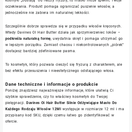
kosmyki „odstają” od reszty fryzury, to masło może spełnić Twoje
oczekiwania. Produkt pomaga ograniczać puszenie włosów, a
jednocześnie nie zabiera im naturalnej lekkości.
Szczególnie dobrze sprawdza się w przypadku włosów kręconych.
Wtedy Davines OI Hair Butter działa jak sprzymierzeniec loków –
podkreśla naturalną formę
, uwydatnia skręt i pomaga utrzymać go
w lepszym porządku. Zamiast chaosu i niekontrolowanych „piórek”
dostajesz bardziej zdefiniowane pasma.
To kosmetyk, który pozwala cieszyć się fryzurą z charakterem, ale
bez efektu przesuszenia i nieestetycznego odstającego włosa.
Dane techniczne i informacje o produkcie
Poniżej znajdziesz najważniejsze informacje, które ułatwią Ci
szybkie sprawdzenie, czy to właściwy kosmetyk do Twojej
pielęgnacji.
Davines Oi Hair Butter Silnie Odżywiające Masło Do
Każdego Rodzaju Włosów 12Ml
występuje w rozmiarze 12 ml i ma
przypisany kod SKU, dzięki czemu łatwo go zidentyfikować w
ofercie.