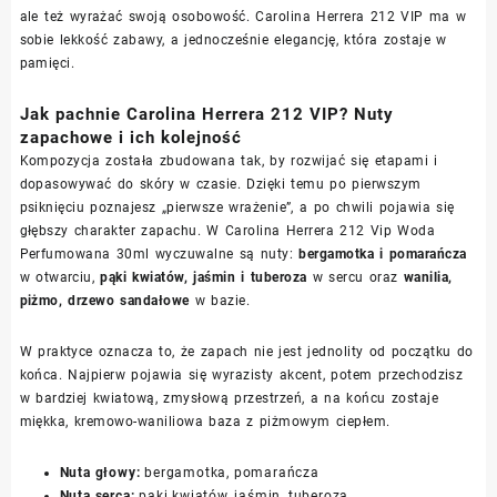
ale też wyrażać swoją osobowość. Carolina Herrera 212 VIP ma w
sobie lekkość zabawy, a jednocześnie elegancję, która zostaje w
pamięci.
Jak pachnie Carolina Herrera 212 VIP? Nuty
zapachowe i ich kolejność
Kompozycja została zbudowana tak, by rozwijać się etapami i
dopasowywać do skóry w czasie. Dzięki temu po pierwszym
psiknięciu poznajesz „pierwsze wrażenie”, a po chwili pojawia się
głębszy charakter zapachu. W Carolina Herrera 212 Vip Woda
Perfumowana 30ml wyczuwalne są nuty:
bergamotka i pomarańcza
w otwarciu,
pąki kwiatów, jaśmin i tuberoza
w sercu oraz
wanilia,
piżmo, drzewo sandałowe
w bazie.
W praktyce oznacza to, że zapach nie jest jednolity od początku do
końca. Najpierw pojawia się wyrazisty akcent, potem przechodzisz
w bardziej kwiatową, zmysłową przestrzeń, a na końcu zostaje
miękka, kremowo-waniliowa baza z piżmowym ciepłem.
Nuta głowy:
bergamotka, pomarańcza
Nuta serca:
pąki kwiatów, jaśmin, tuberoza