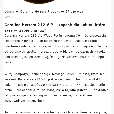
admin
Carolina Herrera
Produkt
27 czerwca
2026
Carolina Herrera 212 VIP – zapach dla kobiet, które
żyją w trybie „na już”
Carolina Herrera 212 Vip Woda Perfumowana 30ml to propozycja
stworzona z myślą o kobietach kochających luksus, elegancję i
odrobinę szaleństwa. To zapach, który pasuje do miejskiego tempa:
od porannych spotkań, przez pracę w biurach położonych wysoko
nad ulicami, aż po nocne wyjścia, gdzie zabawa trwa do białego
rana.
W tej kompozycji czuć energię Nowego Jorku – miasta, które nie
zwalnia. Bohaterka 212 VIP jest w ciągłym ruchu, lubi kontakt z
ludźmi i czerpie radość ze spotkań w gronie przyjaciół. Jej motto
brzmi:
„nie chodzi o to, co masz, ale o to, kim jesteś”
– i dokładnie
tak prezentuje się ten zapach: pewny siebie, z charakterem i
wyczuwalnym przepychem.
To woda perfumowana dla kobiet, które chcą pachnieć atrakcyjnie,