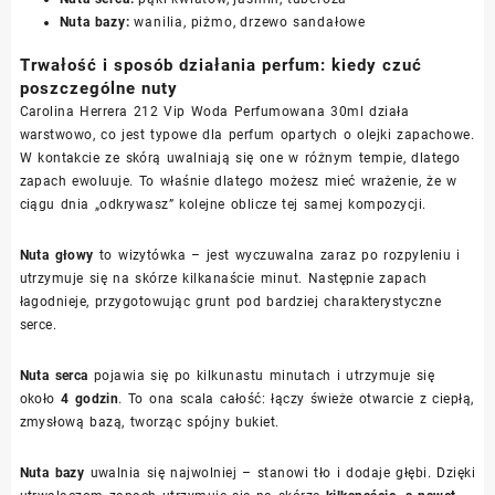
Nuta bazy:
wanilia, piżmo, drzewo sandałowe
Trwałość i sposób działania perfum: kiedy czuć
poszczególne nuty
Carolina Herrera 212 Vip Woda Perfumowana 30ml działa
warstwowo, co jest typowe dla perfum opartych o olejki zapachowe.
W kontakcie ze skórą uwalniają się one w różnym tempie, dlatego
zapach ewoluuje. To właśnie dlatego możesz mieć wrażenie, że w
ciągu dnia „odkrywasz” kolejne oblicze tej samej kompozycji.
Nuta głowy
to wizytówka – jest wyczuwalna zaraz po rozpyleniu i
utrzymuje się na skórze kilkanaście minut. Następnie zapach
łagodnieje, przygotowując grunt pod bardziej charakterystyczne
serce.
Nuta serca
pojawia się po kilkunastu minutach i utrzymuje się
około
4 godzin
. To ona scala całość: łączy świeże otwarcie z ciepłą,
zmysłową bazą, tworząc spójny bukiet.
Nuta bazy
uwalnia się najwolniej – stanowi tło i dodaje głębi. Dzięki