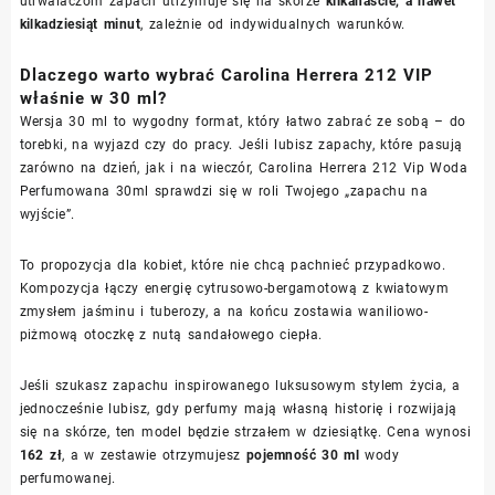
utrwalaczom zapach utrzymuje się na skórze
kilkanaście, a nawet
kilkadziesiąt minut
, zależnie od indywidualnych warunków.
Dlaczego warto wybrać Carolina Herrera 212 VIP
właśnie w 30 ml?
Wersja 30 ml to wygodny format, który łatwo zabrać ze sobą – do
torebki, na wyjazd czy do pracy. Jeśli lubisz zapachy, które pasują
zarówno na dzień, jak i na wieczór, Carolina Herrera 212 Vip Woda
Perfumowana 30ml sprawdzi się w roli Twojego „zapachu na
wyjście”.
To propozycja dla kobiet, które nie chcą pachnieć przypadkowo.
Kompozycja łączy energię cytrusowo-bergamotową z kwiatowym
zmysłem jaśminu i tuberozy, a na końcu zostawia waniliowo-
piżmową otoczkę z nutą sandałowego ciepła.
Jeśli szukasz zapachu inspirowanego luksusowym stylem życia, a
jednocześnie lubisz, gdy perfumy mają własną historię i rozwijają
się na skórze, ten model będzie strzałem w dziesiątkę. Cena wynosi
162 zł
, a w zestawie otrzymujesz
pojemność 30 ml
wody
perfumowanej.