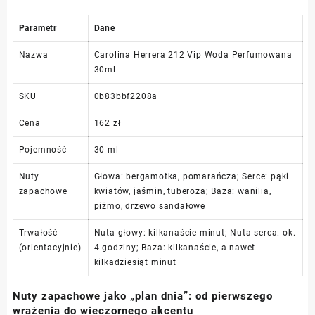
Parametr
Dane
Nazwa
Carolina Herrera 212 Vip Woda Perfumowana
30ml
SKU
0b83bbf2208a
Cena
162 zł
Pojemność
30 ml
Nuty
Głowa: bergamotka, pomarańcza; Serce: pąki
zapachowe
kwiatów, jaśmin, tuberoza; Baza: wanilia,
piżmo, drzewo sandałowe
Trwałość
Nuta głowy: kilkanaście minut; Nuta serca: ok.
(orientacyjnie)
4 godziny; Baza: kilkanaście, a nawet
kilkadziesiąt minut
Nuty zapachowe jako „plan dnia”: od pierwszego
wrażenia do wieczornego akcentu