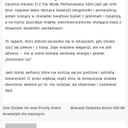
Carolina Herrera 212 Vip Woda Perfumowana 30ml jest jak rytm
dnia: najpierw lekka iskrząca świeżość bergamotki i pomarańczy,
potem rosnący w charakter kwiatowy bukiet z jaśminem i tuberozą,
a na końcu pozostaje miękka, waniliowo-piżmowa otulająca baza z
drzewnym akcentem sandałowym.
To zapach, który dobrze sprawdza się w sytuacjach, gdy chcesz
czuć się pewnie i z klasą. Daje wrażenie elegancji, ale nie jest
sztywny – ma w sobie kobiecą swobodę, energię i pewien
„luksusowy luz”.
Jeśli lubisz perfumy, które nie kończą się po godzinie i potrafią
towarzyszyć Ci przez większą część dnia, ta kompozycja została
stworzona właśnie po to: ma rozwijać się stopniowo i zostawiać
ślad.
Nawigacja
Zew Zestaw for men Prosty Drwal
Mananã Odżywka Aloha 300 Ml
wpisu
kosmetyki dla mężczyzn