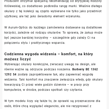
Producent otrzymał specjalną rekomendację od Brytyjskiej Rodziny
Królewskiej, co dodatkowo podkreśla rangę marki. Właśnie dlatego
okulary z tej kolekcji są często wybierane nie tylko jako przedmiot
użytkowy, ale też jako świadomy element wizerunku.
W Aurum-Optics do każdego zamówienia dodawane są dodatkowe
korzyści, zależnie od rodzaju okularów. To sprawia, że zakup może
być jeszcze bardziej korzystny – szczególnie gdy zależy Ci na
połączeniu stylu i praktycznego wsparcia.
Codzienna wygoda widzenia – komfort, na który
możesz liczyć
Wybierając okulary korekcyjne, zwracasz uwagę na design, ale
równie ważne są odczucia podczas noszenia.
Burberry BE 1362
1292 54
zostały zaprojektowane tak, aby zapewniać wygodę
widzenia. Taki komfort ma znaczenie zwłaszcza wtedy, gdy okulary
towarzyszą Ci przez wiele godzin dziennie – w pracy przy
komputerze, w drodze, podczas spotkań czy czytania.
W tym modelu liczy się także to, że oprawki są przeznaczone dla
osób, które chcą wyglądać elegancko, ale nie rezygnować z