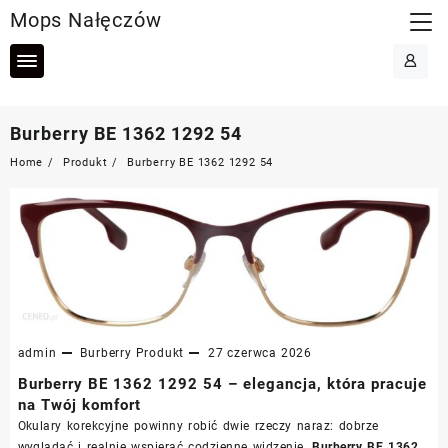
Skip
Mops Nałęczów
to
content
Burberry BE 1362 1292 54
Home
Produkt
Burberry BE 1362 1292 54
admin
Burberry
Produkt
27 czerwca 2026
Burberry BE 1362 1292 54 – elegancja, która pracuje
na Twój komfort
Okulary korekcyjne powinny robić dwie rzeczy naraz: dobrze
wyglądać i realnie wspierać codzienne widzenie.
Burberry BE 1362