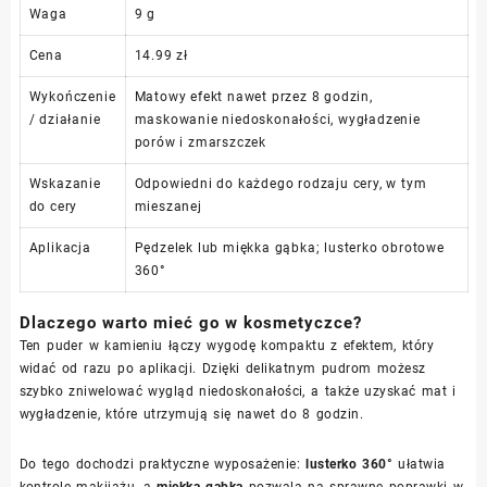
Waga
9 g
Cena
14.99 zł
Wykończenie
Matowy efekt nawet przez 8 godzin,
/ działanie
maskowanie niedoskonałości, wygładzenie
porów i zmarszczek
Wskazanie
Odpowiedni do każdego rodzaju cery, w tym
do cery
mieszanej
Aplikacja
Pędzelek lub miękka gąbka; lusterko obrotowe
360°
Dlaczego warto mieć go w kosmetyczce?
Ten puder w kamieniu łączy wygodę kompaktu z efektem, który
widać od razu po aplikacji. Dzięki delikatnym pudrom możesz
szybko zniwelować wygląd niedoskonałości, a także uzyskać mat i
wygładzenie, które utrzymują się nawet do 8 godzin.
Do tego dochodzi praktyczne wyposażenie:
lusterko 360°
ułatwia
kontrolę makijażu, a
miękka gąbka
pozwala na sprawne poprawki w