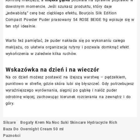
dowolnym momencie. Jeśli szukasz produktu, który daje
„jedwabistą” cerę bez ciężkiego efektu, Bourjois Silk Edition
Compact Powder Puder prasowany 54 ROSE BEIGE 9g wpisuje się w
ten styl idealnie.
Warto też pamiętać, że puder nakłada się po wykonaniu całego
makijażu, co ułatwia organizację rutyny i pozwala domknąć efekt
wykończenia w zaledwie kilka ruchów.
Wskazówka na dzień i na wieczór
Na co dzień możesz postawić na lżejszą warstwę – pędzelkiem,
punktowo w strefie, gdzie skóra lubi się błyszczeć. Gdy potrzebujesz
wyraźniejszego wyrównania, sięgnij po gąbkę i nałóż puder
odrobinę więcej, zachowując kierunek rozcierania na zewnątrz i do
góry.
Nawigacja
Silcare
Bogaty Krem Na Noc Suki Skincare Hydracycle Rich
wpisu
Baza Do
Overnight Cream 50 ml
Paznokci