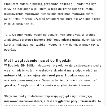
Producent obiecuje miękką, przyjemną aplikację – puder ma być
łatwy do nakładania jak krem, a jego delikatne składniki mają
błyskawicznie maskować niedoskonałości oraz matować skórę.
Dzięki temu możesz uzyskać wykończenie, które nie wygląda ciężko,
tylko „nieskazitelnie”.
To także praktyczny wybór do codziennych poprawek. W środku
znajdziesz
obrotowe lusterko 360°
oraz
miękką gąbkę
, dzięki którym
korekta makijażu jest szybka i wygodna – w domu, w pracy czy w
podróży.
Mat i wygładzenie nawet do 8 godzin
W Bourjois Silk Edition kluczową rolę odgrywają zastosowane pudry
oraz ich właściwości. Kryształowe składniki mają odpowiadać za
matowy efekt utrzymujący się nawet przez 8 godzin
oraz za
wrażenie promiennej cery. Oznacza to, że mat nie musi oznaczać
„płaskiego” wyglądu – skóra może wyglądać świeżo i równo.
Sferyczne pudry dodatkowo wspierają wygląd cery: pomagają
maskować niedoskonałości
, a także
wygładzać pory i zmarszczki
. To