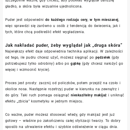
szczególnie ważne, gdy chcesz, aby podkład wyglądał bardziej
gładko, a skóra była wizualnie ujednolicona.
Puder jest odpowiedni
do każdego rodzaju cery, w tym mieszanej
,
więc sprawdzi się zarówno u osób z tendencją do świecenia, jak i
tych, które chcą podkreślić efekt wygładzenia.
Jak nakładać puder, żeby wyglądał jak „druga skóra”
Największy efekt daje odpowiednia technika aplikacji. W zależności
od tego, ile pudru chcesz użyć, możesz sięgnąć po
pędzelek
(gdy
potrzebujesz tylko odrobiny) albo po
gąbkę
(gdy chcesz nałożyć go
więcej i wzmocnić krycie).
Proces jest prosty: zacznij od policzków, potem przejdź na czoło i
okolice nosa. Następnie rozetrzyj puder w kierunku na zewnątrz i
do góry. Taki ruch pomaga osiągnąć
nieskazitelny makijaż
i uniknąć
efektu „zbicia” kosmetyku w jednym miejscu.
Co ważne, puder możesz stosować wtedy, gdy makijaż jest już
gotowy – właśnie po zakończeniu całej stylizacji twarzy. To dobry
sposób na utrwalenie efektu i szybkie odświeżenie w ciągu dnia.