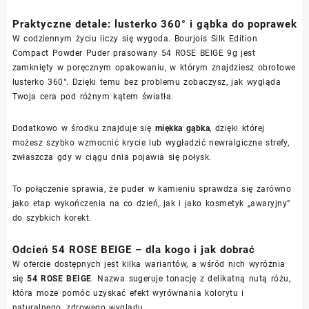
Praktyczne detale: lusterko 360° i gąbka do poprawek
W codziennym życiu liczy się wygoda. Bourjois Silk Edition
Compact Powder Puder prasowany 54 ROSE BEIGE 9g jest
zamknięty w poręcznym opakowaniu, w którym znajdziesz obrotowe
lusterko 360°. Dzięki temu bez problemu zobaczysz, jak wygląda
Twoja cera pod różnym kątem światła.
Dodatkowo w środku znajduje się
miękka gąbka
, dzięki której
możesz szybko wzmocnić krycie lub wygładzić newralgiczne strefy,
zwłaszcza gdy w ciągu dnia pojawia się połysk.
To połączenie sprawia, że puder w kamieniu sprawdza się zarówno
jako etap wykończenia na co dzień, jak i jako kosmetyk „awaryjny”
do szybkich korekt.
Odcień 54 ROSE BEIGE – dla kogo i jak dobrać
W ofercie dostępnych jest kilka wariantów, a wśród nich wyróżnia
się
54 ROSE BEIGE
. Nazwa sugeruje tonację z delikatną nutą różu,
która może pomóc uzyskać efekt wyrównania kolorytu i
naturalnego, zdrowego wyglądu.