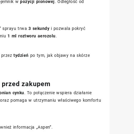
pojemnik w
pozycji pionowej
. Odległość od
ł” sprayu trwa
3 sekundy
i pozwala pokryć
eniu
1 ml roztworu aerozolu
.
u przez
tydzień
po tym, jak objawy na skórze
eć przed zakupem
ionian cynku
. To połączenie wspiera działanie
m oraz pomaga w utrzymaniu właściwego komfortu
ównież informacja „Aspen”.