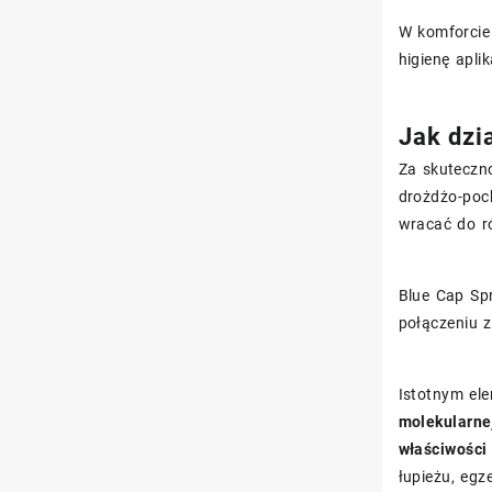
W komforcie
higienę aplik
Jak dzi
Za skuteczn
drożdżo-poch
wracać do ró
Blue Cap Sp
połączeniu 
Istotnym el
molekularne
właściwości 
łupieżu, eg