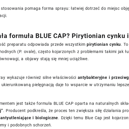
 stosowania pomaga forma sprayu: łatwiej dotrzeć do miejsc ob
acji.
ała formuła BLUE CAP? Pirytionian cynku 
ość preparatu odpowiada przede wszystkim
pirytionian cynku
. To
odnych (P. ovale), często kojarzonych z problemami takimi jak łu
wnowagi, a objawy stają się mniej uciążliwe.
ray wykazuje również silne właściwości
antybakteryjne i przeciw
z ukierunkowaną pielęgnacją daje to wsparcie w utrzymaniu lepsz
ementem jest także formuła BLUE CAP oparta na naturalnych skła
j”
. Producent podkreśla, że proces ten zwiększa siłę działania p
antyutleniające i biologiczne
. Dzięki temu Blue Cap jest kojarzo
zemy i podobnych schorzeń.