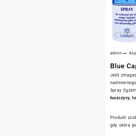
admin
As
Blue Ca
Jeśli zmagas
nadmiernego 
Spray Egzem
łuszczycy, ł
Produkt zos
gdy skóra je