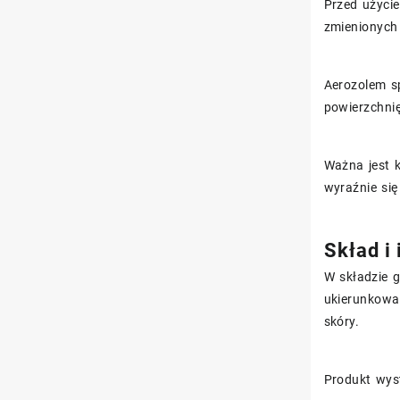
Przed użyc
zmienionych
Aerozolem s
powierzchni
Ważna jest 
wyraźnie si
Skład i
W składzie 
ukierunkowa
skóry.
Produkt wys