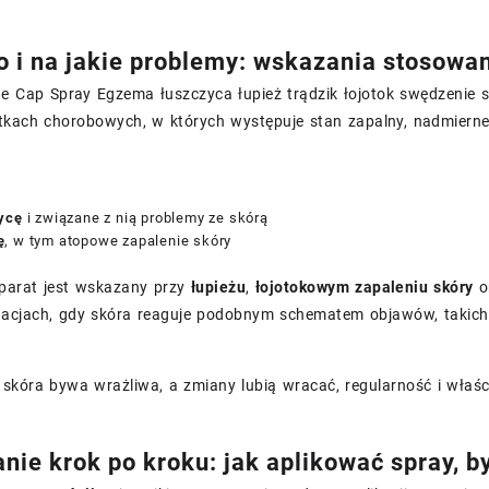
o i na jakie problemy: wskazania stosowa
ue Cap Spray Egzema łuszczyca łupież trądzik łojotok swędzenie 
stkach chorobowych, w których występuje stan zapalny, nadmierne
ycę
i związane z nią problemy ze skórą
ę
, w tym atopowe zapalenie skóry
parat jest wskazany przy
łupieżu
,
łojotokowym zapaleniu skóry
o
acjach, gdy skóra reaguje podobnym schematem objawów, takich ja
 skóra bywa wrażliwa, a zmiany lubią wracać, regularność i właśc
nie krok po kroku: jak aplikować spray, b