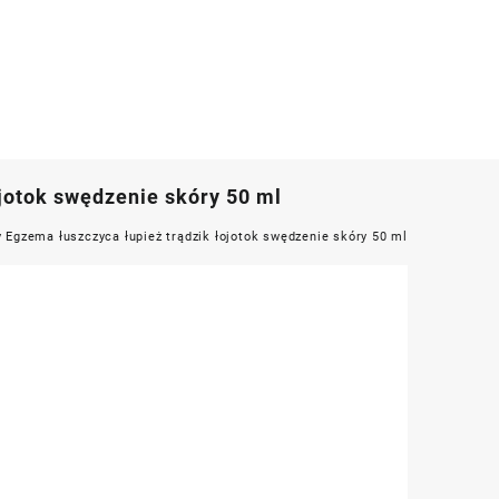
jotok swędzenie skóry 50 ml
 Egzema łuszczyca łupież trądzik łojotok swędzenie skóry 50 ml