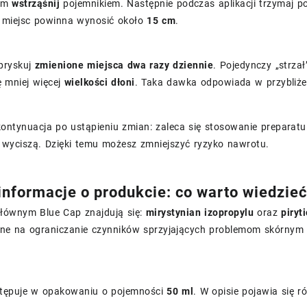
iem
wstrząśnij
pojemnikiem. Następnie podczas aplikacji trzymaj 
 miejsc powinna wynosić około
15 cm
.
pryskuj
zmienione miejsca
dwa razy dziennie
. Pojedynczy „strza
ę mniej więcej
wielkości dłoni
. Taka dawka odpowiada w przybliż
kontynuacja po ustąpieniu zmian: zaleca się stosowanie preparat
ę wyciszą. Dzięki temu możesz zmniejszyć ryzyko nawrotu.
 informacje o produkcie: co warto wiedzi
głównym Blue Cap znajdują się:
mirystynian izopropylu
oraz
piryt
ne na ograniczanie czynników sprzyjających problemom skórny
tępuje w opakowaniu o pojemności
50 ml
. W opisie pojawia się r