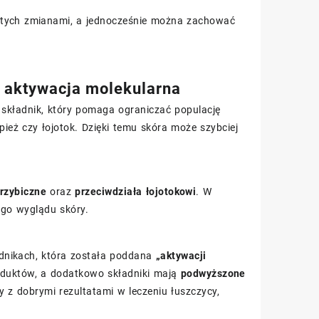
jętych zmianami, a jednocześnie można zachować
i aktywacja molekularna
 składnik, który pomaga ograniczać populację
pież czy łojotok. Dzięki temu skóra może szybciej
grzybiczne
oraz
przeciwdziała łojotokowi
. W
ego wyglądu skóry.
dnikach, która została poddana
„aktywacji
roduktów, a dodatkowo składniki mają
podwyższone
ny z dobrymi rezultatami w leczeniu łuszczycy,