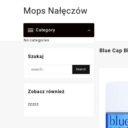
Skip
Mops Nałęczów
to
content
Category
No categories
Blue Cap B
Szukaj
Zobacz również
zzzzz