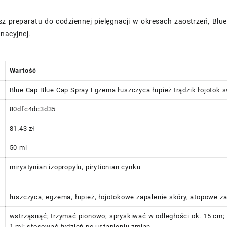
sz preparatu do codziennej pielęgnacji w okresach zaostrzeń, Bl
gnacyjnej.
Wartość
Blue Cap Blue Cap Spray Egzema łuszczyca łupież trądzik łojotok 
80dfc4dc3d35
81.43 zł
50 ml
mirystynian izopropylu, pirytionian cynku
łuszczyca, egzema, łupież, łojotokowe zapalenie skóry, atopowe za
wstrząsnąć; trzymać pionowo; spryskiwać w odległości ok. 15 cm; 2 
1 ml; stosować tydzień po ustąpieniu zmian