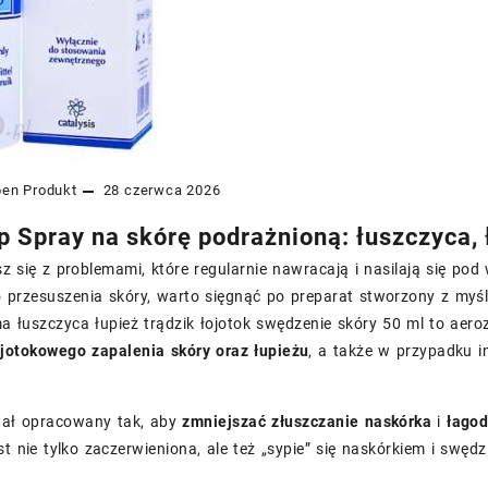
pen
Produkt
28 czerwca 2026
p Spray na skórę podrażnioną: łuszczyca, ł
z się z problemami, które regularnie nawracają i nasilają się p
przesuszenia skóry, warto sięgnąć po preparat stworzony z myślą
a łuszczyca łupież trądzik łojotok swędzenie skóry 50 ml to aer
ojotokowego zapalenia skóry oraz łupieżu
, a także w przypadku 
tał opracowany tak, aby
zmniejszać złuszczanie naskórka
i
łagod
st nie tylko zaczerwieniona, ale też „sypie” się naskórkiem i swęd