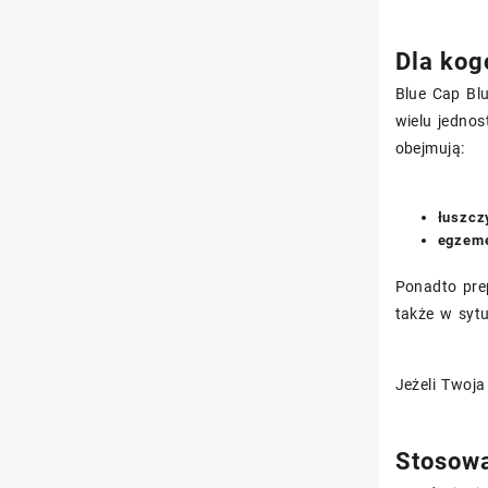
Dla kog
Blue Cap Bl
wielu jedno
obejmują:
łuszcz
egzem
Ponadto pre
także w sytu
Jeżeli Twoja
Stosowa