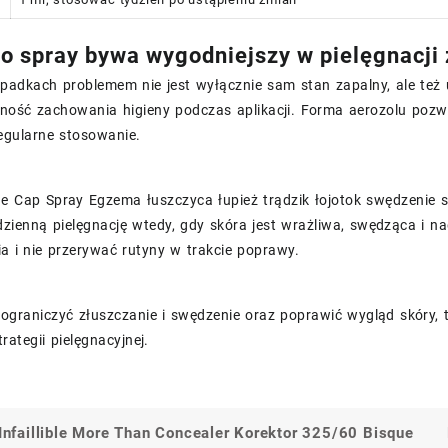
o spray bywa wygodniejszy w pielęgnacji
padkach problemem nie jest wyłącznie sam stan zapalny, ale też 
zność zachowania higieny podczas aplikacji. Forma aerozolu poz
egularne stosowanie.
e Cap Spray Egzema łuszczyca łupież trądzik łojotok swędzenie s
zienną pielęgnację wtedy, gdy skóra jest wrażliwa, swędząca i nad
ia i nie przerywać rutyny w trakcie poprawy.
 ograniczyć złuszczanie i swędzenie oraz poprawić wygląd skóry,
rategii pielęgnacyjnej.
 Infaillible More Than Concealer Korektor 325/60 Bisque
a