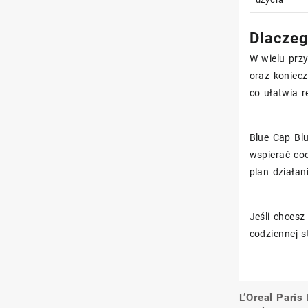
Dlaczeg
W wielu przy
oraz koniec
co ułatwia r
Blue Cap Blu
wspierać cod
plan działan
Jeśli chcesz
codziennej st
L’Oreal Paris
Nawigacj