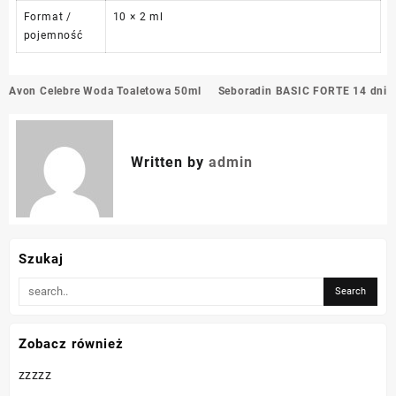
Format /
10 × 2 ml
pojemność
Nawigacja
Avon Celebre Woda Toaletowa 50ml
Seboradin BASIC FORTE 14 dni
wpisu
Written by
admin
Szukaj
Zobacz również
zzzzz