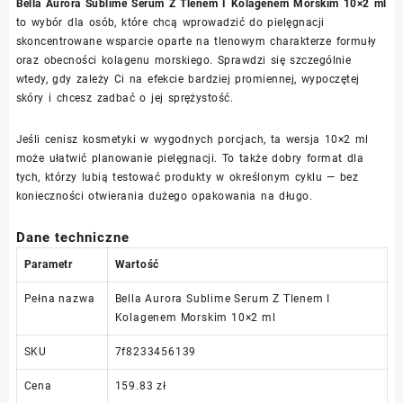
Bella Aurora Sublime Serum Z Tlenem I Kolagenem Morskim 10×2 ml
to wybór dla osób, które chcą wprowadzić do pielęgnacji
skoncentrowane wsparcie oparte na tlenowym charakterze formuły
oraz obecności kolagenu morskiego. Sprawdzi się szczególnie
wtedy, gdy zależy Ci na efekcie bardziej promiennej, wypoczętej
skóry i chcesz zadbać o jej sprężystość.
Jeśli cenisz kosmetyki w wygodnych porcjach, ta wersja 10×2 ml
może ułatwić planowanie pielęgnacji. To także dobry format dla
tych, którzy lubią testować produkty w określonym cyklu — bez
konieczności otwierania dużego opakowania na długo.
Dane techniczne
Parametr
Wartość
Pełna nazwa
Bella Aurora Sublime Serum Z Tlenem I
Kolagenem Morskim 10×2 ml
SKU
7f8233456139
Cena
159.83 zł