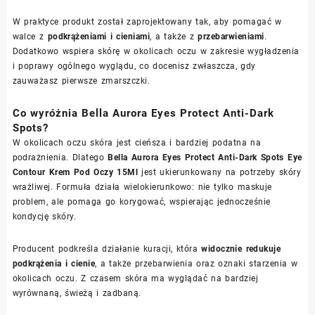
W praktyce produkt został zaprojektowany tak, aby pomagać w
walce z
podkrążeniami i cieniami
, a także z
przebarwieniami
.
Dodatkowo wspiera skórę w okolicach oczu w zakresie wygładzenia
i poprawy ogólnego wyglądu, co docenisz zwłaszcza, gdy
zauważasz pierwsze zmarszczki.
Co wyróżnia Bella Aurora Eyes Protect Anti-Dark
Spots?
W okolicach oczu skóra jest cieńsza i bardziej podatna na
podrażnienia. Dlatego
Bella Aurora Eyes Protect Anti-Dark Spots Eye
Contour Krem Pod Oczy 15Ml
jest ukierunkowany na potrzeby skóry
wrażliwej. Formuła działa wielokierunkowo: nie tylko maskuje
problem, ale pomaga go korygować, wspierając jednocześnie
kondycję skóry.
Producent podkreśla działanie kuracji, która
widocznie redukuje
podkrążenia i cienie
, a także przebarwienia oraz oznaki starzenia w
okolicach oczu. Z czasem skóra ma wyglądać na bardziej
wyrównaną, świeżą i zadbaną.