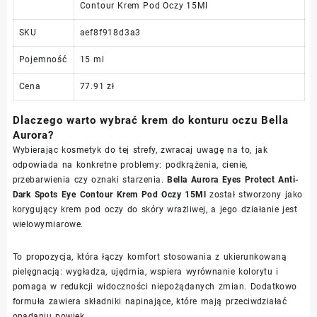
Contour Krem Pod Oczy 15Ml
SKU
aef8f918d3a3
Pojemność
15 ml
Cena
77.91 zł
Dlaczego warto wybrać krem do konturu oczu Bella
Aurora?
Wybierając kosmetyk do tej strefy, zwracaj uwagę na to, jak
odpowiada na konkretne problemy: podkrążenia, cienie,
przebarwienia czy oznaki starzenia.
Bella Aurora Eyes Protect Anti-
Dark Spots Eye Contour Krem Pod Oczy 15Ml
został stworzony jako
korygujący krem pod oczy do skóry wrażliwej, a jego działanie jest
wielowymiarowe.
To propozycja, która łączy komfort stosowania z ukierunkowaną
pielęgnacją: wygładza, ujędrnia, wspiera wyrównanie kolorytu i
pomaga w redukcji widoczności niepożądanych zmian. Dodatkowo
formuła zawiera składniki napinające, które mają przeciwdziałać
opadaniu powiek.