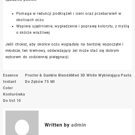
Pomaga w redukcji podkrążeń i cieni oraz przebarwień w
okolicach oczu
Wspiera ujędrnienie, wygładzenie i poprawę kolorytu, z myślą
o skórze wrażliwej
Jeśli chcesz, aby okolice oczu wyglądały na bardziej wypoczęte i
młodsze, ten kremowy, odświeżający żel może stać się dobrym
wyborem do codziennej pielęgnacji.
Nawigacja
Essence
Procter & Gamble BlendAMed 3D White Wybielająca Pasta
wpisu
Instant
Do Zębów 75 Ml
Color
Konturówka
Do Ust 10
Written by
admin