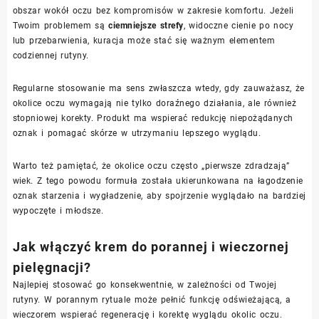
obszar wokół oczu bez kompromisów w zakresie komfortu. Jeżeli
Twoim problemem są
ciemniejsze strefy
, widoczne cienie po nocy
lub przebarwienia, kuracja może stać się ważnym elementem
codziennej rutyny.
Regularne stosowanie ma sens zwłaszcza wtedy, gdy zauważasz, że
okolice oczu wymagają nie tylko doraźnego działania, ale również
stopniowej korekty. Produkt ma wspierać redukcję niepożądanych
oznak i pomagać skórze w utrzymaniu lepszego wyglądu.
Warto też pamiętać, że okolice oczu często „pierwsze zdradzają”
wiek. Z tego powodu formuła została ukierunkowana na łagodzenie
oznak starzenia i wygładzenie, aby spojrzenie wyglądało na bardziej
wypoczęte i młodsze.
Jak włączyć krem do porannej i wieczornej
pielęgnacji?
Najlepiej stosować go konsekwentnie, w zależności od Twojej
rutyny. W porannym rytuale może pełnić funkcję odświeżającą, a
wieczorem wspierać regenerację i korektę wyglądu okolic oczu.