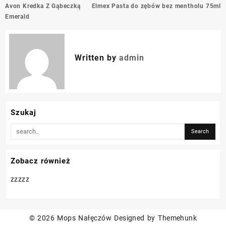
Nawigacja
Avon Kredka Z Gąbeczką
Elmex Pasta do zębów bez mentholu 75ml
wpisu
Emerald
Written by
admin
Szukaj
Zobacz również
zzzzz
© 2026
Mops Nałęczów
Designed by
Themehunk