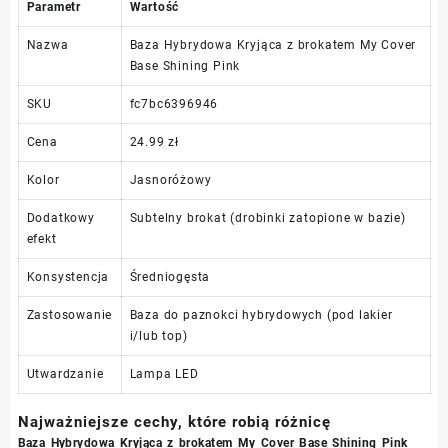
Parametr
Wartość
Nazwa
Baza Hybrydowa Kryjąca z brokatem My Cover
Base Shining Pink
SKU
fc7bc6396946
Cena
24.99 zł
Kolor
Jasnoróżowy
Dodatkowy
Subtelny brokat (drobinki zatopione w bazie)
efekt
Konsystencja
Średniogęsta
Zastosowanie
Baza do paznokci hybrydowych (pod lakier
i/lub top)
Utwardzanie
Lampa LED
Najważniejsze cechy, które robią różnicę
Baza Hybrydowa Kryjąca z brokatem My Cover Base Shining Pink