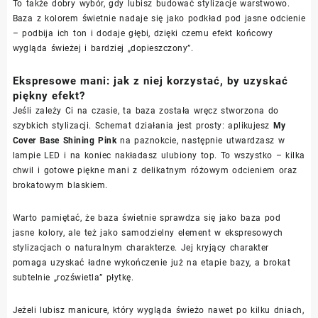
To także dobry wybór, gdy lubisz budować stylizacje warstwowo.
Baza z kolorem świetnie nadaje się jako podkład pod jasne odcienie
– podbija ich ton i dodaje głębi, dzięki czemu efekt końcowy
wygląda świeżej i bardziej „dopieszczony”.
Ekspresowe mani: jak z niej korzystać, by uzyskać
piękny efekt?
Jeśli zależy Ci na czasie, ta baza została wręcz stworzona do
szybkich stylizacji. Schemat działania jest prosty: aplikujesz
My
Cover Base Shining Pink
na paznokcie, następnie utwardzasz w
lampie LED i na koniec nakładasz ulubiony top. To wszystko – kilka
chwil i gotowe piękne mani z delikatnym różowym odcieniem oraz
brokatowym blaskiem.
Warto pamiętać, że baza świetnie sprawdza się jako baza pod
jasne kolory, ale też jako samodzielny element w ekspresowych
stylizacjach o naturalnym charakterze. Jej kryjący charakter
pomaga uzyskać ładne wykończenie już na etapie bazy, a brokat
subtelnie „rozświetla” płytkę.
Jeżeli lubisz manicure, który wygląda świeżo nawet po kilku dniach,