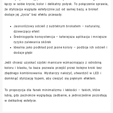
łączy w sobie krycie, kolor i delikatny połysk. To połączenie sprawia,
że stylizacja wygląda estetycznie już od samej bazy, a brokat
dodaje jej „życia” bez efektu przesady.
Jasnoróżowy odcień z subtelnym brokatem – naturalny,
dziewczęcy efekt
Średniogęsta konsystencja – łatwiejsza aplikacja i mniejsze
ryzyko zalewania skórek
Idealna jako podkład pod jasne kolory – podbija ich odcień i
dodaje głębi
Jeśli chcesz uzyskać szybki manicure wzmacniający z odrobiną
koloru i blasku, ta baza pozwala przejść przez kolejne kroki bez
zbędnego kombinowania. Wystarczy nałożyć, utwardzić w LED i
domknąć stylizację topem, aby cieszyć się pięknym efektem.
To propozycja dla fanek minimalizmu i lekkości – takich, które
lubią, gdy paznokcie wyglądają zadbanie, a jednocześnie pozostają
w delikatnej estetyce.