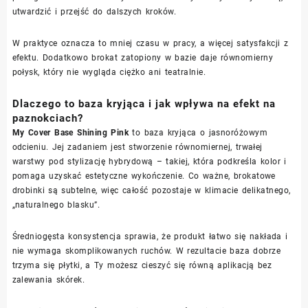
utwardzić i przejść do dalszych kroków.
W praktyce oznacza to mniej czasu w pracy, a więcej satysfakcji z
efektu. Dodatkowo brokat zatopiony w bazie daje równomierny
połysk, który nie wygląda ciężko ani teatralnie.
Dlaczego to baza kryjąca i jak wpływa na efekt na
paznokciach?
My Cover Base Shining Pink
to baza kryjąca o jasnoróżowym
odcieniu. Jej zadaniem jest stworzenie równomiernej, trwałej
warstwy pod stylizację hybrydową – takiej, która podkreśla kolor i
pomaga uzyskać estetyczne wykończenie. Co ważne, brokatowe
drobinki są subtelne, więc całość pozostaje w klimacie delikatnego,
„naturalnego blasku”.
Średniogęsta konsystencja sprawia, że produkt łatwo się nakłada i
nie wymaga skomplikowanych ruchów. W rezultacie baza dobrze
trzyma się płytki, a Ty możesz cieszyć się równą aplikacją bez
zalewania skórek.