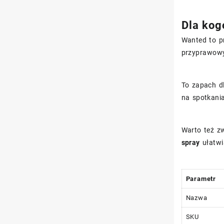
Dla kog
Wanted to pr
przyprawowy 
To zapach dl
na spotkania
Warto też z
spray
ułatwi
Parametr
Nazwa
SKU