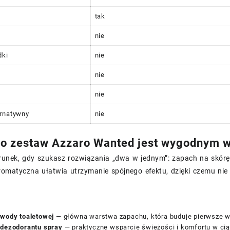
tak
nie
dki
nie
nie
nie
ernatywny
nie
o zestaw Azzaro Wanted jest wygodnym 
erunek, gdy szukasz rozwiązania „dwa w jednym”: zapach na skórę
romatyczna ułatwia utrzymanie spójnego efektu, dzięki czemu n
 wody toaletowej
— główna warstwa zapachu, która buduje pierwsze wr
 dezodorantu spray
— praktyczne wsparcie świeżości i komfortu w cią