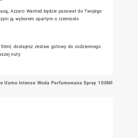
ną bazą, Azzaro Wanted będzie pasował do Twojego
czyni ją wyborem opartym o rzemiosło
150ml, dostajesz zestaw gotowy do codziennego
szej nuty.
ie Uomo Intense Woda Perfumowana Spray 100Ml