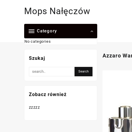
Skip
Mops Nałęczów
to
content
Category
No categories
Azzaro Wan
Szukaj
Zobacz również
zzzzz