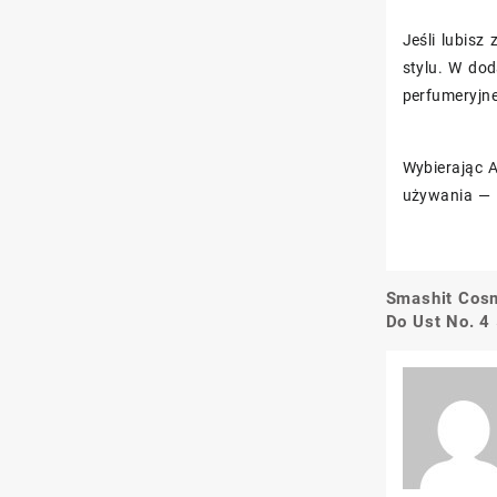
Jeśli lubisz
stylu. W do
perfumeryjne
Wybierając 
używania — 
Smashit Cosm
Nawigacj
Do Ust No. 4
wpisu