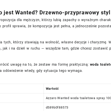
o jest Wanted? Drzewno-przyprawowy sty
opozycja dla mężczyzn, którzy lubią zapachy o wyraźnym charakter
profil sprawia, że kompozycja jest pełna, a jednocześnie pozost
a tych, którzy stawiają na wolność, własne decyzje i charyzmę. 
, jak i na dzień w ruchu — wszędzie tam, gdzie chcesz zostawić p
wrócić uwagę na to, że zestaw ma formę praktyczną:
woda toale
a odświeżenie wtedy, gdy sytuacja tego wymaga.
Wartość
Azzaro Wanted woda toaletowa spray 100
d589b0f88573