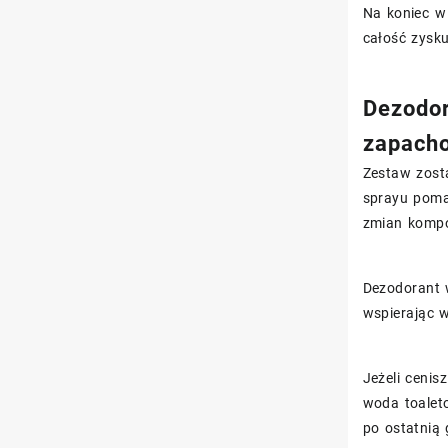
Na koniec 
całość zysku
Dezodor
zapach
Zestaw zost
sprayu poma
zmian kompo
Dezodorant 
wspierając w
Jeżeli cenis
woda toalet
po ostatnią 