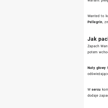
wariant piel
Wanted to k
Pellegrin
, z
Jak pac
Zapach Wante
potem wchod
Nuty głowy
t
odświeżając
W
sercu
komp
dodaje zapac