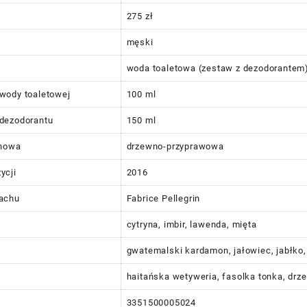
275 zł
męski
woda toaletowa (zestaw z dezodorantem
wody toaletowej
100 ml
dezodorantu
150 ml
chowa
drzewno-przyprawowa
ycji
2016
achu
Fabrice Pellegrin
cytryna, imbir, lawenda, mięta
gwatemalski kardamon, jałowiec, jabłko
haitańska wetyweria, fasolka tonka, drz
3351500005024