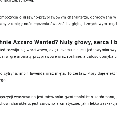
ęgnacji zapachowej.
ompozycja o drzewno-przyprawowym charakterze, opracowana w 2
nany z umiejętności łączenia świeżości z głębią i zmysłowym, mę
hnie Azzaro Wanted? Nuty głowy, serca i 
d rozwija się warstwowo, dzięki czemu nie jest jednowymiarowy. N
zi w grę aromaty przyprawowe oraz roślinne, a całość domyka c
o cytryna, imbir, lawenda oraz mięta. To zestaw, który daje efekt
ego.
ozycji wyczuwalna jest mieszanka gwatemalskiego kardamonu, ja
howi charakteru: jest zarówno aromatyczne, jak i lekko zaskakują