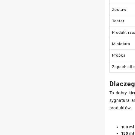
Zestaw
Tester
Produkt rza
Miniatura
Próbka
Zapach alt
Dlaczeg
To dobry ki
sygnatura a
produktów.
100 ml
150 ml