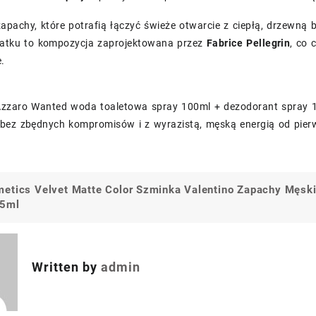
 zapachy, które potrafią łączyć świeże otwarcie z ciepłą, drzew
datku to kompozycja zaprojektowana przez
Fabrice Pellegrin
, co 
.
Azzaro Wanted woda toaletowa spray 100ml + dezodorant spray 
bez zbędnych kompromisów i z wyrazistą, męską energią od pierw
etics Velvet Matte Color Szminka
Valentino Zapachy Męsk
a
 5ml
Written by
admin