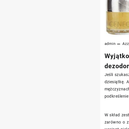
admin
Azz
Wyjątko
dezodor
Jeśli szuka
dziesiątkę.
mężczyznach,
podkreśleni
W skład ze
zarówno o za