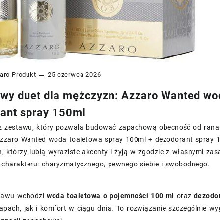
aro
Produkt
25 czerwca 2026
wy duet dla mężczyzn: Azzaro Wanted wo
ant spray 150ml
sz zestawu, który pozwala budować zapachową obecność od rana a
 Azzaro Wanted woda toaletowa spray 100ml + dezodorant spray 
 którzy lubią wyraziste akcenty i żyją w zgodzie z własnymi zasa
e charakteru: charyzmatycznego, pewnego siebie i swobodnego.
stawu wchodzi
woda toaletowa o pojemności 100 ml
oraz
dezodor
pach, jak i komfort w ciągu dnia. To rozwiązanie szczególnie wy