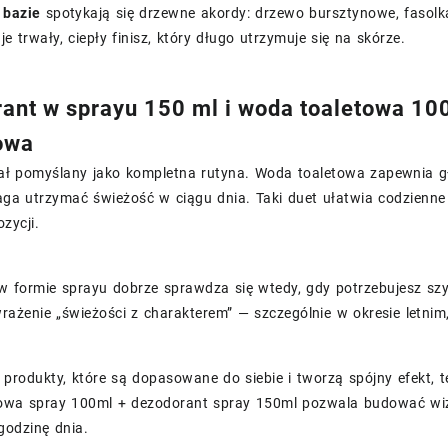
w
bazie
spotykają się drzewne akordy: drzewo bursztynowe, fasolk
je trwały, ciepły finisz, który długo utrzymuje się na skórze.
ant w sprayu 150 ml i woda toaletowa 100
owa
ał pomyślany jako kompletna rutyna. Woda toaletowa zapewnia g
ga utrzymać świeżość w ciągu dnia. Taki duet ułatwia codzienne 
zycji.
w formie sprayu dobrze sprawdza się wtedy, gdy potrzebujesz szy
rażenie „świeżości z charakterem” — szczególnie w okresie letnim
z produkty, które są dopasowane do siebie i tworzą spójny efekt, 
owa spray 100ml + dezodorant spray 150ml pozwala budować wize
godzinę dnia.