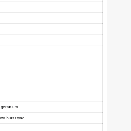
)
, geranium
ewo bursztyno