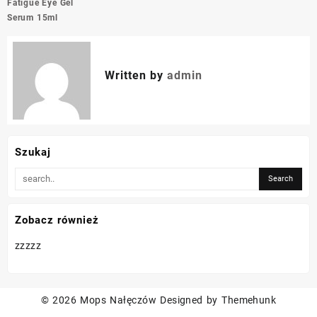
wpisu
Fatigue Eye Gel
Serum 15ml
Written by
admin
Szukaj
Zobacz również
zzzzz
© 2026
Mops Nałęczów
Designed by
Themehunk