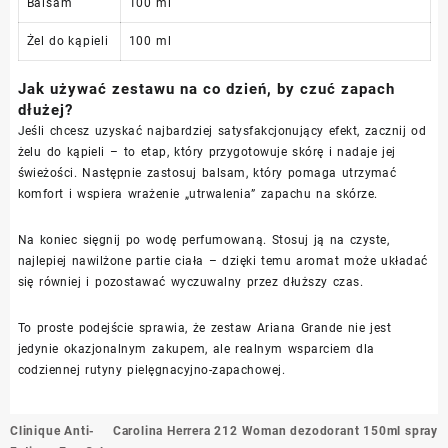
Balsam
100 ml
Żel do kąpieli
100 ml
Jak używać zestawu na co dzień, by czuć zapach
dłużej?
Jeśli chcesz uzyskać najbardziej satysfakcjonujący efekt, zacznij od
żelu do kąpieli – to etap, który przygotowuje skórę i nadaje jej
świeżości. Następnie zastosuj balsam, który pomaga utrzymać
komfort i wspiera wrażenie „utrwalenia” zapachu na skórze.
Na koniec sięgnij po wodę perfumowaną. Stosuj ją na czyste,
najlepiej nawilżone partie ciała – dzięki temu aromat może układać
się równiej i pozostawać wyczuwalny przez dłuższy czas.
To proste podejście sprawia, że zestaw Ariana Grande nie jest
jedynie okazjonalnym zakupem, ale realnym wsparciem dla
codziennej rutyny pielęgnacyjno-zapachowej.
Nawigacja
Clinique Anti-
Carolina Herrera 212 Woman dezodorant 150ml spray