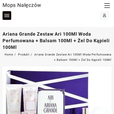
Skip
Mops Nałęczów
to
content
Ariana Grande Zestaw Ari 100Ml Woda
Perfumowana + Balsam 100Ml + Żel Do Kąpieli
100Ml
Home
Produkt
Ariana Grande Zestaw Ari 100Ml Woda Perfumowana
+ Balsam 100Ml + Żel Do Kąpieli 100Ml