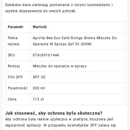
Dokładne dane ułatwiają porównanie z innymi kosmetykami i
szybkie dopasowanie do swoich potrzeb.
Parametr
Wartość
Pełna
Apivita Bee Sun Safe Ginkgo Biloba Mleczko Do
nazwa
Opalania W Sprayu Spf 30 200Ml
SKU
67dc691b14e4
Rodzaj
Mleczko do opalania w sprayu
Filtr SPF
SPF 30
Pojemność
200 ml
Cena
113 zł
Jak stosować, aby ochrona była skuteczna?
Aby ochrona była realnie użyteczna w praktyce, kluczowa jest
regularność aplikacji. W przypadku kosmetyków SPF zaleca się