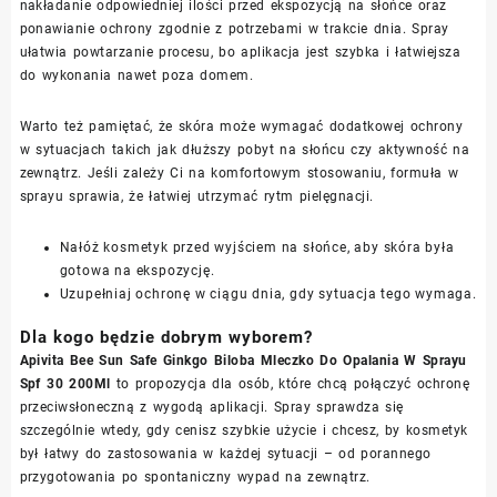
nakładanie odpowiedniej ilości przed ekspozycją na słońce oraz
ponawianie ochrony zgodnie z potrzebami w trakcie dnia. Spray
ułatwia powtarzanie procesu, bo aplikacja jest szybka i łatwiejsza
do wykonania nawet poza domem.
Warto też pamiętać, że skóra może wymagać dodatkowej ochrony
w sytuacjach takich jak dłuższy pobyt na słońcu czy aktywność na
zewnątrz. Jeśli zależy Ci na komfortowym stosowaniu, formuła w
sprayu sprawia, że łatwiej utrzymać rytm pielęgnacji.
Nałóż kosmetyk przed wyjściem na słońce, aby skóra była
gotowa na ekspozycję.
Uzupełniaj ochronę w ciągu dnia, gdy sytuacja tego wymaga.
Dla kogo będzie dobrym wyborem?
Apivita Bee Sun Safe Ginkgo Biloba Mleczko Do Opalania W Sprayu
Spf 30 200Ml
to propozycja dla osób, które chcą połączyć ochronę
przeciwsłoneczną z wygodą aplikacji. Spray sprawdza się
szczególnie wtedy, gdy cenisz szybkie użycie i chcesz, by kosmetyk
był łatwy do zastosowania w każdej sytuacji – od porannego
przygotowania po spontaniczny wypad na zewnątrz.