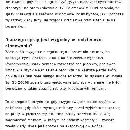
stosowania, gdy chcesz ograniczyć ryzyko niepożądanych skutków
ekspozycji na promieniowanie UV. Pojemność
200 ml
sprawia, że
spray sprawdzi się zarówno w domowej kosmetyczce, jak i podczas
wyjazdów, kiedy liczy się wygoda oraz łatwe odmierzenie ilości
kosmetyku.
Dlaczego spray jest wygodny w codziennym
stosowaniu?
Wiele osób rezygnuje z regularnego stosowania ochrony, bo
aplikacja bywa czasochłonna albo nie zawsze wychodzi
równomiernie. Spray pomaga rozwiązać ten problem, ponieważ
umożliwia szybkie naniesienie produktu na większe partie skóry.
Apivita Bee Sun Safe Ginkgo Biloba Mleczko Do Opalania W Sprayu
Spf 30 200Ml
zostało zaprojektowane tak, aby wcieranie nie było
konieczne w takim stopniu jak przy klasycznych formach.
To szczególnie przydatne, gdy przygotowujesz się do wyjścia w
pośpiechu, gdy skóra wymaga ochrony przed wyjściem na spacer,
do pracy w plenerze czy na urlop. Spray pozwala też łatwiej
kontrolować moment, w którym nakładasz kosmetyk – zawsze
wtedy, kiedy skóra jest gotowa na ekspozycję na słońce.