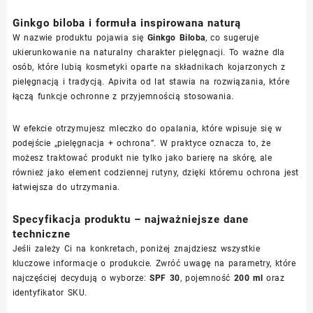
Ginkgo biloba i formuła inspirowana naturą
W nazwie produktu pojawia się
Ginkgo Biloba
, co sugeruje
ukierunkowanie na naturalny charakter pielęgnacji. To ważne dla
osób, które lubią kosmetyki oparte na składnikach kojarzonych z
pielęgnacją i tradycją. Apivita od lat stawia na rozwiązania, które
łączą funkcje ochronne z przyjemnością stosowania.
W efekcie otrzymujesz mleczko do opalania, które wpisuje się w
podejście „pielęgnacja + ochrona”. W praktyce oznacza to, że
możesz traktować produkt nie tylko jako barierę na skórę, ale
również jako element codziennej rutyny, dzięki któremu ochrona jest
łatwiejsza do utrzymania.
Specyfikacja produktu – najważniejsze dane
techniczne
Jeśli zależy Ci na konkretach, poniżej znajdziesz wszystkie
kluczowe informacje o produkcie. Zwróć uwagę na parametry, które
najczęściej decydują o wyborze:
SPF 30
, pojemność
200 ml
oraz
identyfikator SKU.