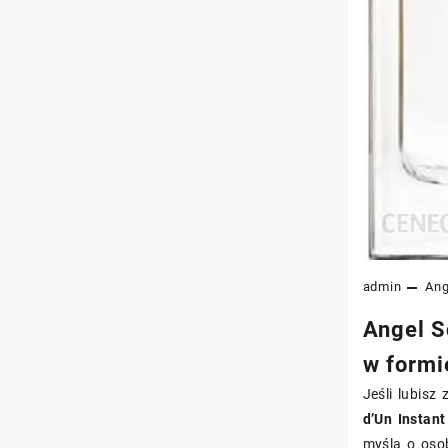
admin
Ang
Angel S
w formi
Jeśli lubisz
d’Un Instan
myślą o osob