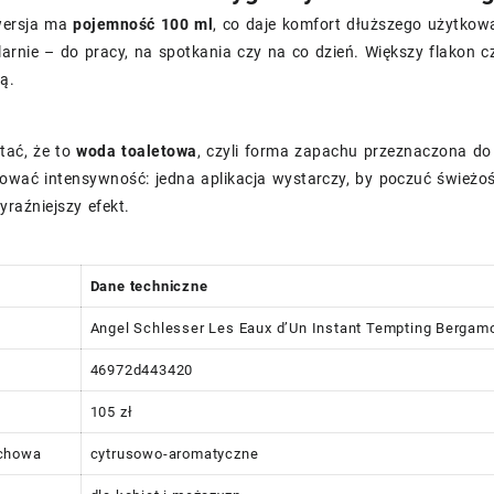
ersja ma
pojemność 100 ml
, co daje komfort dłuższego użytkowa
arnie – do pracy, na spotkania czy na co dzień. Większy flakon cz
ą.
tać, że to
woda toaletowa
, czyli forma zapachu przeznaczona d
wać intensywność: jedna aplikacja wystarczy, by poczuć świeżość
wyraźniejszy efekt.
Dane techniczne
Angel Schlesser Les Eaux d’Un Instant Tempting Berga
46972d443420
105 zł
chowa
cytrusowo-aromatyczne