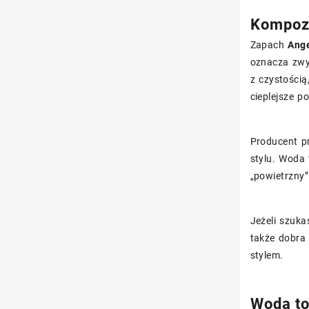
Kompozy
Zapach
Ange
oznacza zwyk
z czystością
cieplejsze p
Producent p
stylu. Woda 
„powietrzny”
Jeżeli szuka
także dobra 
stylem.
Woda to