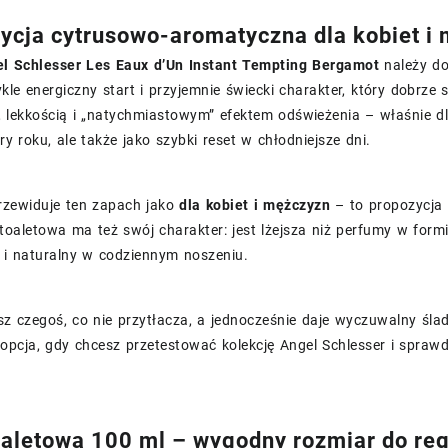
cja cytrusowo-aromatyczna dla kobiet i
l Schlesser Les Eaux d’Un Instant Tempting Bergamot
należy do
le energiczny start i przyjemnie świecki charakter, który dobrze
, lekkością i „natychmiastowym” efektem odświeżenia – właśnie dl
ory roku, ale także jako szybki reset w chłodniejsze dni.
rzewiduje ten zapach jako
dla kobiet i mężczyzn
– to propozycja
toaletowa ma też swój charakter: jest lżejsza niż perfumy w form
 i naturalny w codziennym noszeniu.
sz czegoś, co nie przytłacza, a jednocześnie daje wyczuwalny ślad
opcja, gdy chcesz przetestować kolekcję Angel Schlesser i sprawd
aletowa 100 ml – wygodny rozmiar do re