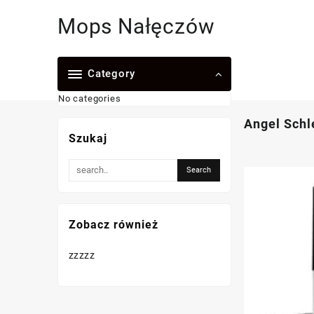
Skip
Mops Nałęczów
to
content
Category
No categories
Angel Schl
Szukaj
Zobacz również
zzzzz