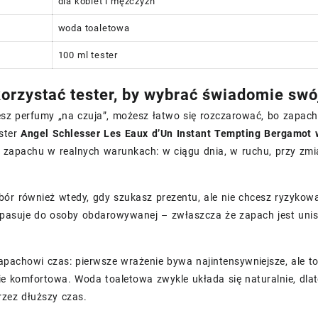
dla kobiet i mężczyzn
woda toaletowa
100 ml tester
orzystać tester, by wybrać świadomie swó
esz perfumy „na czuja”, możesz łatwo się rozczarować, bo zapach
ester
Angel Schlesser Les Eaux d’Un Instant Tempting Bergamot
 zapachu w realnych warunkach: w ciągu dnia, w ruchu, przy zmi
ór również wtedy, gdy szukasz prezentu, ale nie chcesz ryzykowa
pasuje do osoby obdarowywanej – zwłaszcza że zapach jest unisek
pachowi czas: pierwsze wrażenie bywa najintensywniejsze, ale to 
bie komfortowa. Woda toaletowa zwykle układa się naturalnie, dla
rzez dłuższy czas.