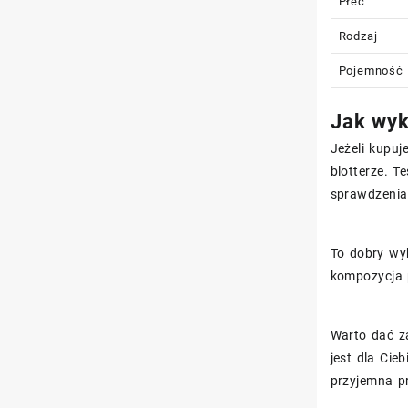
Płeć
Rodzaj
Pojemność
Jak wyk
Jeżeli kupuj
blotterze. T
sprawdzenia
To dobry wyb
kompozycja 
Warto dać za
jest dla Cie
przyjemna p