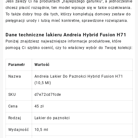
Jeśli zależy Ci na produktach „najlepszego gatunku”, a jednocześnie
chcesz płacić rozsądnie, ten model wpisuje się w takie oczekiwania.
To także dobry trop dla tych, którzy kompletują domowy zestaw do
pielęgnacji urody i lubią mieć konkretne, sprawdzone rozwiązania.
Dane techniczne lakieru Andreia Hybrid Fusion H71
Poniżej znajdziesz najważniejsze informacje produktowe, które
pomogą Ci szybko ocenić, czy to właściwy wybór do Twojej kolekcji:
Parametr
Wartość
Nazwa
Andreia Lakier Do Paznokci Hybrid Fusion H71
(10,5 Ml)
SKU
d7e72cd7fcde
Cena
45 zł
Rodzaj
Lakier do paznokci
Wydajność
10,5 ml