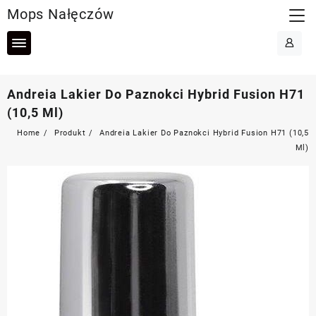
Skip
Mops Nałęczów
to
content
Andreia Lakier Do Paznokci Hybrid Fusion H71
(10,5 Ml)
Home
Produkt
Andreia Lakier Do Paznokci Hybrid Fusion H71 (10,5
Ml)