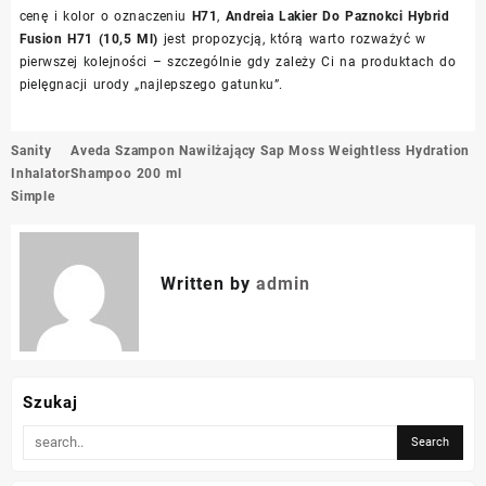
cenę i kolor o oznaczeniu
H71
,
Andreia Lakier Do Paznokci Hybrid
Fusion H71 (10,5 Ml)
jest propozycją, którą warto rozważyć w
pierwszej kolejności – szczególnie gdy zależy Ci na produktach do
pielęgnacji urody „najlepszego gatunku”.
Nawigacja
Sanity
Aveda Szampon Nawilżający Sap Moss Weightless Hydration
wpisu
Inhalator
Shampoo 200 ml
Simple
Written by
admin
Szukaj