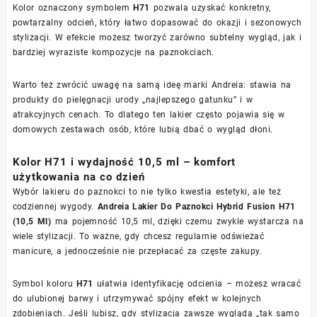
Kolor oznaczony symbolem
H71
pozwala uzyskać konkretny,
powtarzalny odcień, który łatwo dopasować do okazji i sezonowych
stylizacji. W efekcie możesz tworzyć zarówno subtelny wygląd, jak i
bardziej wyraziste kompozycje na paznokciach.
Warto też zwrócić uwagę na samą ideę marki Andreia: stawia na
produkty do pielęgnacji urody „najlepszego gatunku” i w
atrakcyjnych cenach. To dlatego ten lakier często pojawia się w
domowych zestawach osób, które lubią dbać o wygląd dłoni.
Kolor H71 i wydajność 10,5 ml – komfort
użytkowania na co dzień
Wybór lakieru do paznokci to nie tylko kwestia estetyki, ale też
codziennej wygody.
Andreia Lakier Do Paznokci Hybrid Fusion H71
(10,5 Ml)
ma pojemność 10,5 ml, dzięki czemu zwykle wystarcza na
wiele stylizacji. To ważne, gdy chcesz regularnie odświeżać
manicure, a jednocześnie nie przepłacać za częste zakupy.
Symbol koloru
H71
ułatwia identyfikację odcienia – możesz wracać
do ulubionej barwy i utrzymywać spójny efekt w kolejnych
zdobieniach. Jeśli lubisz, gdy stylizacja zawsze wygląda „tak samo