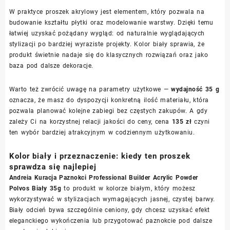
W praktyce proszek akrylowy jest elementem, który pozwala na
budowanie kształtu płytki oraz modelowanie warstwy. Dzięki temu
łatwiej uzyskać pożądany wygląd: od naturalnie wyglądających
stylizacji po bardziej wyraziste projekty. Kolor biały sprawia, że
produkt świetnie nadaje się do klasycznych rozwiązań oraz jako
baza pod dalsze dekoracje.
Warto też zwrócić uwagę na parametry użytkowe —
wydajność 35 g
oznacza, że masz do dyspozycji konkretną ilość materiału, która
pozwala planować kolejne zabiegi bez częstych zakupów. A gdy
zależy Ci na korzystnej relacji jakości do ceny, cena
135 zł
czyni
ten wybór bardziej atrakcyjnym w codziennym użytkowaniu.
Kolor biały i przeznaczenie: kiedy ten proszek
sprawdza się najlepiej
Andreia Kuracja Paznokci Professional Builder Acrylic Powder
Polvos Biały 35g
to produkt w kolorze białym, który możesz
wykorzystywać w stylizacjach wymagających jasnej, czystej barwy.
Biały odcień bywa szczególnie ceniony, gdy chcesz uzyskać efekt
eleganckiego wykończenia lub przygotować paznokcie pod dalsze