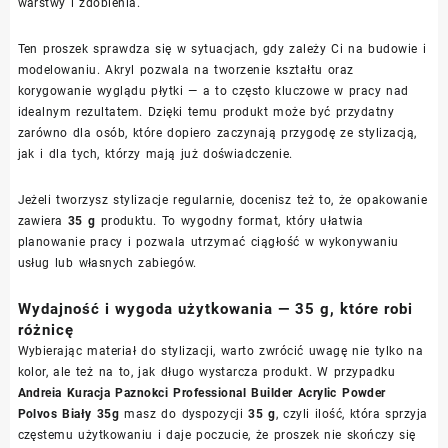
warstwy i zdobienia.
Ten proszek sprawdza się w sytuacjach, gdy zależy Ci na budowie i
modelowaniu. Akryl pozwala na tworzenie kształtu oraz
korygowanie wyglądu płytki — a to często kluczowe w pracy nad
idealnym rezultatem. Dzięki temu produkt może być przydatny
zarówno dla osób, które dopiero zaczynają przygodę ze stylizacją,
jak i dla tych, którzy mają już doświadczenie.
Jeżeli tworzysz stylizacje regularnie, docenisz też to, że opakowanie
zawiera
35 g
produktu. To wygodny format, który ułatwia
planowanie pracy i pozwala utrzymać ciągłość w wykonywaniu
usług lub własnych zabiegów.
Wydajność i wygoda użytkowania — 35 g, które robi
różnicę
Wybierając materiał do stylizacji, warto zwrócić uwagę nie tylko na
kolor, ale też na to, jak długo wystarcza produkt. W przypadku
Andreia Kuracja Paznokci Professional Builder Acrylic Powder
Polvos Biały 35g
masz do dyspozycji
35 g
, czyli ilość, która sprzyja
częstemu użytkowaniu i daje poczucie, że proszek nie skończy się