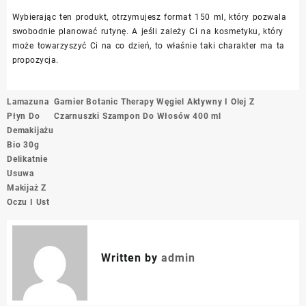
Wybierając ten produkt, otrzymujesz format 150 ml, który pozwala
swobodnie planować rutynę. A jeśli zależy Ci na kosmetyku, który
może towarzyszyć Ci na co dzień, to właśnie taki charakter ma ta
propozycja.
Nawigacja
Lamazuna
Garnier Botanic Therapy Węgiel Aktywny I Olej Z
wpisu
Płyn Do
Czarnuszki Szampon Do Włosów 400 ml
Demakijażu
Bio 30g
Delikatnie
Usuwa
Makijaż Z
Oczu I Ust
Written by
admin