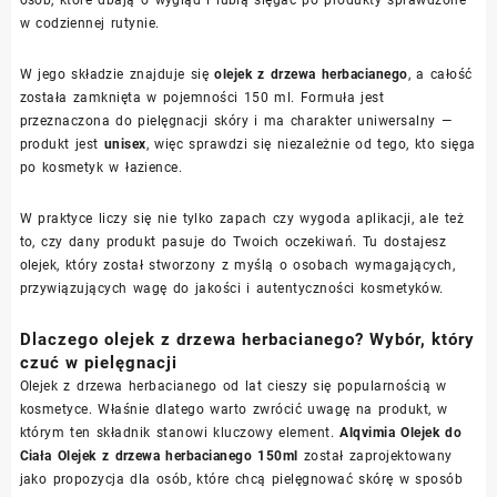
osób, które dbają o wygląd i lubią sięgać po produkty sprawdzone
w codziennej rutynie.
W jego składzie znajduje się
olejek z drzewa herbacianego
, a całość
została zamknięta w pojemności 150 ml. Formuła jest
przeznaczona do pielęgnacji skóry i ma charakter uniwersalny —
produkt jest
unisex
, więc sprawdzi się niezależnie od tego, kto sięga
po kosmetyk w łazience.
W praktyce liczy się nie tylko zapach czy wygoda aplikacji, ale też
to, czy dany produkt pasuje do Twoich oczekiwań. Tu dostajesz
olejek, który został stworzony z myślą o osobach wymagających,
przywiązujących wagę do jakości i autentyczności kosmetyków.
Dlaczego olejek z drzewa herbacianego? Wybór, który
czuć w pielęgnacji
Olejek z drzewa herbacianego od lat cieszy się popularnością w
kosmetyce. Właśnie dlatego warto zwrócić uwagę na produkt, w
którym ten składnik stanowi kluczowy element.
Alqvimia Olejek do
Ciała Olejek z drzewa herbacianego 150ml
został zaprojektowany
jako propozycja dla osób, które chcą pielęgnować skórę w sposób