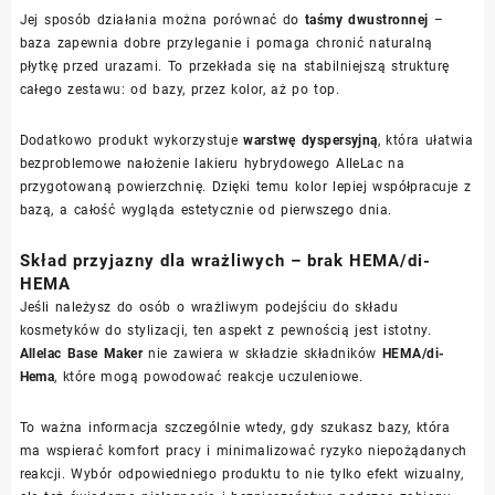
Jej sposób działania można porównać do
taśmy dwustronnej
–
baza zapewnia dobre przyleganie i pomaga chronić naturalną
płytkę przed urazami. To przekłada się na stabilniejszą strukturę
całego zestawu: od bazy, przez kolor, aż po top.
Dodatkowo produkt wykorzystuje
warstwę dyspersyjną
, która ułatwia
bezproblemowe nałożenie lakieru hybrydowego AlleLac na
przygotowaną powierzchnię. Dzięki temu kolor lepiej współpracuje z
bazą, a całość wygląda estetycznie od pierwszego dnia.
Skład przyjazny dla wrażliwych – brak HEMA/di-
HEMA
Jeśli należysz do osób o wrażliwym podejściu do składu
kosmetyków do stylizacji, ten aspekt z pewnością jest istotny.
Allelac Base Maker
nie zawiera w składzie składników
HEMA/di-
Hema
, które mogą powodować reakcje uczuleniowe.
To ważna informacja szczególnie wtedy, gdy szukasz bazy, która
ma wspierać komfort pracy i minimalizować ryzyko niepożądanych
reakcji. Wybór odpowiedniego produktu to nie tylko efekt wizualny,