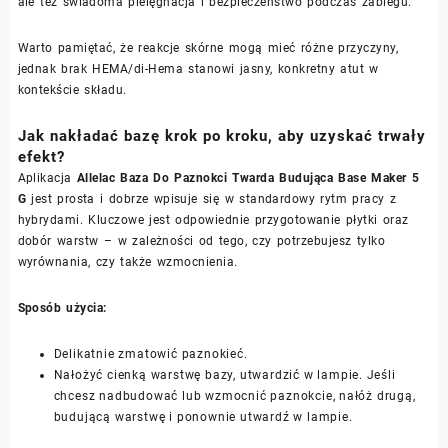
ale też świadoma pielęgnacja i bezpieczeństwo podczas zabiegu.
Warto pamiętać, że reakcje skórne mogą mieć różne przyczyny,
jednak brak HEMA/di-Hema stanowi jasny, konkretny atut w
kontekście składu.
Jak nakładać bazę krok po kroku, aby uzyskać trwały
efekt?
Aplikacja
Allelac Baza Do Paznokci Twarda Budująca Base Maker 5
G
jest prosta i dobrze wpisuje się w standardowy rytm pracy z
hybrydami. Kluczowe jest odpowiednie przygotowanie płytki oraz
dobór warstw – w zależności od tego, czy potrzebujesz tylko
wyrównania, czy także wzmocnienia.
Sposób użycia:
Delikatnie zmatowić paznokieć.
Nałożyć cienką warstwę bazy, utwardzić w lampie. Jeśli
chcesz nadbudować lub wzmocnić paznokcie, nałóż drugą,
budującą warstwę i ponownie utwardź w lampie.