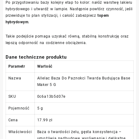
Po przygotowaniu bazy kolejny etap to kolor: nałóż warstwę lakieru
hybrydowego i utwardź w lampie. Następnie powtórz czynność, jeśli
przewiduje to plan stylizacji, i całość zabezpiecz
topem
hybrydowym
.
Takie podejście pomaga uzyskać równą, stabilną konstrukcję oraz
lepszą odporność na codzienne obciążenia.
Dane techniczne produktu
Parametr
Wartość
Nazwa
Allelac Baza Do Paznokci Twarda Budująca Base
Maker 5 G
SKU
0c6a13b5d07e
Pojemność
5 g
Cena
17.99 zł
Właściwości
Baza o twardości żelu, gęsta konsystencja –
umożliwia nadbudowę, wyrównanie i delikatne