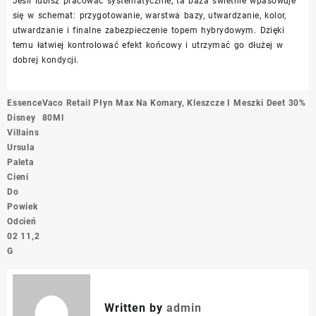
Jeśli lubisz pracować systematycznie, ta baza świetnie wpasowuje
się w schemat: przygotowanie, warstwa bazy, utwardzanie, kolor,
utwardzanie i finalne zabezpieczenie topem hybrydowym. Dzięki
temu łatwiej kontrolować efekt końcowy i utrzymać go dłużej w
dobrej kondycji.
Nawigacja
Essence
Vaco Retail Płyn Max Na Komary, Kleszcze I Meszki Deet 30%
wpisu
Disney
80Ml
Villains
Ursula
Paleta
Cieni
Do
Powiek
Odcień
02 11,2
G
Written by
admin