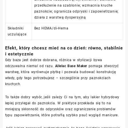
przedłużenie na szablonie; wzmacnia kruche
paznokcie; ogranicza odpryski i zapowietrzanie;
działa z warstwą dyspersyjną
Składniki
Bez HEMA/di-Hema
uczulające
Efekt, który chcesz mieć na co dzień: równo, stabilnie
i estetycznie
Gdy baza jest dobrze dobrana, różnica w stylizacji bywa
odczuwalna niemal od razu.
Allelac Base Maker
pomaga stworzyć
warstwę, która wyrównuje płytkę i pozwala budować konstrukcję
wtedy, gdy tego potrzebujesz – szczególnie przy paznokciach
kruchych.
To także dobry wybór, jeśli zależy Ci na tym, aby lakier hybrydowy
lepiej przylegał do paznokcia. W praktyce przekłada się to na
mniejszą skłonność do odprysków oraz ograniczenie problemów
typu zapowietrzanie, które potrafią szybko psuć wygląd manicure.