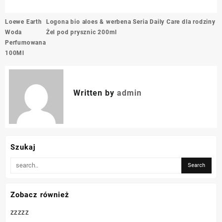
Nawigacja
Loewe Earth
Logona bio aloes & werbena Seria Daily Care dla rodziny
wpisu
Woda
Żel pod prysznic 200ml
Perfumowana
100Ml
Written by
admin
Szukaj
Zobacz również
zzzzz