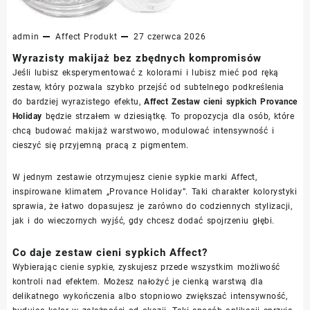
admin
Affect
Produkt
27 czerwca 2026
Wyrazisty makijaż bez zbędnych kompromisów
Jeśli lubisz eksperymentować z kolorami i lubisz mieć pod ręką
zestaw, który pozwala szybko przejść od subtelnego podkreślenia
do bardziej wyrazistego efektu,
Affect Zestaw cieni sypkich Provance
Holiday
będzie strzałem w dziesiątkę. To propozycja dla osób, które
chcą budować makijaż warstwowo, modulować intensywność i
cieszyć się przyjemną pracą z pigmentem.
W jednym zestawie otrzymujesz cienie sypkie marki Affect,
inspirowane klimatem „Provance Holiday”. Taki charakter kolorystyki
sprawia, że łatwo dopasujesz je zarówno do codziennych stylizacji,
jak i do wieczornych wyjść, gdy chcesz dodać spojrzeniu głębi.
Co daje zestaw cieni sypkich Affect?
Wybierając cienie sypkie, zyskujesz przede wszystkim możliwość
kontroli nad efektem. Możesz nałożyć je cienką warstwą dla
delikatnego wykończenia albo stopniowo zwiększać intensywność,