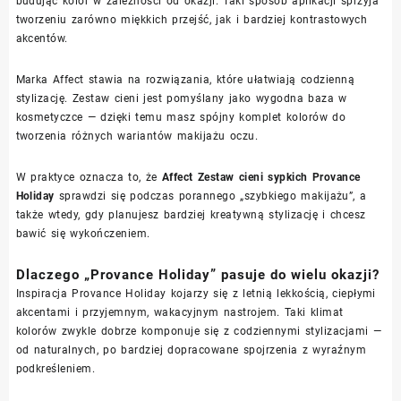
budując kolor w zależności od okazji. Taki sposób aplikacji sprzyja
tworzeniu zarówno miękkich przejść, jak i bardziej kontrastowych
akcentów.
Marka Affect stawia na rozwiązania, które ułatwiają codzienną
stylizację. Zestaw cieni jest pomyślany jako wygodna baza w
kosmetyczce — dzięki temu masz spójny komplet kolorów do
tworzenia różnych wariantów makijażu oczu.
W praktyce oznacza to, że
Affect Zestaw cieni sypkich Provance
Holiday
sprawdzi się podczas porannego „szybkiego makijażu”, a
także wtedy, gdy planujesz bardziej kreatywną stylizację i chcesz
bawić się wykończeniem.
Dlaczego „Provance Holiday” pasuje do wielu okazji?
Inspiracja Provance Holiday kojarzy się z letnią lekkością, ciepłymi
akcentami i przyjemnym, wakacyjnym nastrojem. Taki klimat
kolorów zwykle dobrze komponuje się z codziennymi stylizacjami —
od naturalnych, po bardziej dopracowane spojrzenia z wyraźnym
podkreśleniem.