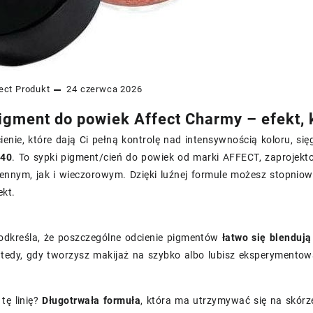
ect
Produkt
24 czerwca 2026
igment do powiek Affect Charmy – efekt, 
 cienie, które dają Ci pełną kontrolę nad intensywnością koloru, się
140
. To sypki pigment/cień do powiek od marki AFFECT, zaprojek
ennym, jak i wieczorowym. Dzięki luźnej formule możesz stopniow
ekt.
odkreśla, że poszczególne odcienie pigmentów
łatwo się blendują
tedy, gdy tworzysz makijaż na szybko albo lubisz eksperymentowa
tę linię?
Długotrwała formuła
, która ma utrzymywać się na skórze