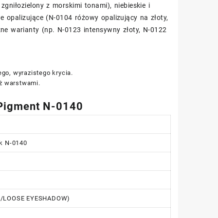
zgniłozielony z morskimi tonami), niebieskie i
e opalizujące (N-0104 różowy opalizujący na złoty,
zne warianty (np. N-0123 intensywny złoty, N-0122
go, wyrazistego krycia.
ż warstwami.
 Pigment N-0140
k N-0140
NT/LOOSE EYESHADOW)