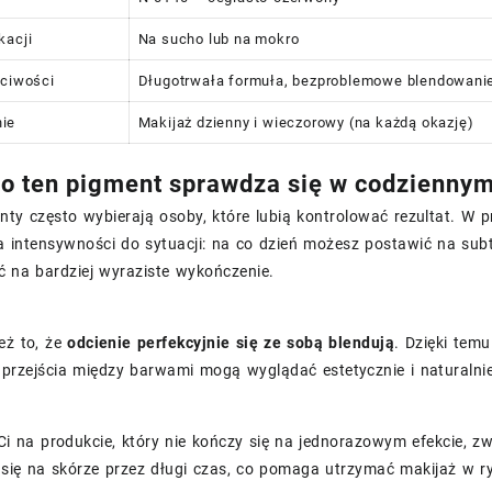
kacji
Na sucho lub na mokro
ściwości
Długotrwała formuła, bezproblemowe blendowani
ie
Makijaż dzienny i wieczorowy (na każdą okazję)
o ten pigment sprawdza się w codzienny
nty często wybierają osoby, które lubią kontrolować rezultat. W
intensywności do sytuacji: na co dzień możesz postawić na subtel
ć na bardziej wyraziste wykończenie.
eż to, że
odcienie perfekcyjnie się ze sobą blendują
. Dzięki tem
przejścia między barwami mogą wyglądać estetycznie i naturalnie
 Ci na produkcie, który nie kończy się na jednorazowym efekcie,
ię na skórze przez długi czas, co pomaga utrzymać makijaż w ryz