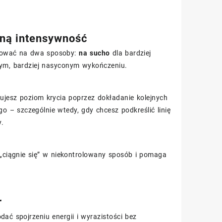
lną intensywność
acować na dwa sposoby:
na sucho
dla bardziej
zym, bardziej nasyconym wykończeniu.
ujesz poziom krycia poprzez dokładanie kolejnych
go – szczególnie wtedy, gdy chcesz podkreślić linię
y.
 „ciągnie się” w niekontrolowany sposób i pomaga
r
odać spojrzeniu energii i wyrazistości bez