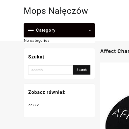
Skip
Mops Nałęczów
to
content
Category
No categories
Affect Cha
Szukaj
Zobacz również
zzzzz