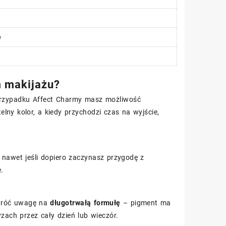
e
m makijażu?
 przypadku Affect Charmy masz możliwość
ny kolor, a kiedy przychodzi czas na wyjście,
u nawet jeśli dopiero zaczynasz przygodę z
.
 zwróć uwagę na
długotrwałą formułę
– pigment ma
ach przez cały dzień lub wieczór.