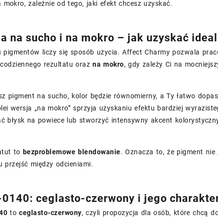
 mokro, zależnie od tego, jaki efekt chcesz uzyskać.
ja na sucho i na mokro – jak uzyskać idea
 pigmentów liczy się sposób użycia. Affect Charmy pozwala pr
 codziennego rezultatu oraz
na mokro
, gdy zależy Ci na mocniejs
sz pigment na sucho, kolor będzie równomierny, a Ty łatwo dopas
lei wersja „na mokro” sprzyja uzyskaniu efektu bardziej wyraziste
ć błysk na powiece lub stworzyć intensywny akcent kolorystyczn
atut to
bezproblemowe blendowanie
. Oznacza to, że pigment nie
 przejść między odcieniami.
-0140: ceglasto-czerwony i jego charakte
40
to
ceglasto-czerwony
, czyli propozycja dla osób, które chcą d