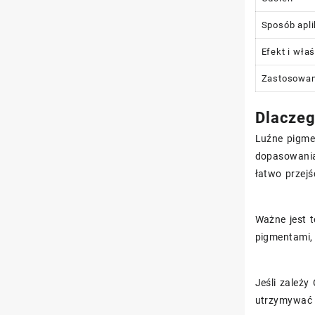
Sposób apli
Efekt i wła
Zastosowan
Dlaczeg
Luźne pigme
dopasowania 
łatwo przejś
Ważne jest t
pigmentami, 
Jeśli zależy
utrzymywać s