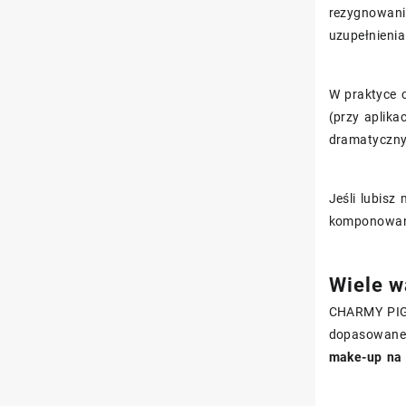
rezygnowania
uzupełnieni
W praktyce 
(przy aplika
dramatyczny
Jeśli lubisz
komponowani
Wiele w
CHARMY PIG
dopasowane d
make-up na 