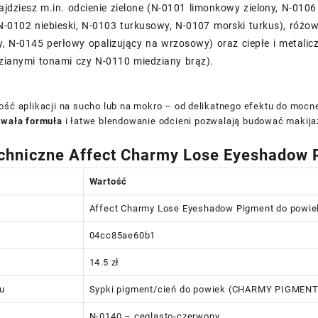
ajdziesz m.in. odcienie zielone (N-0101 limonkowy zielony, N-0106 
-0102 niebieski, N-0103 turkusowy, N-0107 morski turkus), różow
, N-0145 perłowy opalizujący na wrzosowy) oraz ciepłe i metalic
dzianymi tonami czy N-0110 miedziany brąz).
ość aplikacji na sucho lub na mokro – od delikatnego efektu do mocne
rwała formuła
i łatwe blendowanie odcieni pozwalają budować makija
chniczne Affect Charmy Lose Eyeshadow
Wartość
Affect Charmy Lose Eyeshadow Pigment do powie
04cc85ae60b1
14.5 zł
tu
Sypki pigment/cień do powiek (CHARMY PIGME
N-0140 – ceglasto-czerwony