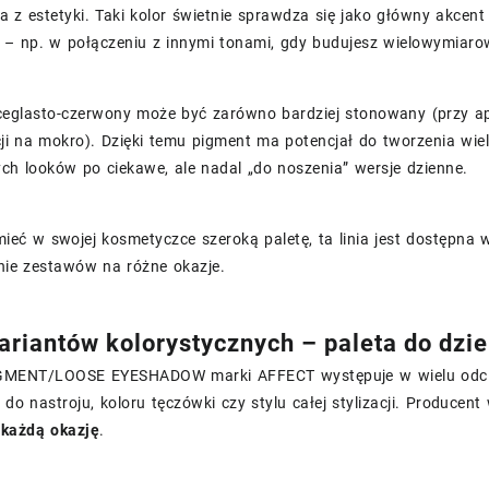
 z estetyki. Taki kolor świetnie sprawdza się jako główny akcent
a – np. w połączeniu z innymi tonami, gdy budujesz wielowymiaro
ceglasto-czerwony może być zarówno bardziej stonowany (przy apl
cji na mokro). Dzięki temu pigment ma potencjał do tworzenia wielu
ch looków po ciekawe, ale nadal „do noszenia” wersje dzienne.
 mieć w swojej kosmetyczce szeroką paletę, ta linia jest dostępna
e zestawów na różne okazje.
ariantów kolorystycznych – paleta do dzie
MENT/LOOSE EYESHADOW marki AFFECT występuje w wielu odcien
o nastroju, koloru tęczówki czy stylu całej stylizacji. Produce
każdą okazję
.