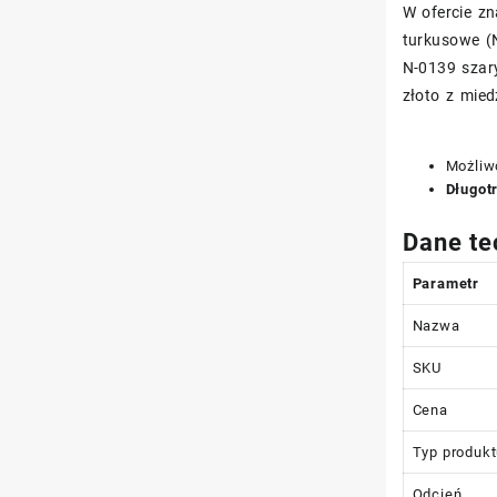
W ofercie zn
turkusowe (N
N-0139 szary
złoto z mie
Możliw
Długot
Dane te
Parametr
Nazwa
SKU
Cena
Typ produk
Odcień