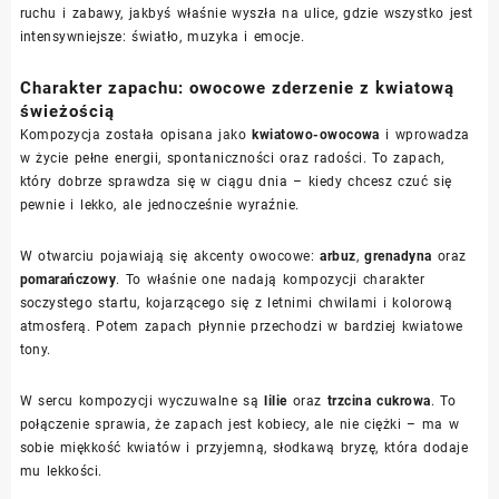
ruchu i zabawy, jakbyś właśnie wyszła na ulice, gdzie wszystko jest
intensywniejsze: światło, muzyka i emocje.
Charakter zapachu: owocowe zderzenie z kwiatową
świeżością
Kompozycja została opisana jako
kwiatowo-owocowa
i wprowadza
w życie pełne energii, spontaniczności oraz radości. To zapach,
który dobrze sprawdza się w ciągu dnia – kiedy chcesz czuć się
pewnie i lekko, ale jednocześnie wyraźnie.
W otwarciu pojawiają się akcenty owocowe:
arbuz
,
grenadyna
oraz
pomarańczowy
. To właśnie one nadają kompozycji charakter
soczystego startu, kojarzącego się z letnimi chwilami i kolorową
atmosferą. Potem zapach płynnie przechodzi w bardziej kwiatowe
tony.
W sercu kompozycji wyczuwalne są
lilie
oraz
trzcina cukrowa
. To
połączenie sprawia, że zapach jest kobiecy, ale nie ciężki – ma w
sobie miękkość kwiatów i przyjemną, słodkawą bryzę, która dodaje
mu lekkości.