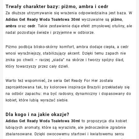
Trwały charakter bazy: piżmo, ambra i cedr
Za dłuższe utrzymywanie się wrażenia odpowiedzialna jest baza. W
Adidas Get Ready Woda Toaletowa 30ml
wyczuwalne są
piżmo
,
ambra
oraz
cedr
. Takie zestawienie daje efekt zmysłowej otuliny, ale
nadal pozostaje świeże i przyjemne w odbiorze.
Piżmo podbija blisko-skórny komfort, ambra dodaje ciepła, a cedr
wnosi wyraźniejszy, stabilizujący akcent. Dzięki temu zapach nie
znika po chwili – raczej „siada” na skórze i tworzy spójny ślad,
który towarzyszy przez cały dzień.
Warto też wspomnieć, że seria Get Ready For Her została
zaprojektowana tak, by kolorowe inspiracje Brazylii przekładały się
na odbiór zapachu: ma być radosny, dynamiczny i dopasowany do
kobiet, które lubią wyrażać siebie.
Dla kogo i na jakie okazje?
Adidas Get Ready Woda Toaletowa 30ml
to propozycja dla kobiet
lubiących aromaty, które są wyraziste, ale jednocześnie zgrabnie
zbalansowane. Dzięki owocowemu startowi i kwiatowemu sercu