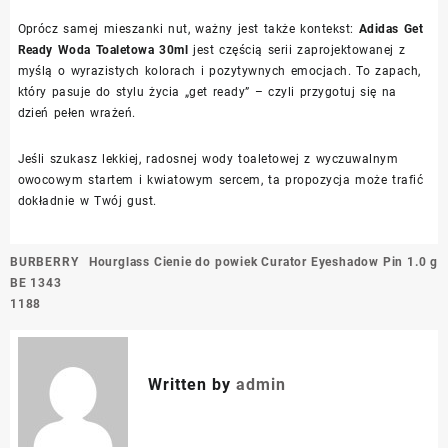
Oprócz samej mieszanki nut, ważny jest także kontekst:
Adidas Get
Ready Woda Toaletowa 30ml
jest częścią serii zaprojektowanej z
myślą o wyrazistych kolorach i pozytywnych emocjach. To zapach,
który pasuje do stylu życia „get ready” – czyli przygotuj się na
dzień pełen wrażeń.
Jeśli szukasz lekkiej, radosnej wody toaletowej z wyczuwalnym
owocowym startem i kwiatowym sercem, ta propozycja może trafić
dokładnie w Twój gust.
Nawigacja
BURBERRY
Hourglass Cienie do powiek Curator Eyeshadow Pin 1.0 g
wpisu
BE 1343
1188
Written by
admin