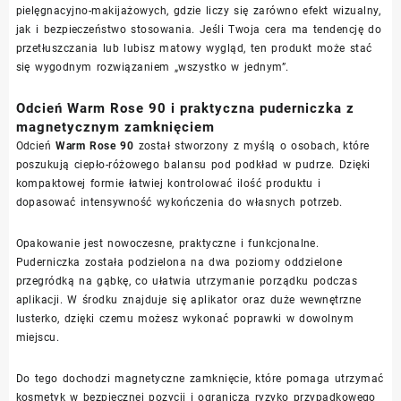
pielęgnacyjno-makijażowych, gdzie liczy się zarówno efekt wizualny,
jak i bezpieczeństwo stosowania. Jeśli Twoja cera ma tendencję do
przetłuszczania lub lubisz matowy wygląd, ten produkt może stać
się wygodnym rozwiązaniem „wszystko w jednym”.
Odcień Warm Rose 90 i praktyczna puderniczka z
magnetycznym zamknięciem
Odcień
Warm Rose 90
został stworzony z myślą o osobach, które
poszukują ciepło-różowego balansu pod podkład w pudrze. Dzięki
kompaktowej formie łatwiej kontrolować ilość produktu i
dopasować intensywność wykończenia do własnych potrzeb.
Opakowanie jest nowoczesne, praktyczne i funkcjonalne.
Puderniczka została podzielona na dwa poziomy oddzielone
przegródką na gąbkę, co ułatwia utrzymanie porządku podczas
aplikacji. W środku znajduje się aplikator oraz duże wewnętrzne
lusterko, dzięki czemu możesz wykonać poprawki w dowolnym
miejscu.
Do tego dochodzi magnetyczne zamknięcie, które pomaga utrzymać
kosmetyk w bezpiecznej pozycji i ogranicza ryzyko przypadkowego