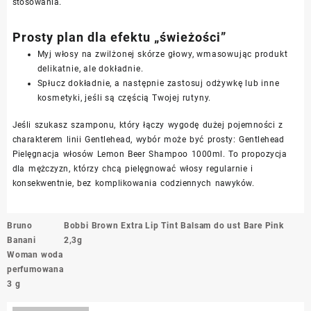
stosowania.
Prosty plan dla efektu „świeżości”
Myj włosy na zwilżonej skórze głowy, wmasowując produkt
delikatnie, ale dokładnie.
Spłucz dokładnie, a następnie zastosuj odżywkę lub inne
kosmetyki, jeśli są częścią Twojej rutyny.
Jeśli szukasz szamponu, który łączy wygodę dużej pojemności z
charakterem linii Gentlehead, wybór może być prosty: Gentlehead
Pielęgnacja włosów Lemon Beer Shampoo 1000ml. To propozycja
dla mężczyzn, którzy chcą pielęgnować włosy regularnie i
konsekwentnie, bez komplikowania codziennych nawyków.
Nawigacja
Bruno
Bobbi Brown Extra Lip Tint Balsam do ust Bare Pink
wpisu
Banani
2,3g
Woman woda
perfumowana
3 g