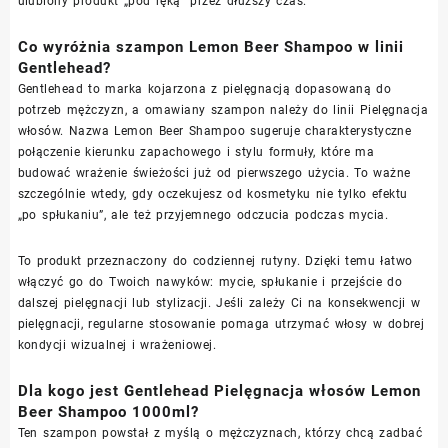
ulubiony produkt „pod ręką” przez dłuższy czas.
Co wyróżnia szampon Lemon Beer Shampoo w linii
Gentlehead?
Gentlehead to marka kojarzona z pielęgnacją dopasowaną do
potrzeb mężczyzn, a omawiany szampon należy do linii Pielęgnacja
włosów. Nazwa Lemon Beer Shampoo sugeruje charakterystyczne
połączenie kierunku zapachowego i stylu formuły, które ma
budować wrażenie świeżości już od pierwszego użycia. To ważne
szczególnie wtedy, gdy oczekujesz od kosmetyku nie tylko efektu
„po spłukaniu”, ale też przyjemnego odczucia podczas mycia.
To produkt przeznaczony do codziennej rutyny. Dzięki temu łatwo
włączyć go do Twoich nawyków: mycie, spłukanie i przejście do
dalszej pielęgnacji lub stylizacji. Jeśli zależy Ci na konsekwencji w
pielęgnacji, regularne stosowanie pomaga utrzymać włosy w dobrej
kondycji wizualnej i wrażeniowej.
Dla kogo jest Gentlehead Pielęgnacja włosów Lemon
Beer Shampoo 1000ml?
Ten szampon powstał z myślą o mężczyznach, którzy chcą zadbać