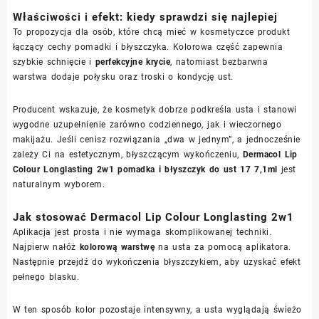
Właściwości i efekt: kiedy sprawdzi się najlepiej
To propozycja dla osób, które chcą mieć w kosmetyczce produkt
łączący cechy pomadki i błyszczyka. Kolorowa część zapewnia
szybkie schnięcie i
perfekcyjne krycie
, natomiast bezbarwna
warstwa dodaje połysku oraz troski o kondycję ust.
Producent wskazuje, że kosmetyk dobrze podkreśla usta i stanowi
wygodne uzupełnienie zarówno codziennego, jak i wieczornego
makijażu. Jeśli cenisz rozwiązania „dwa w jednym”, a jednocześnie
zależy Ci na estetycznym, błyszczącym wykończeniu,
Dermacol Lip
Colour Longlasting 2w1 pomadka i błyszczyk do ust 17 7,1ml
jest
naturalnym wyborem.
Jak stosować Dermacol Lip Colour Longlasting 2w1
Aplikacja jest prosta i nie wymaga skomplikowanej techniki.
Najpierw nałóż
kolorową warstwę
na usta za pomocą aplikatora.
Następnie przejdź do wykończenia błyszczykiem, aby uzyskać efekt
pełnego blasku.
W ten sposób kolor pozostaje intensywny, a usta wyglądają świeżo