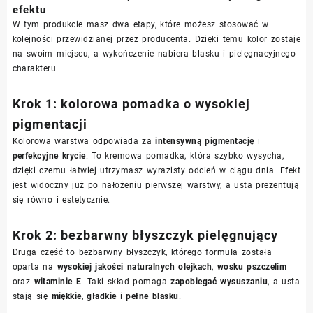
efektu
W tym produkcie masz dwa etapy, które możesz stosować w
kolejności przewidzianej przez producenta. Dzięki temu kolor zostaje
na swoim miejscu, a wykończenie nabiera blasku i pielęgnacyjnego
charakteru.
Krok 1: kolorowa pomadka o wysokiej
pigmentacji
Kolorowa warstwa odpowiada za
intensywną pigmentację
i
perfekcyjne krycie
. To kremowa pomadka, która szybko wysycha,
dzięki czemu łatwiej utrzymasz wyrazisty odcień w ciągu dnia. Efekt
jest widoczny już po nałożeniu pierwszej warstwy, a usta prezentują
się równo i estetycznie.
Krok 2: bezbarwny błyszczyk pielęgnujący
Druga część to bezbarwny błyszczyk, którego formuła została
oparta na
wysokiej jakości naturalnych olejkach
,
wosku pszczelim
oraz
witaminie E
. Taki skład pomaga
zapobiegać wysuszaniu
, a usta
stają się
miękkie
,
gładkie
i
pełne blasku
.