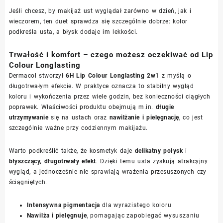
Jeśli chcesz, by makijaż ust wyglądał zarówno w dzień, jak i
wieczorem, ten duet sprawdza się szczególnie dobrze: kolor
podkreśla usta, a błysk dodaje im lekkości.
Trwałość i komfort – czego możesz oczekiwać od Lip
Colour Longlasting
Dermacol stworzył
6H Lip Colour Longlasting 2w1
z myślą o
długotrwałym efekcie. W praktyce oznacza to stabilny wygląd
koloru i wykończenia przez wiele godzin, bez konieczności ciągłych
poprawek. Właściwości produktu obejmują m.in.
długie
utrzymywanie
się na ustach oraz
nawilżanie i pielęgnację
, co jest
szczególnie ważne przy codziennym makijażu.
Warto podkreślić także, że kosmetyk daje
delikatny połysk
i
błyszczący, długotrwały efekt
. Dzięki temu usta zyskują atrakcyjny
wygląd, a jednocześnie nie sprawiają wrażenia przesuszonych czy
ściągniętych.
Intensywna pigmentacja
dla wyrazistego koloru
Nawilża i pielęgnuje
, pomagając zapobiegać wysuszaniu