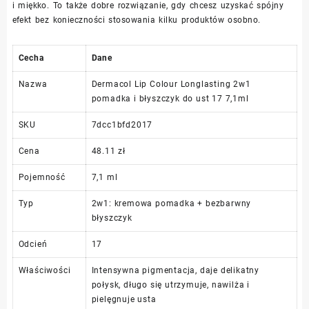
i miękko. To także dobre rozwiązanie, gdy chcesz uzyskać spójny
efekt bez konieczności stosowania kilku produktów osobno.
Cecha
Dane
Nazwa
Dermacol Lip Colour Longlasting 2w1
pomadka i błyszczyk do ust 17 7,1ml
SKU
7dcc1bfd2017
Cena
48.11 zł
Pojemność
7,1 ml
Typ
2w1: kremowa pomadka + bezbarwny
błyszczyk
Odcień
17
Właściwości
Intensywna pigmentacja, daje delikatny
połysk, długo się utrzymuje, nawilża i
pielęgnuje usta