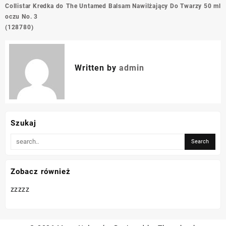
Nawigacja
Collistar Kredka do
The Untamed Balsam Nawilżający Do Twarzy 50 ml
wpisu
oczu No. 3
(128780)
Written by
admin
Szukaj
Zobacz również
zzzzz