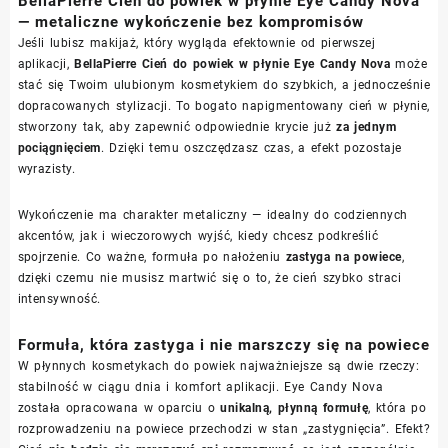
BellaPierre Cień do powiek w płynie Eye Candy Nova
— metaliczne wykończenie bez kompromisów
Jeśli lubisz makijaż, który wygląda efektownie od pierwszej
aplikacji,
BellaPierre Cień do powiek w płynie Eye Candy Nova
może
stać się Twoim ulubionym kosmetykiem do szybkich, a jednocześnie
dopracowanych stylizacji. To bogato napigmentowany cień w płynie,
stworzony tak, aby zapewnić odpowiednie krycie już
za jednym
pociągnięciem
. Dzięki temu oszczędzasz czas, a efekt pozostaje
wyrazisty.
Wykończenie ma charakter metaliczny — idealny do codziennych
akcentów, jak i wieczorowych wyjść, kiedy chcesz podkreślić
spojrzenie. Co ważne, formuła po nałożeniu
zastyga na powiece
,
dzięki czemu nie musisz martwić się o to, że cień szybko straci
intensywność.
Formuła, która zastyga i nie marszczy się na powiece
W płynnych kosmetykach do powiek najważniejsze są dwie rzeczy:
stabilność w ciągu dnia i komfort aplikacji. Eye Candy Nova
została opracowana w oparciu o
unikalną, płynną formułę
, która po
rozprowadzeniu na powiece przechodzi w stan „zastygnięcia”. Efekt?