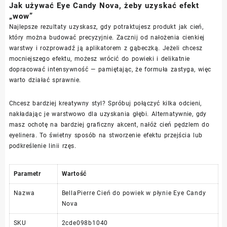
Jak używać Eye Candy Nova, żeby uzyskać efekt
„wow”
Najlepsze rezultaty uzyskasz, gdy potraktujesz produkt jak cień,
który można budować precyzyjnie. Zacznij od nałożenia cienkiej
warstwy i rozprowadź ją aplikatorem z gąbeczką. Jeżeli chcesz
mocniejszego efektu, możesz wrócić do powieki i delikatnie
dopracować intensywność — pamiętając, że formuła zastyga, więc
warto działać sprawnie.
Chcesz bardziej kreatywny styl? Spróbuj połączyć kilka odcieni,
nakładając je warstwowo dla uzyskania głębi. Alternatywnie, gdy
masz ochotę na bardziej graficzny akcent, nałóż cień pędzlem do
eyelinera. To świetny sposób na stworzenie efektu przejścia lub
podkreślenie linii rzęs.
Parametr
Wartość
Nazwa
BellaPierre Cień do powiek w płynie Eye Candy
Nova
SKU
2cde098b1040