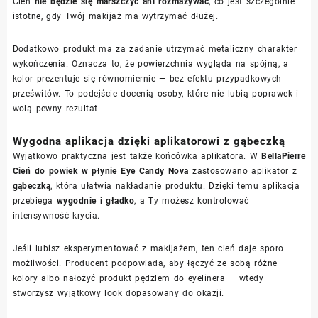
Cień
nie będzie się marszczyć ani rozmazywać
, co jest szczególnie
istotne, gdy Twój makijaż ma wytrzymać dłużej.
Dodatkowo produkt ma za zadanie utrzymać metaliczny charakter
wykończenia. Oznacza to, że powierzchnia wygląda na spójną, a
kolor prezentuje się równomiernie — bez efektu przypadkowych
prześwitów. To podejście docenią osoby, które nie lubią poprawek i
wolą pewny rezultat.
Wygodna aplikacja dzięki aplikatorowi z gąbeczką
Wyjątkowo praktyczna jest także końcówka aplikatora. W
BellaPierre
Cień do powiek w płynie Eye Candy Nova
zastosowano aplikator z
gąbeczką
, która ułatwia nakładanie produktu. Dzięki temu aplikacja
przebiega
wygodnie i gładko
, a Ty możesz kontrolować
intensywność krycia.
Jeśli lubisz eksperymentować z makijażem, ten cień daje sporo
możliwości. Producent podpowiada, aby łączyć ze sobą różne
kolory albo nałożyć produkt pędzlem do eyelinera — wtedy
stworzysz wyjątkowy look dopasowany do okazji.