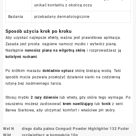
unikać kontaktu z okolicą oczu
Badania
przebadany dermatologicznie
Sposób użycia krok po kroku
Aby uzyskać najlepsze efekty, ważna jest prawidłowa aplikacja.
Zasada jest prosta: najpierw namocz mydło i wytwórz pianę.
Następnie
nanosisz pianę na wilgotną skórę
i rozprowadzasz ją
kolistymi ruchami
.
Po krótkim masażu
dokładnie opłucz
skórę bieżącą wodą. Taki
sposób mycia pozwala przełożyć działanie siarki na codzienną
rutynę bez nadmiernego tarcia.
Stosuj mydło
2 razy dziennie
lub wtedy, gdy skóra tego wymaga. Po
osuszeniu możesz zastosować
krem nawilżający
lub
tonik
z serii
Barwa Siarkowa, aby utrzymać komfort i właściwe pH skóry.
Nawigacja
Wet N
diego dalla palma Compact Powder Highlighter 132 Puder
wpisu
Wild
rozświetlacz w kompakcie 10g