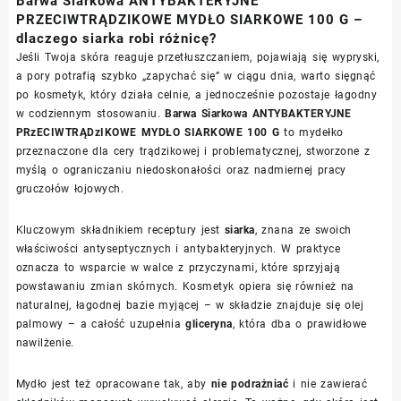
Barwa Siarkowa ANTYBAKTERYJNE
PRZECIWTRĄDZIKOWE MYDŁO SIARKOWE 100 G –
dlaczego siarka robi różnicę?
Jeśli Twoja skóra reaguje przetłuszczaniem, pojawiają się wypryski,
a pory potrafią szybko „zapychać się” w ciągu dnia, warto sięgnąć
po kosmetyk, który działa celnie, a jednocześnie pozostaje łagodny
w codziennym stosowaniu.
Barwa Siarkowa ANTYBAKTERYJNE
PRzECIWTRĄDzIKOWE MYDŁO SIARKOWE 100 G
to mydełko
przeznaczone dla cery trądzikowej i problematycznej, stworzone z
myślą o ograniczaniu niedoskonałości oraz nadmiernej pracy
gruczołów łojowych.
Kluczowym składnikiem receptury jest
siarka
, znana ze swoich
właściwości antyseptycznych i antybakteryjnych. W praktyce
oznacza to wsparcie w walce z przyczynami, które sprzyjają
powstawaniu zmian skórnych. Kosmetyk opiera się również na
naturalnej, łagodnej bazie myjącej – w składzie znajduje się olej
palmowy – a całość uzupełnia
gliceryna
, która dba o prawidłowe
nawilżenie.
Mydło jest też opracowane tak, aby
nie podrażniać
i nie zawierać