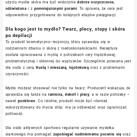
użyciu mydła skóra ma być widocznie
dobrze oczyszczona
,
odświeżona
i z
pomniejszonymi porami
. To sprawia, że cera jest
odpowiednio przygotowana do kolejnych etapów pielęgnacji.
Dla kogo jest to mydło? Twarz, plecy, stopy i skóra
po depilacji
To produkt kosmetyczno–leczniczy, który sprawdza się w
codziennym dbaniu o skórę z niedoskonałościami. Receptura
została opracowana z myślą o potrzebach cery trądzikowej,
problematycznej i skłonnej do wyprysków. Szczególnie polecana jest
dla osób z cerą
tłustą i mieszaną
,
łojotokową
oraz z problemami
czyraczności.
Mydło możesz stosować nie tylko na twarz. Producent wskazuje, że
sprawdza się także na
ramiona, dekolt i plecy
, a w razie potrzeby –
nawet
punktowo
. Co istotne, produkt może być również
wykorzystywany do mycia stóp: ma je odświeżać oraz ograniczać
potliwość.
Dla osób aktywnych sportowo regularne używanie mydełka
siarkowego ma pomagać
zapobiegać nadmiernemu poceniu się
oraz