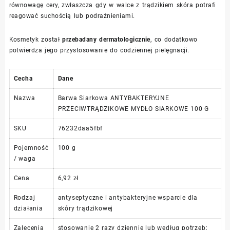
równowagę cery, zwłaszcza gdy w walce z trądzikiem skóra potrafi
reagować suchością lub podrażnieniami.
Kosmetyk został
przebadany dermatologicznie
, co dodatkowo
potwierdza jego przystosowanie do codziennej pielęgnacji.
Cecha
Dane
Nazwa
Barwa Siarkowa ANTYBAKTERYJNE
PRZECIWTRĄDZIKOWE MYDŁO SIARKOWE 100 G
SKU
76232daa5fbf
Pojemność
100 g
/ waga
Cena
6,92 zł
Rodzaj
antyseptyczne i antybakteryjne wsparcie dla
działania
skóry trądzikowej
Zalecenia
stosowanie 2 razy dziennie lub według potrzeb;