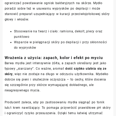
ograniczać powstawanie ognisk bakteryjnych na skórze. Mydło
poradzi sobie też w usuwaniu wyprysków po depilacji i może
stanowić preparat uzupełniający w kuracji przeciwłojotokowej skóry
głowy i włosów.
Stosowanie na twarz i ciało: ramiona, dekolt, plecy oraz
punktowo
Wsparcie w pielęgnacji skóry po depilacji i przy skłonności
do wyprysków
Wrażenia z użycia: zapach, kolor i efekt po myciu
Barwa mydła jest intensywnie żółta, a zapach określany jest jako
typowy „siarczany”. Co ważne, aromat
dość szybko ulatnia się ze
skóry
, więc nie zostaje na długo w odczuciu użytkownika. Mydełko
dobrze się pieni i skutecznie oczyszcza – to cechy, które docenia
się szczególnie przy skórze wymagającej dokładnego, ale
nieagresywnego mycia.
Producent zaleca, aby po zastosowaniu mydła sięgnąć po tonik
lub/i krem nawilżający. To pomaga przywrócić prawidłowe pH skóry
i ograniczyć ryzyko przesuszenia. Dzięki temu łatwiej utrzymać