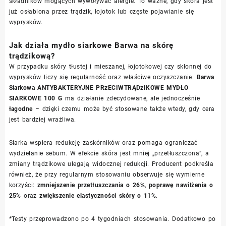
składników mogących wywoływać alergie. To ważne, gdy skóra jest
już osłabiona przez trądzik, łojotok lub częste pojawianie się
wyprysków.
Jak działa mydło siarkowe Barwa na skórę
trądzikową?
W przypadku skóry tłustej i mieszanej, łojotokowej czy skłonnej do
wyprysków liczy się regularność oraz właściwe oczyszczanie.
Barwa
Siarkowa ANTYBAKTERYJNE PRzECIWTRĄDzIKOWE MYDŁO
SIARKOWE 100 G
ma działanie zdecydowane, ale jednocześnie
łagodne
– dzięki czemu może być stosowane także wtedy, gdy cera
jest bardziej wrażliwa.
Siarka wspiera redukcję zaskórników oraz pomaga ograniczać
wydzielanie sebum. W efekcie skóra jest mniej „przetłuszczona”, a
zmiany trądzikowe ulegają widocznej redukcji. Producent podkreśla
również, że przy regularnym stosowaniu obserwuje się wymierne
korzyści:
zmniejszenie przetłuszczania o 26%
,
poprawę nawilżenia o
25%
oraz
zwiększenie elastyczności skóry o 11%
.
*Testy przeprowadzono po 4 tygodniach stosowania. Dodatkowo po