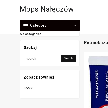
Skip
Mops Nałęczów
to
content
Category
No categories
Retinobaza
Szukaj
Zobacz również
zzzzz