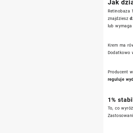
Jak dzi
Retinobaza 
znajdziesz
d
lub wymaga 
Krem ma rów
Dodatkowo w
Producent w
reguluje wy
1% stabi
To, co wyróż
Zastosowanie