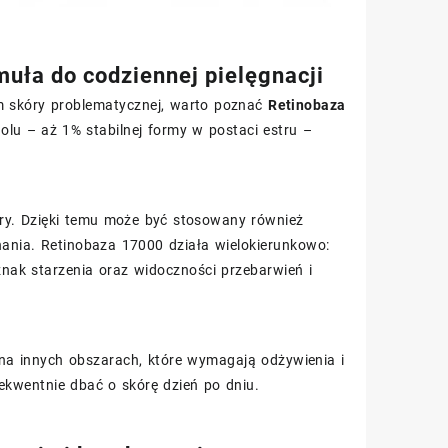
uła do codziennej pielęgnacji
em skóry problematycznej, warto poznać
Retinobaza
olu – aż 1% stabilnej formy w postaci estru –
cery. Dzięki temu może być stosowany również
hania. Retinobaza 17000 działa wielokierunkowo:
oznak starzenia oraz widoczności przebarwień i
ż na innych obszarach, które wymagają odżywienia i
ekwentnie dbać o skórę dzień po dniu.