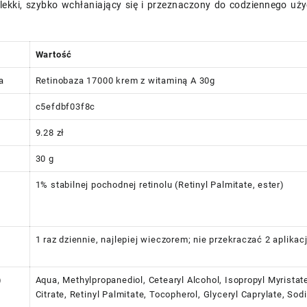
 lekki, szybko wchłaniający się i przeznaczony do codziennego uży
Wartość
a
Retinobaza 17000 krem z witaminą A 30g
c5efdbf03f8c
9.28 zł
30 g
1% stabilnej pochodnej retinolu (Retinyl Palmitate, ester)
1 raz dziennie, najlepiej wieczorem; nie przekraczać 2 aplikac
)
Aqua, Methylpropanediol, Cetearyl Alcohol, Isopropyl Myristate
Citrate, Retinyl Palmitate, Tocopherol, Glyceryl Caprylate, S