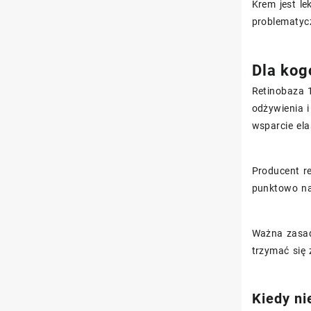
Krem jest le
problematycz
Dla kog
Retinobaza 
odżywienia 
wsparcie ela
Producent re
punktowo na
Ważna zasad
trzymać się 
Kiedy ni