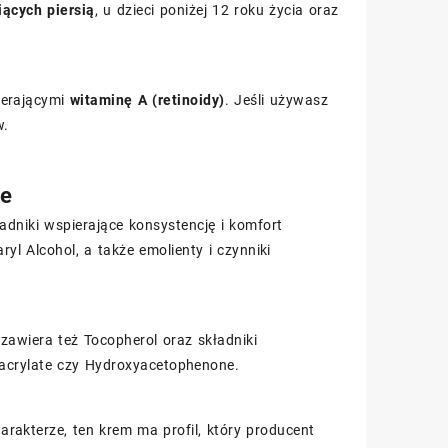
iących piersią
, u dzieci poniżej 12 roku życia oraz
ierającymi
witaminę A (retinoidy)
. Jeśli używasz
w.
ie
dniki wspierające konsystencję i komfort
ryl Alcohol, a także emolienty i czynniki
zawiera też Tocopherol oraz składniki
lyacrylate czy Hydroxyacetophenone.
rakterze, ten krem ma profil, który producent