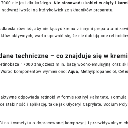
17000 nie jest dla każdego.
Nie stosować u kobiet w ciąży i karm
 nadwrażliwości na którykolwiek ze składników preparatu.
odkreśla również, aby nie łączyć kremu z innymi preparatami zaw
któw aktywnych, warto upewnić się, że nie dublują one retinoidó
 dane techniczne – co znajduje się w krem
etinobaza 17000 znajdziesz m.in. bazę wodno-emulsyjną oraz skła
. Wśród komponentów wymieniono:
Aqua
, Methylpropanediol, Cetea
 aktywne odpowiada retinoid w formie Retinyl Palmitate. Formuła 
 stabilność i aplikację, takie jak Glyceryl Caprylate, Sodium Po
 Ci na kosmetyku o dopracowanej kompozycji i przewidywalnym cha