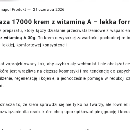
mapol
Produkt
21 czerwca 2026
aza 17000 krem z witaminą A – lekka form
z preparatu, który łączy działanie przeciwstarzeniowe z wsparci
z witaminą A 30g
. To krem o wysokiej zawartości pochodnej retin
 lekkiej, komfortowej konsystencji.
ał zaprojektowany tak, aby szybko się wchłaniał i nie obciążał 
kóra jest wrażliwa na cięższe kosmetyki i ma tendencję do zapyc
lżenie, regenerację i kojenie, a jednocześnie pomaga w redukcji 
ń.
znacza to, że krem sprawdzi się nie tylko na twarzy, ale równie
rozwiązanie dla osób, które chcą uporządkować pielęgnację i kons