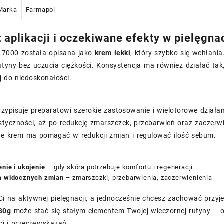
Marka
Farmapol
 aplikacji i oczekiwane efekty w pielęgnac
17000 została opisana jako
krem lekki
, który szybko się wchłania
utyny bez uczucia ciężkości. Konsystencja ma również działać tak, 
j do niedoskonałości.
zypisuje preparatowi szerokie zastosowanie i wielotorowe działani
tyczności, aż po redukcję zmarszczek, przebarwień oraz zaczerwie
 że krem ma pomagać w redukcji zmian i regulować ilość sebum.
nie i ukojenie
– gdy skóra potrzebuje komfortu i regeneracji
a widocznych zmian
– zmarszczki, przebarwienia, zaczerwienienia
 Ci na aktywnej pielęgnacji, a jednocześnie chcesz zachować prz
30g
może stać się stałym elementem Twojej wieczornej rutyny – 
ci i przeciwwskazań.