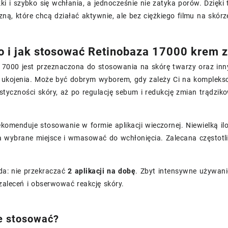
kki i szybko się wchłania, a jednocześnie nie zatyka porów. Dzię
ną, które chcą działać aktywnie, ale bez ciężkiego filmu na skórz
o i jak stosować Retinobaza 17000 krem 
17000 jest przeznaczona do stosowania na skórę twarzy oraz inn
i ukojenia. Może być dobrym wyborem, gdy zależy Ci na komplekso
styczności skóry, aż po regulację sebum i redukcję zmian trądzik
komenduje stosowanie w formie aplikacji wieczornej. Niewielką il
 wybrane miejsce i wmasować do wchłonięcia. Zalecana częstotl
a: nie przekraczać
2 aplikacji na dobę
. Zbyt intensywne używani
zaleceń i obserwować reakcję skóry.
e stosować?