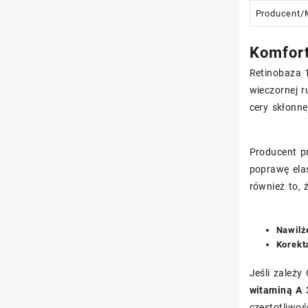
Producent/
Komfort
Retinobaza 
wieczornej r
cery skłonne
Producent pr
poprawę elas
również to,
Nawilże
Korekt
Jeśli zależy
witaminą A 
częstotliwoś