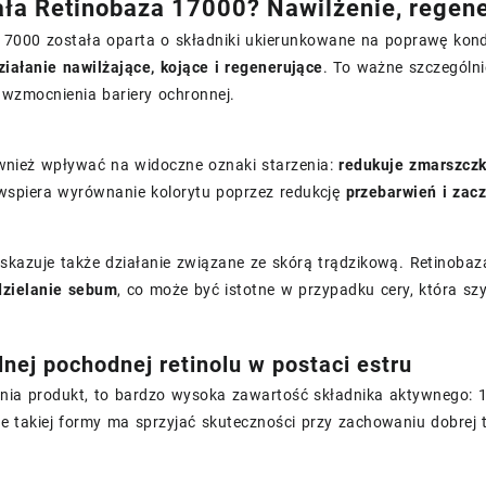
ała Retinobaza 17000? Nawilżenie, regene
17000 została oparta o składniki ukierunkowane na poprawę kond
ziałanie nawilżające, kojące i regenerujące
. To ważne szczególni
wzmocnienia bariery ochronnej.
nież wpływać na widoczne oznaki starzenia:
redukuje zmarszczk
spiera wyrównanie kolorytu poprzez redukcję
przebarwień i zac
skazuje także działanie związane ze skórą trądzikową. Retinob
dzielanie sebum
, co może być istotne w przypadku cery, która s
lnej pochodnej retinolu w postaci estru
nia produkt, to bardzo wysoka zawartość składnika aktywnego: 1%
 takiej formy ma sprzyjać skuteczności przy zachowaniu dobrej to