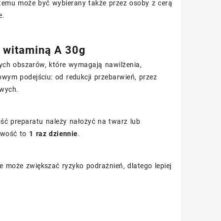
ki temu może być wybierany także przez osoby z cerą
e.
z witaminą A 30g
ych obszarów, które wymagają nawilżenia,
wym podejściu: od redukcji przebarwień, przez
owych.
ość preparatu należy nałożyć na twarz lub
iwość to
1 raz dziennie
.
e może zwiększać ryzyko podrażnień, dlatego lepiej