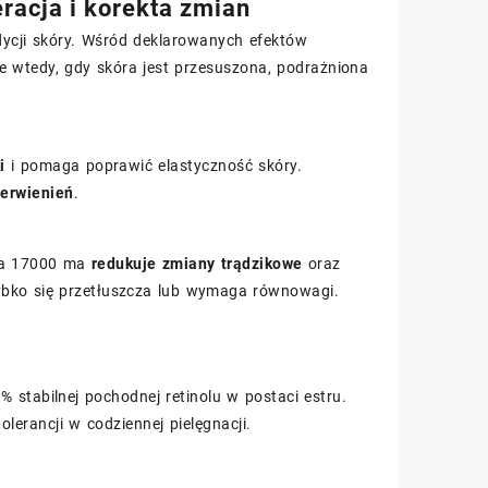
racja i korekta zmian
ycji skóry. Wśród deklarowanych efektów
e wtedy, gdy skóra jest przesuszona, podrażniona
i
i pomaga poprawić elastyczność skóry.
zerwienień
.
aza 17000 ma
redukuje zmiany trądzikowe
oraz
zybko się przetłuszcza lub wymaga równowagi.
 stabilnej pochodnej retinolu w postaci estru.
lerancji w codziennej pielęgnacji.