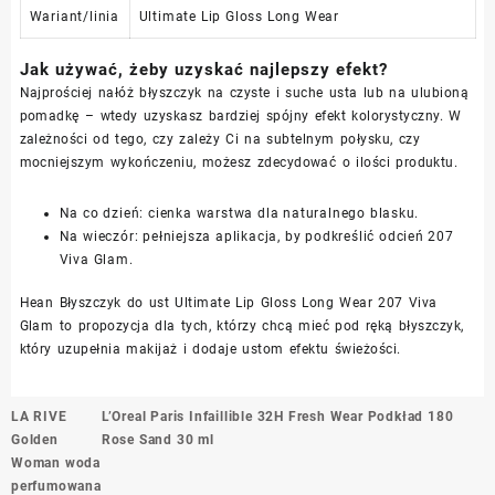
Wariant/linia
Ultimate Lip Gloss Long Wear
Jak używać, żeby uzyskać najlepszy efekt?
Najprościej nałóż błyszczyk na czyste i suche usta lub na ulubioną
pomadkę – wtedy uzyskasz bardziej spójny efekt kolorystyczny. W
zależności od tego, czy zależy Ci na subtelnym połysku, czy
mocniejszym wykończeniu, możesz zdecydować o ilości produktu.
Na co dzień: cienka warstwa dla naturalnego blasku.
Na wieczór: pełniejsza aplikacja, by podkreślić odcień 207
Viva Glam.
Hean Błyszczyk do ust Ultimate Lip Gloss Long Wear 207 Viva
Glam to propozycja dla tych, którzy chcą mieć pod ręką błyszczyk,
który uzupełnia makijaż i dodaje ustom efektu świeżości.
Nawigacja
LA RIVE
L’Oreal Paris Infaillible 32H Fresh Wear Podkład 180
wpisu
Golden
Rose Sand 30 ml
Woman woda
perfumowana