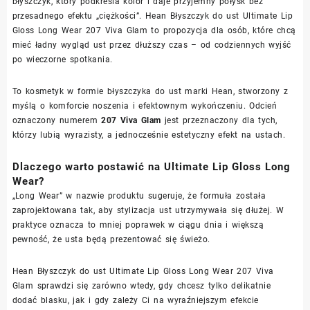
błyszczyk, który podkreśla kolor i daje przyjemny połysk bez
przesadnego efektu „ciężkości”. Hean Błyszczyk do ust Ultimate Lip
Gloss Long Wear 207 Viva Glam to propozycja dla osób, które chcą
mieć ładny wygląd ust przez dłuższy czas – od codziennych wyjść
po wieczorne spotkania.
To kosmetyk w formie błyszczyka do ust marki Hean, stworzony z
myślą o komforcie noszenia i efektownym wykończeniu. Odcień
oznaczony numerem
207 Viva Glam
jest przeznaczony dla tych,
którzy lubią wyrazisty, a jednocześnie estetyczny efekt na ustach.
Dlaczego warto postawić na Ultimate Lip Gloss Long
Wear?
„Long Wear” w nazwie produktu sugeruje, że formuła została
zaprojektowana tak, aby stylizacja ust utrzymywała się dłużej. W
praktyce oznacza to mniej poprawek w ciągu dnia i większą
pewność, że usta będą prezentować się świeżo.
Hean Błyszczyk do ust Ultimate Lip Gloss Long Wear 207 Viva
Glam sprawdzi się zarówno wtedy, gdy chcesz tylko delikatnie
dodać blasku, jak i gdy zależy Ci na wyraźniejszym efekcie