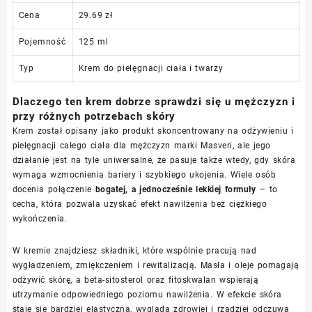
Cena
29.69 zł
Pojemność
125 ml
Typ
Krem do pielęgnacji ciała i twarzy
Dlaczego ten krem dobrze sprawdzi się u mężczyzn i
przy różnych potrzebach skóry
Krem został opisany jako produkt skoncentrowany na odżywieniu i
pielęgnacji całego ciała dla mężczyzn marki Masveri, ale jego
działanie jest na tyle uniwersalne, że pasuje także wtedy, gdy skóra
wymaga wzmocnienia bariery i szybkiego ukojenia. Wiele osób
docenia połączenie
bogatej, a jednocześnie lekkiej formuły
– to
cecha, która pozwala uzyskać efekt nawilżenia bez ciężkiego
wykończenia.
W kremie znajdziesz składniki, które wspólnie pracują nad
wygładzeniem, zmiękczeniem i rewitalizacją. Masła i oleje pomagają
odżywić skórę, a beta-sitosterol oraz fitoskwalan wspierają
utrzymanie odpowiedniego poziomu nawilżenia. W efekcie skóra
staje się bardziej elastyczna, wygląda zdrowiej i rzadziej odczuwa