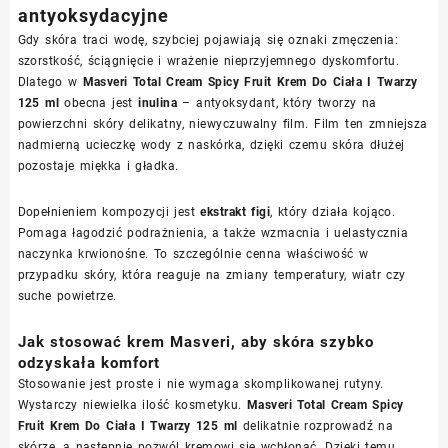
antyoksydacyjne
Gdy skóra traci wodę, szybciej pojawiają się oznaki zmęczenia:
szorstkość, ściągnięcie i wrażenie nieprzyjemnego dyskomfortu.
Dlatego w
Masveri Total Cream Spicy Fruit Krem Do Ciała I Twarzy
125 ml
obecna jest
inulina
– antyoksydant, który tworzy na
powierzchni skóry delikatny, niewyczuwalny film. Film ten zmniejsza
nadmierną ucieczkę wody z naskórka, dzięki czemu skóra dłużej
pozostaje miękka i gładka.
Dopełnieniem kompozycji jest
ekstrakt figi
, który działa kojąco.
Pomaga łagodzić podrażnienia, a także wzmacnia i uelastycznia
naczynka krwionośne. To szczególnie cenna właściwość w
przypadku skóry, która reaguje na zmiany temperatury, wiatr czy
suche powietrze.
Jak stosować krem Masveri, aby skóra szybko
odzyskała komfort
Stosowanie jest proste i nie wymaga skomplikowanej rutyny.
Wystarczy niewielka ilość kosmetyku.
Masveri Total Cream Spicy
Fruit Krem Do Ciała I Twarzy 125 ml
delikatnie rozprowadź na
skórze, a następnie pozwól kremowi się wchłonąć. Dzięki temu