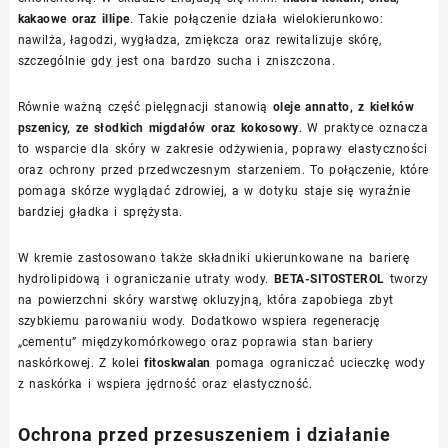
kakaowe oraz illipe
. Takie połączenie działa wielokierunkowo:
nawilża, łagodzi, wygładza, zmiękcza oraz rewitalizuje skórę,
szczególnie gdy jest ona bardzo sucha i zniszczona.
Równie ważną część pielęgnacji stanowią
oleje annatto, z kiełków
pszenicy, ze słodkich migdałów oraz kokosowy
. W praktyce oznacza
to wsparcie dla skóry w zakresie odżywienia, poprawy elastyczności
oraz ochrony przed przedwczesnym starzeniem. To połączenie, które
pomaga skórze wyglądać zdrowiej, a w dotyku staje się wyraźnie
bardziej gładka i sprężysta.
W kremie zastosowano także składniki ukierunkowane na barierę
hydrolipidową i ograniczanie utraty wody.
BETA-SITOSTEROL
tworzy
na powierzchni skóry warstwę okluzyjną, która zapobiega zbyt
szybkiemu parowaniu wody. Dodatkowo wspiera regenerację
„cementu” międzykomórkowego oraz poprawia stan bariery
naskórkowej. Z kolei
fitoskwalan
pomaga ograniczać ucieczkę wody
z naskórka i wspiera jędrność oraz elastyczność.
Ochrona przed przesuszeniem i działanie