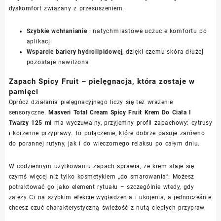
dyskomfort związany z przesuszeniem.
Szybkie wchłanianie
i natychmiastowe uczucie komfortu po
aplikacji
Wsparcie bariery hydrolipidowej
, dzięki czemu skóra dłużej
pozostaje nawilżona
Zapach Spicy Fruit – pielęgnacja, która zostaje w
pamięci
Oprócz działania pielęgnacyjnego liczy się też wrażenie
sensoryczne.
Masveri Total Cream Spicy Fruit Krem Do Ciała I
Twarzy 125 ml
ma wyczuwalny, przyjemny profil zapachowy: cytrusy
i korzenne przyprawy. To połączenie, które dobrze pasuje zarówno
do porannej rutyny, jak i do wieczornego relaksu po całym dniu.
W codziennym użytkowaniu zapach sprawia, że krem staje się
czymś więcej niż tylko kosmetykiem „do smarowania”. Możesz
potraktować go jako element rytuału – szczególnie wtedy, gdy
zależy Ci na szybkim efekcie wygładzenia i ukojenia, a jednocześnie
chcesz czuć charakterystyczną świeżość z nutą ciepłych przypraw.