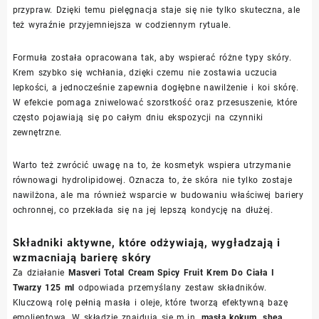
przypraw. Dzięki temu pielęgnacja staje się nie tylko skuteczna, ale
też wyraźnie przyjemniejsza w codziennym rytuale.
Formuła została opracowana tak, aby wspierać różne typy skóry.
Krem szybko się wchłania, dzięki czemu nie zostawia uczucia
lepkości, a jednocześnie zapewnia dogłębne nawilżenie i koi skórę.
W efekcie pomaga zniwelować szorstkość oraz przesuszenie, które
często pojawiają się po całym dniu ekspozycji na czynniki
zewnętrzne.
Warto też zwrócić uwagę na to, że kosmetyk wspiera utrzymanie
równowagi hydrolipidowej. Oznacza to, że skóra nie tylko zostaje
nawilżona, ale ma również wsparcie w budowaniu właściwej bariery
ochronnej, co przekłada się na jej lepszą kondycję na dłużej.
Składniki aktywne, które odżywiają, wygładzają i
wzmacniają barierę skóry
Za działanie
Masveri Total Cream Spicy Fruit Krem Do Ciała I
Twarzy 125 ml
odpowiada przemyślany zestaw składników.
Kluczową rolę pełnią masła i oleje, które tworzą efektywną bazę
emolientową. W składzie znajdują się m.in.
masła kokum, shea,