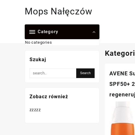
Skip
Mops Nałęczów
to
content
Category
No categories
Kategor
Szukaj
AVENE Su
SPF50+ 2
regeneru
Zobacz również
zzzzz