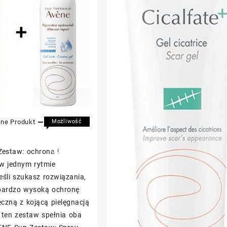
ene
Produkt
2
Możliwość
komentowania
AVENE
została
estaw: ochrona i
Sun
wyłączona
Zestaw:
 w jednym rytmie
Spray
Jeśli szukasz rozwiązania,
SPF50+
 bardzo wysoką ochronę
200
czną z kojącą pielęgnacją
ml
+
 ten zestaw spełnia oba
Żel