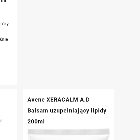
 na
który
śnie
Avene XERACALM A.D
Balsam uzupełniający lipidy
200ml