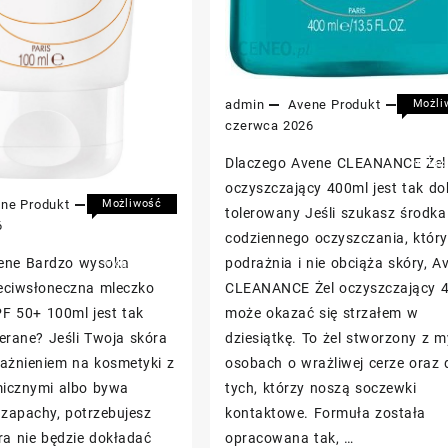
admin
Avene
Produkt
26
Możli
koment
czerwca 2026
Ave
zost
Dlaczego Avene CLEANANCE Żel
CLE
wyłąc
Żel
oczyszczający 400ml jest tak do
oczy
ene
Produkt
27
Możliwość
tolerowany Jeśli szukasz środka
400
komentowania
6
codziennego oczyszczania, który
Avene
została
podrażnia i nie obciąża skóry, A
ene Bardzo wysoka
Bardzo
wyłączona
wysoka
CLEANANCE Żel oczyszczający 
eciwsłoneczna mleczko
ochrona
może okazać się strzałem w
PF 50+ 100ml jest tak
przeciwsłoneczna
dziesiątkę. To żel stworzony z m
erane? Jeśli Twoja skóra
mleczko
osobach o wrażliwej cerze oraz 
rażnieniem na kosmetyki z
mineralne
SPF
tych, którzy noszą soczewki
emicznymi albo bywa
50+
kontaktowe. Formuła została
 zapachy, potrzebujesz
100ml
opracowana tak, …
ra nie będzie dokładać