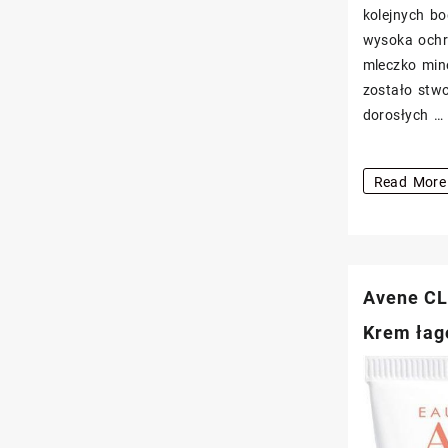
kolejnych b
wysoka ochr
mleczko min
zostało stw
dorosłych …
Avene
Read More
Bardzo
wysoka
ochrona
przeciwsło
Avene C
mleczko
Krem łag
mineralne
SPF
50+
100ml