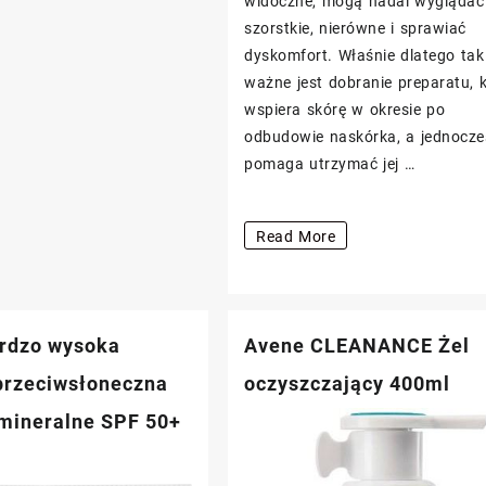
widoczne, mogą nadal wyglądać
szorstkie, nierówne i sprawiać
dyskomfort. Właśnie dlatego tak
ważne jest dobranie preparatu, 
wspiera skórę w okresie po
odbudowie naskórka, a jednocze
pomaga utrzymać jej …
Avene
Read More
CICALFATE+
Żel
na
rdzo wysoka
Avene CLEANANCE Żel
blizny
30ml
przeciwsłoneczna
oczyszczający 400ml
mineralne SPF 50+