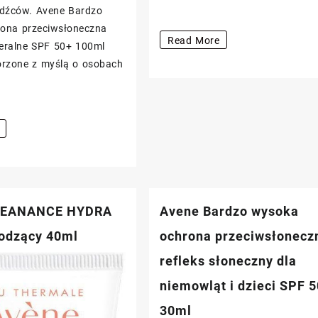
odźców. Avene Bardzo
ona przeciwsłoneczna
Avene
Read More
eralne SPF 50+ 100ml
CLEANANCE
orzone z myślą o osobach
Żel
oczyszczający
400ml
neczna
LEANANCE HYDRA
Avene Bardzo wysoka
odzący 40ml
ochrona przeciwsłonecz
refleks słoneczny dla
niemowląt i dzieci SPF 
30ml