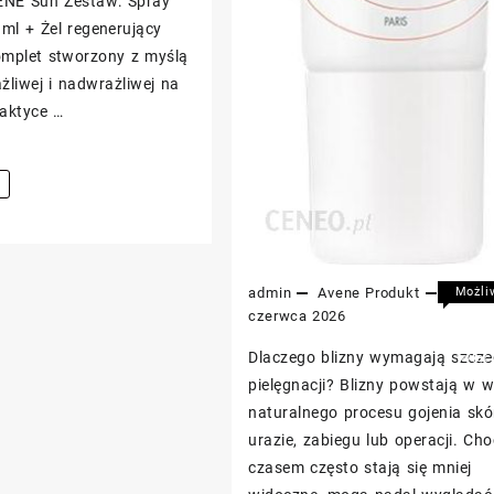
ENE Sun Zestaw: Spray
regenerujący
ml + Żel regenerujący
200
omplet stworzony z myślą
ml
żliwej i nadwrażliwej na
raktyce …
admin
Avene
Produkt
30
Możli
koment
czerwca 2026
Ave
zost
Dlaczego blizny wymagają szcze
CIC
wyłąc
Żel
pielęgnacji? Blizny powstają w 
na
naturalnego procesu gojenia skó
bliz
urazie, zabiegu lub operacji. Cho
cy
30m
czasem często stają się mniej