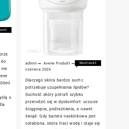
wość
owania
ne
ała
ANANCE
zona
brze
szczający
 do
admin
Avene
Produkt
25
Możliwość
ml
 nie
komentowania
czerwca 2026
Avene
została
vene
Dlaczego skóra bardzo sucha
XERACALM
wyłączona
400ml
A.D
potrzebuje uzupełniania lipidów?
Balsam
Suchość skóry potrafi szybko
yślą o
uzupełniający
przerodzić się w dyskomfort: uczucie
lipidy
dla
ściągnięcia, podrażnienia, a nawet
200ml
świąd. Gdy bariera naskórkowa jest
osłabiona, skóra traci wodę i staje się