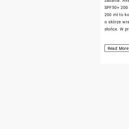
zadania. AV
SPF50+ 200 
200 ml to k
o skórze wra
słońce. W p
AVENE
Read More
Sun
Zestaw:
Spray
SPF50+
200
ml
+
Żel
regenerują
200