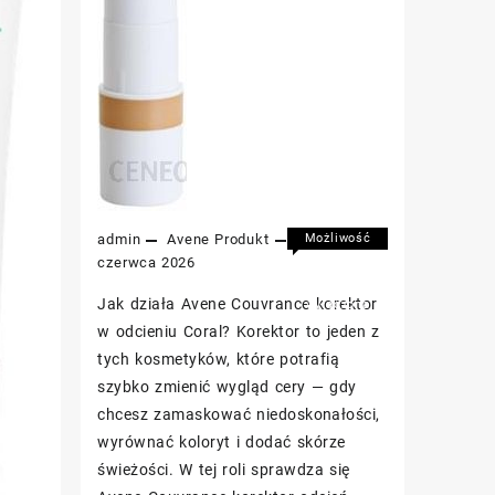
admin
Avene
Produkt
28
Możliwość
komentowania
czerwca 2026
Avene
została
Jak działa Avene Couvrance korektor
Couvrance
wyłączona
korektor
w odcieniu Coral? Korektor to jeden z
odcień
tych kosmetyków, które potrafią
Coral
szybko zmienić wygląd cery — gdy
SPF
chcesz zamaskować niedoskonałości,
30
3,5
wyrównać koloryt i dodać skórze
g
świeżości. W tej roli sprawdza się