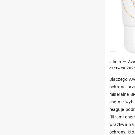
admin
Av
czerwca 202
Dlaczego Av
ochrona prz
mineralne S
chętnie wybi
reaguje pod
filtrami ch
wrażliwa na
ochrony, któ