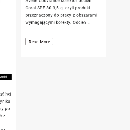
Avene Couvrance korektor odcień
Coral SPF 30 3,5 g, czyli produkt
przeznaczony do pracy z obszarami
wymagającymi korekty. Odcień …
Avene
Read More
Couvrance
korektor
odcień
Coral
wość
SPF
owania
30
ne
ała
gólnej
ALFATE+
3,5
zona
wyniku
g
ry po
ny
ć z
l