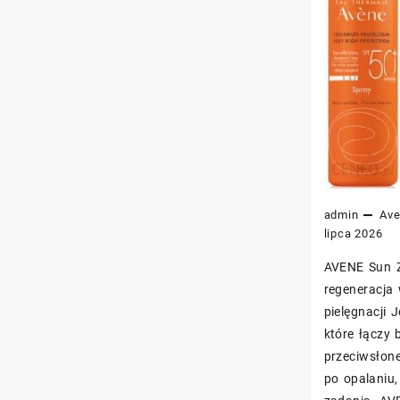
admin
Av
lipca 2026
AVENE Sun Z
regeneracja
pielęgnacji 
które łączy
przeciwsłone
po opalaniu,