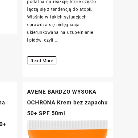
podatna na reakcje, które często
łączą się z tendencją do atopii.
Właśnie w takich sytuacjach
sprawdza się pielęgnacja
ukierunkowana na uzupełnianie
lipidów, czyli …
Avene
Read More
XERACALM
A.D
Balsam
AVENE BARDZO WYSOKA
uzupełniający
lipidy
na
OCHRONA Krem bez zapachu
200ml
50+ SPF 50ml
50+