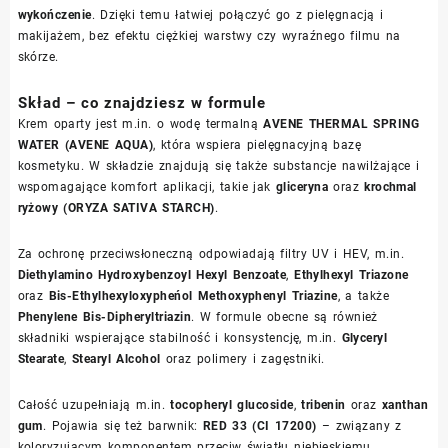
wykończenie
. Dzięki temu łatwiej połączyć go z pielęgnacją i
makijażem, bez efektu ciężkiej warstwy czy wyraźnego filmu na
skórze.
Skład – co znajdziesz w formule
Krem oparty jest m.in. o wodę termalną
AVENE THERMAL SPRING
WATER (AVENE AQUA)
, która wspiera pielęgnacyjną bazę
kosmetyku. W składzie znajdują się także substancje nawilżające i
wspomagające komfort aplikacji, takie jak
gliceryna
oraz
krochmal
ryżowy (ORYZA SATIVA STARCH)
.
Za ochronę przeciwsłoneczną odpowiadają filtry UV i HEV, m.in.
Diethylamino Hydroxybenzoyl Hexyl Benzoate
,
Ethylhexyl Triazone
oraz
Bis-Ethylhexyloxypheńol Methoxyphenyl Triazine
, a także
Phenylene Bis-Dipheryltriazin
. W formule obecne są również
składniki wspierające stabilność i konsystencję, m.in.
Glyceryl
Stearate
,
Stearyl Alcohol
oraz polimery i zagęstniki.
Całość uzupełniają m.in.
tocopheryl glucoside
,
tribenin
oraz
xanthan
gum
. Pojawia się też barwnik:
RED 33 (CI 17200)
– związany z
koloryzującym komponentem przeciw światłu niebieskiemu.