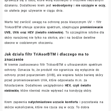
sprawdza się u osób, które wolą kosmetyki o możliwie neutralnym
działaniu. Dodatkowo krem jest
wodoodporny
i
nie szczypie w oczy
,
co ułatwia jego używanie w ciągu dnia.
Warto też zwrócić uwagę na ochronę poza klasycznym UV – filtr
TriAsorBTM oferuje szerokie spektrum, obejmujące
promieniowanie
UVB, UVA oraz HEV (światło niebieskie)
. To szczególnie istotne dla
skóry narażonej nie tylko na słońce, ale i na bodźce świetlne
obecne w codziennym otoczeniu.
Jak działa filtr TriAsorBTM i dlaczego ma to
znaczenie
W kremie zastosowano filtr TriAsorBTM o ultraszerokim spektrum
ochrony. Oznacza to, że produkt nie ogranicza się wyłącznie do
ochrony przed poparzeniem (UVB), ale wspiera także barierę skóry
przed promieniowaniem UVA, które odpowiada m.in. za
fotostarzenie. Dodatkowo uwzględniono
HEV, czyli światło
niebieskie
, które również może wpływać na kondycję skóry.
Krem zapewnia
natychmiastowe uczucie komfortu
i pozostawia na
skórze wykończenie, które nie rzuca się w oczy. To dobra