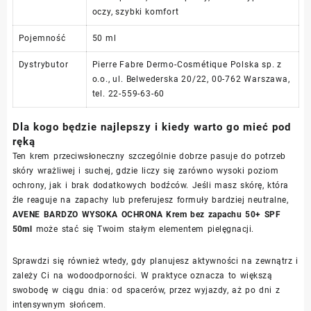
oczy, szybki komfort
Pojemność
50 ml
Dystrybutor
Pierre Fabre Dermo-Cosmétique Polska sp. z
o.o., ul. Belwederska 20/22, 00-762 Warszawa,
tel. 22-559-63-60
Dla kogo będzie najlepszy i kiedy warto go mieć pod
ręką
Ten krem przeciwsłoneczny szczególnie dobrze pasuje do potrzeb
skóry wrażliwej i suchej, gdzie liczy się zarówno wysoki poziom
ochrony, jak i brak dodatkowych bodźców. Jeśli masz skórę, która
źle reaguje na zapachy lub preferujesz formuły bardziej neutralne,
AVENE BARDZO WYSOKA OCHRONA Krem bez zapachu 50+ SPF
50ml
może stać się Twoim stałym elementem pielęgnacji.
Sprawdzi się również wtedy, gdy planujesz aktywności na zewnątrz i
zależy Ci na wodoodporności. W praktyce oznacza to większą
swobodę w ciągu dnia: od spacerów, przez wyjazdy, aż po dni z
intensywnym słońcem.