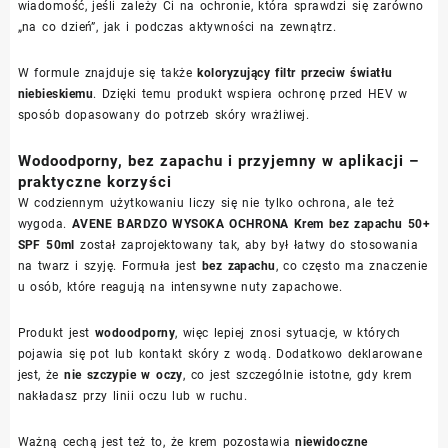
wiadomość, jeśli zależy Ci na ochronie, która sprawdzi się zarówno
„na co dzień”, jak i podczas aktywności na zewnątrz.
W formule znajduje się także
koloryzujący filtr przeciw światłu
niebieskiemu
. Dzięki temu produkt wspiera ochronę przed HEV w
sposób dopasowany do potrzeb skóry wrażliwej.
Wodoodporny, bez zapachu i przyjemny w aplikacji –
praktyczne korzyści
W codziennym użytkowaniu liczy się nie tylko ochrona, ale też
wygoda.
AVENE BARDZO WYSOKA OCHRONA Krem bez zapachu 50+
SPF 50ml
został zaprojektowany tak, aby był łatwy do stosowania
na twarz i szyję. Formuła jest
bez zapachu
, co często ma znaczenie
u osób, które reagują na intensywne nuty zapachowe.
Produkt jest
wodoodporny
, więc lepiej znosi sytuacje, w których
pojawia się pot lub kontakt skóry z wodą. Dodatkowo deklarowane
jest, że
nie szczypie w oczy
, co jest szczególnie istotne, gdy krem
nakładasz przy linii oczu lub w ruchu.
Ważną cechą jest też to, że krem pozostawia
niewidoczne