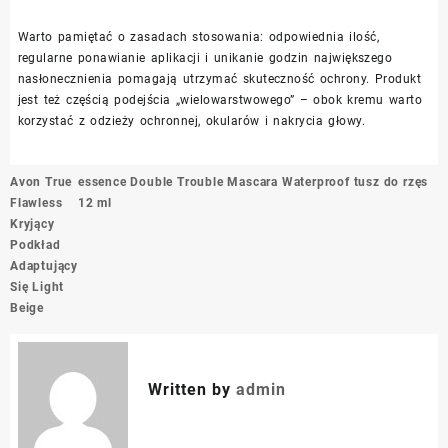
Warto pamiętać o zasadach stosowania: odpowiednia ilość,
regularne ponawianie aplikacji i unikanie godzin największego
nasłonecznienia pomagają utrzymać skuteczność ochrony. Produkt
jest też częścią podejścia „wielowarstwowego” – obok kremu warto
korzystać z odzieży ochronnej, okularów i nakrycia głowy.
Nawigacja
Avon True
essence Double Trouble Mascara Waterproof tusz do rzęs
wpisu
Flawless
12 ml
Kryjący
Podkład
Adaptujący
Się Light
Beige
Written by
admin