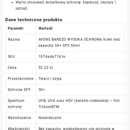
Warto stosować dodatkową ochronę: kapelusz, okulary i
odzież.
Dane techniczne produktu
Parametr
Wartość
Nazwa
AVENE BARDZO WYSOKA OCHRONA Krem bez
zapachu 50+ SPF 50ml
SKU
1074ada71b1e
Cena
52.22 zł
Przeznaczenie
Twarz i szyja
Ochrona SPF
50+
Spektrum
UVB, UVA oraz HEV (światło niebieskie) – filtr
ochrony
TriAsorBTM
Wykończenie
Niewidoczne
Właściwości
Bez zapachu, wodoodporny, nie szczypie w